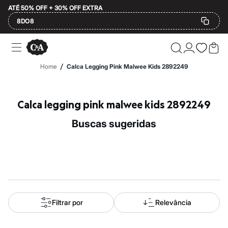
ATÉ 50% OFF + 30% OFF EXTRA
8DO8
Ofertas
Compre por Departamento
Feminino
/
Home
Calca Legging Pink Malwee Kids 2892249
Masculino
Infantil
Calçados
Mindse7
Calca legging pink malwee kids 2892249
Plus Size
Até 20% off
buscas sugeridas
Até 40% off
Até 60% off
A partir de 60% off
Feminino
Em alta
Inverno
Alfaiataria
Novidades
Roupas
Filtrar por
Relevância
Blusas e Camisetas
Básicos