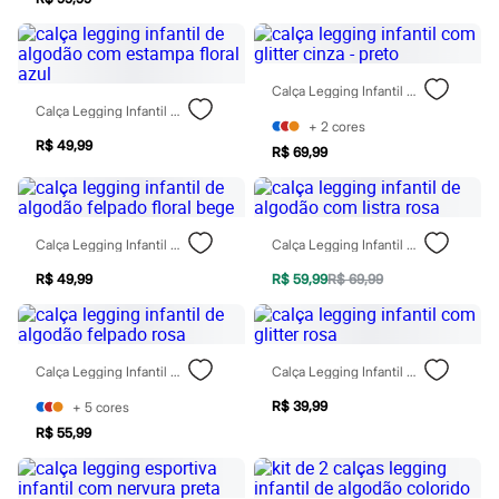
Moda esportiva
Shorts e Saias
Vestidos
Masculino
Em alta
Calça Legging Infantil Com Glitter Cinza - Preto
Dia dos Pais
Calça Legging Infantil De Algodão Com Estampa Floral Azul
Inverno
+
2
cores
Novidades
R$ 49,99
R$ 69,99
Roupas
Bermudas
Camisas
Calças
Calça Legging Infantil De Algodão Felpado Floral Bege
Calça Legging Infantil De Algodão Com Listra Rosa
Camisetas e Regatas
Casacos e Jaquetas
R$ 49,99
R$ 59,99
R$ 69,99
Jeans
Polos
Acessórios
Bolsas e Mochilas
Chapéus e Bonés
Calça Legging Infantil De Algodão Felpado Rosa
Calça Legging Infantil Com Glitter Rosa
Cintos
Carteiras
R$ 39,99
+
5
cores
Óculos
R$ 55,99
Relógios
Calçados
Botas