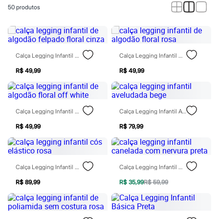
Calças
50
produtos
Casacos e Jaquetas
Jeans
Macacões
Saias
Shorts e Bermudas
Vestidos
Calça Legging Infantil De Algodão Felpado Floral Cinza
Calça Legging Infantil De Algodão Floral Rosa
Acessórios
Bolsas
R$ 49,99
R$ 49,99
Bonés e Chapéus
Bijoux
Cintos
Óculos
Calça Legging Infantil De Algodão Floral Off White
Calça Legging Infantil Aveludada Bege
Relógios
Calçados
R$ 49,99
R$ 79,99
Botas
Chinelos
Rasteirinhas
Sandálias
Calça Legging Infantil Cós Elástico Rosa
Calça Legging Infantil Canelada Com Nervura Preta
Sapatilhas
Tênis
R$ 89,99
R$ 35,99
R$ 59,99
Marcas
City
Clock House
Mindset