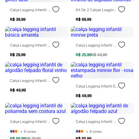
Todos os produtos
Infantil
Calça Legging Infantil Com Glitter Azul
Kit De 2 Calças Legging Infantil De Algodão Colorido
Em alta
Arrumadinho para os meninos
R$ 39,99
R$ 69,99
Romântico para as meninas
Inverno
Novidades
Roupas menina
Calça Legging Infantil Básica Amarela
Calça Legging Infantil Minnie Preta
0 a 24 meses
1 a 5 anos
R$ 29,99
R$ 25,99
R$ 49,99
4 a 12 anos
10 a 16 anos
Roupas menino
0 a 24 meses
Calça Legging Infantil De Algodão Felpado Floral Vinho
1 a 5 anos
Calça Legging Infantil Estampada Minnie Flor - Rosa Velho
4 a 12 anos
R$ 49,99
10 a 16 anos
R$ 49,99
Acessórios
Recém-nascido
Bolsas e Mochilas
Chapéus
Calçados
Calça Legging Infantil De Poliamida Sem Costura Azul
Calça Legging Infantil De Algodão Felpado Azul
Botas
Chinelos
+
4
cores
+
4
cores
Pantufas
R$ 69,99
R$ 79,99
R$ 55,99