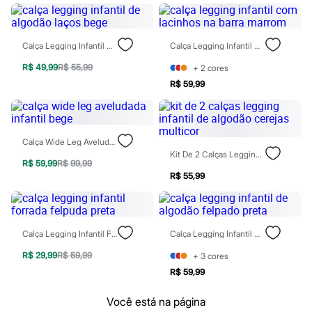
Patrulha Canina
Sonic
Stitch
Calça Legging Infantil De Algodão Laços Bege
Calça Legging Infantil Com Lacinhos Na Barra Marrom
Beleza
Kits
R$ 49,99
R$ 55,99
+
2
cores
Perfumes árabes
Novidades
R$ 59,99
Cabelos
Condicionador
Escovas e Pentes
Finalizadores
Calça Wide Leg Aveludada Infantil Bege
Shampoo
Kit De 2 Calças Legging Infantil De Algodão Cerejas Multicor
Tratamento
R$ 59,99
R$ 99,99
Cuidados com o corpo
R$ 55,99
Hidratante
Protetor solar
Tratamento
Cuidados com o rosto
Calça Legging Infantil Forrada Felpuda Preta
Calça Legging Infantil De Algodão Felpado Preta
Esfoliante
Hidratante
R$ 29,99
R$ 59,99
+
3
cores
Protetor solar
Tônicos
R$ 59,99
Maquiagens
Base
Você está na página
Batom