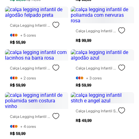
Rasteirinhas
Sandálias
Tênis
Diversão
Calça Legging Infantil De Algodão Felpado Preta
Marcas
Calça Legging Infantil De Poliamida Com Nervuras Rosa
Baby Club
+
5
cores
Fifteen
R$ 99,99
Miss Fifteen
R$ 55,99
Palomino
Moda íntima
Calcinhas
Cuecas
Calça Legging Infantil Com Lacinhos Na Barra Rosa
Calça Legging Infantil De Algodão Azul
Meias
Pijamas
+
2
cores
+
3
cores
Moda praia
R$ 59,99
R$ 59,99
Biquínis e Maiôs
Blusas de proteção
Sungas
Personagens
Bluey
Calça Legging Infantil Stitch E Angel Azul
Disney
Calça Legging Infantil De Poliamida Sem Costura Vinho
Hello Kitty
R$ 49,99
Homem Aranha
+
4
cores
Minecraft
R$ 59,99
Naruto