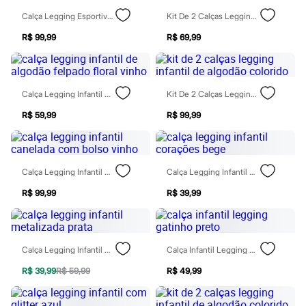
Chinelos
Calça Legging Esportiva Infantil Com Nervura Preta
Kit De 2 Calças Legging Infantil De Algodão Colorido
Sapatos
Sandálias e Papetes
R$ 99,99
R$ 69,99
Tênis
Moda esportiva
Acessórios
Bermudas
Camisetas
Calça Legging Infantil De Algodão Felpado Floral Vinho
Kit De 2 Calças Legging Infantil De Algodão Colorido
Calças
Calçados
R$ 59,99
R$ 99,99
Regatas
Moda íntima
Cuecas
Meias
Calça Legging Infantil Canelada Com Bolso Vinho
Calça Legging Infantil Corações Bege
Pijamas
Moda praia
R$ 99,99
R$ 39,99
Personagens
Plus size
Blusas e Camisetas
Calças
Calça Legging Infantil Metalizada Prata
Calça Infantil Legging Gatinho Preto
Camisas
Casacos e Jaquetas
R$ 39,99
R$ 59,99
R$ 49,99
Jeans
Moda esportiva
Shorts e Bermudas