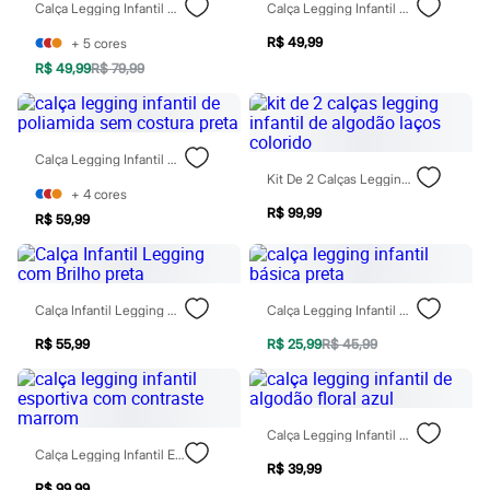
Sawary
Calça Legging Infantil De Poliamida Sem Costura Rosa
Calça Legging Infantil Básica Preta
Yessica
Moda esportiva
R$ 49,99
+
5
cores
Acessórios
R$ 49,99
R$ 79,99
Blusas
Calçados
Leggings
Shorts e Bermudas
Calça Legging Infantil De Poliamida Sem Costura Preta
Tops
Kit De 2 Calças Legging Infantil De Algodão Laços Colorido
Moda íntima
+
4
cores
Calcinhas
R$ 99,99
Cintas e Modeladores
R$ 59,99
Meias
Pijamas
Sutiãs e Tops
Moda praia
Calça Infantil Legging Com Brilho Preta
Calça Legging Infantil Básica Preta
Biquínis
Maiôs
R$ 55,99
R$ 25,99
R$ 45,99
Saídas de praia
Personagens
Plus size
Blusas e Camisetas
Calça Legging Infantil De Algodão Floral Azul
Calças
Calça Legging Infantil Esportiva Com Contraste Marrom
Casacos e Jaquetas
R$ 39,99
Jeans
R$ 99,99