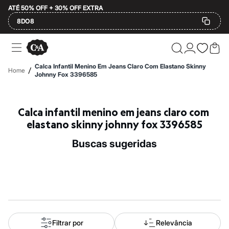
ATÉ 50% OFF + 30% OFF EXTRA
8DO8
Ofertas
Compre por Departamento
Feminino
Calca Infantil Menino Em Jeans Claro Com Elastano Skinny
/
Home
Masculino
Johnny Fox 3396585
Infantil
Calçados
Plus Size
Calca infantil menino em jeans claro com 
2 calçados por R$189
2 peças por R$199
elastano skinny johnny fox 3396585
3 lingeries por R$99
3 itens de beleza por R$129
buscas sugeridas
Até 20% off
Até 40% off
Até 60% off
A partir de 60% off
Feminino
Em alta
Inverno
Alfaiataria
Novidades
Filtrar por
Relevância