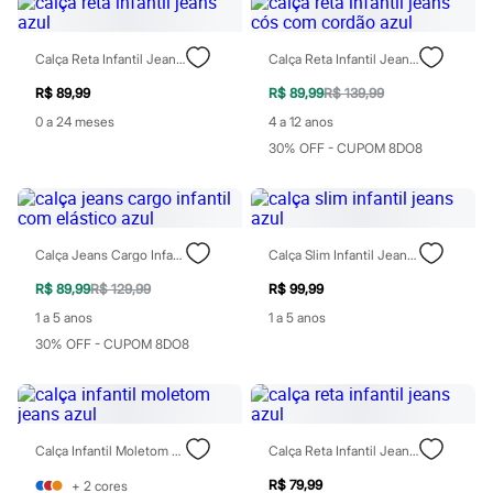
Relógios
Calçados
Botas
Calça Reta Infantil Jeans Azul
Calça Reta Infantil Jeans Cós Com Cordão Azul
Chinelos
Sapatos
R$ 89,99
R$ 89,99
R$ 139,99
Sandálias e Papetes
0 a 24 meses
4 a 12 anos
Tênis
Moda esportiva
30% OFF - CUPOM 8DO8
Acessórios
Bermudas
Camisetas
Calças
Calçados
Calça Jeans Cargo Infantil Com Elástico Azul
Calça Slim Infantil Jeans Azul
Regatas
Moda íntima
R$ 89,99
R$ 129,99
R$ 99,99
Cuecas
1 a 5 anos
1 a 5 anos
Meias
Pijamas
30% OFF - CUPOM 8DO8
Moda praia
Personagens
Plus size
Blusas e Camisetas
Calças
Calça Infantil Moletom Jeans Azul
Calça Reta Infantil Jeans Azul
Camisas
Casacos e Jaquetas
R$ 79,99
+
2
cores