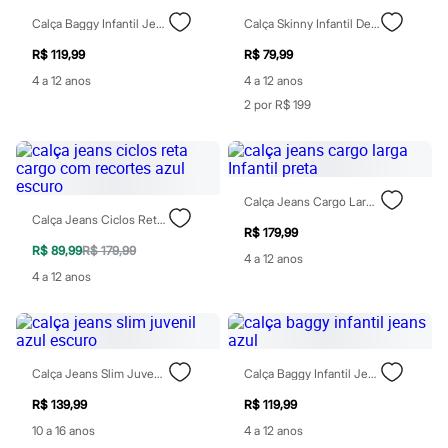
Botas
Calça Baggy Infantil Jeans Marmorizada Cinza
Calça Skinny Infantil De Sarja Azul
Chinelos
Pantufas
R$ 119,99
R$ 79,99
Rasteirinhas
4 a 12 anos
4 a 12 anos
Sandálias
Tênis
2 por R$ 199
Diversão
Marcas
Baby Club
Fifteen
Miss Fifteen
Calça Jeans Cargo Larga Infantil Preta
Palomino
Calça Jeans Ciclos Reta Cargo Com Recortes Azul Escuro
Moda íntima
R$ 179,99
Calcinhas
R$ 89,99
R$ 179,99
4 a 12 anos
Cuecas
4 a 12 anos
Meias
Pijamas
Moda praia
Biquínis e Maiôs
Blusas de proteção
Sungas
Calça Jeans Slim Juvenil Azul Escuro
Calça Baggy Infantil Jeans Azul
Personagens
R$ 139,99
R$ 119,99
Bluey
Disney
10 a 16 anos
4 a 12 anos
Hello Kitty