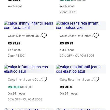
Calças
Casacos e Jaquetas
4 a 12 anos
4 a 12 anos
Jeans
2 por R$ 199
Moda esportiva
Shorts e Saias
Vestidos
Masculino
Em alta
Calça Skinny Infantil Jeans Com Faixa Azul
Calça Jeans Reta Infantil Com Bolsos Azul
Dia dos Pais
Inverno
R$ 99,99
R$ 119,99
Novidades
Roupas
1 a 5 anos
4 a 12 anos
Bermudas
2 por R$ 199
30% OFF - CUPOM 8DO8
Camisas
Calças
Camisetas e Regatas
Casacos e Jaquetas
Jeans
Calça Infantil Jeans Cós Elástico Azul
Calça Reta Infantil Jeans Cós Elástico Azul
Polos
Acessórios
R$ 69,99
R$ 89,99
R$ 79,99
Bolsas e Mochilas
0 a 24 meses
0 a 24 meses
Chapéus e Bonés
Cintos
30% OFF - CUPOM 8DO8
Carteiras
Óculos