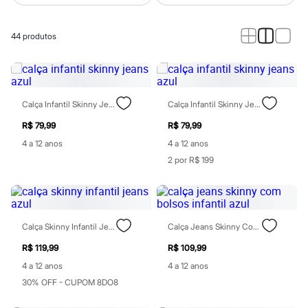
Roupas
Blusas e Camisetas
Básicos
44
produtos
Calças
Casacos e Jaquetas
Jeans
Macacões
Saias
Shorts e Bermudas
Calça Infantil Skinny Jeans Azul
Calça Infantil Skinny Jeans Azul
Vestidos
Acessórios
R$ 79,99
R$ 79,99
Bolsas
4 a 12 anos
4 a 12 anos
Bonés e Chapéus
2 por R$ 199
Bijoux
Cintos
Óculos
Relógios
Calçados
Botas
Calça Skinny Infantil Jeans Azul
Calça Jeans Skinny Com Bolsos Infantil Azul
Chinelos
Rasteirinhas
R$ 119,99
R$ 109,99
Sandálias
4 a 12 anos
4 a 12 anos
Sapatilhas
30% OFF - CUPOM 8DO8
Tênis
Marcas