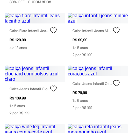
30% OFF - CUPOM 8DO8
Homem Aranha
Minecraft
Naruto
Patrulha Canina
Sonic
Stitch
Calça Flare Infantil Jeans Lacinho Azul
Calça Infantil Jeans Minnie Azul
Beleza
R$ 129,99
R$ 99,99
Kits
Perfumes árabes
4 a 12 anos
1 a 5 anos
Novidades
2 por R$ 199
Cabelos
Condicionador
Escovas e Pentes
Finalizadores
Shampoo
Calça Jeans Infantil Corações Azul
Tratamento
Calça Jeans Infantil Clochard Com Bolsos Azul Claro
Cuidados com o corpo
R$ 79,99
Hidratante
R$ 139,99
Protetor solar
1 a 5 anos
Tratamento
1 a 5 anos
2 por R$ 199
Cuidados com o rosto
2 por R$ 199
Esfoliante
Hidratante
Protetor solar
Tônicos