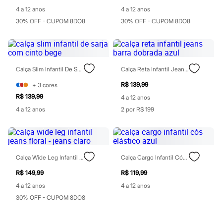
Real Techniques
Vizzela
4 a 12 anos
4 a 12 anos
Vult
30% OFF - CUPOM 8DO8
30% OFF - CUPOM 8DO8
Perfumes
Perfumes femininos
Perfumes infantis
Perfumes masculinos
Todos os produtos
Calça Slim Infantil De Sarja Com Cinto Bege
Calça Reta Infantil Jeans Barra Dobrada Azul
Mindse7
Novidades
R$ 139,99
+
3
cores
Blusas
R$ 139,99
Calças
4 a 12 anos
Casacos e Jaquetas
4 a 12 anos
2 por R$ 199
Jeans
Saias
Shorts e Bermudas
T-shirt
Vestidos
Calça Wide Leg Infantil Jeans Floral - Jeans Claro
Calça Cargo Infantil Cós Elástico Azul
Acessórios
Alfaiataria
R$ 149,99
R$ 119,99
Calçados
4 a 12 anos
4 a 12 anos
Guarda-roupa
Moda esportiva
30% OFF - CUPOM 8DO8
Plus size
Special Basics