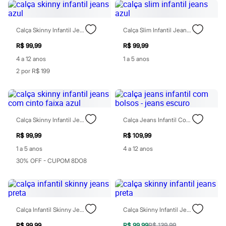
City
Clock House
Mindset
Sawary
Calça Skinny Infantil Jeans Azul
Calça Slim Infantil Jeans Azul
Yessica
R$ 99,99
R$ 99,99
Moda esportiva
Acessórios
4 a 12 anos
1 a 5 anos
Blusas
2 por R$ 199
Calçados
Leggings
Shorts e Bermudas
Tops
Moda íntima
Calcinhas
Calça Skinny Infantil Jeans Com Cinto Faixa Azul
Calça Jeans Infantil Com Bolsos - Jeans Escuro
Cintas e Modeladores
R$ 99,99
R$ 109,99
Meias
Pijamas
1 a 5 anos
4 a 12 anos
Sutiãs e Tops
30% OFF - CUPOM 8DO8
Moda praia
Biquínis
Maiôs
Saídas de praia
Personagens
Calça Infantil Skinny Jeans Preta
Calça Skinny Infantil Jeans Preta
Plus size
Blusas e Camisetas
R$ 99,99
R$ 99,99
R$ 139,99