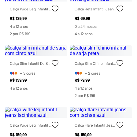
Maquiagens
Calça Wide Leg Infantil Jeans Com Recorte Azul
Calça Reta Infantil Jeans Moranguinho Azul
Base
Batom
R$ 139,99
R$ 69,99
Blush
Corretivo
4 a 12 anos
0 a 24 meses
Gloss
2 por R$ 199
4 a 12 anos
Pó facial
Sombras
Al Wataniah
Banderas
Beleza C&A
Calça Slim Infantil De Sarja Com Cinto Azul
Calça Slim Chino Infantil De Sarja Preta
Boca Rosa
Bruna Tavares
+
3
cores
+
2
cores
Carolina Herrera
R$ 139,99
R$ 79,99
Ciclo
Fran by Franciny Ehlke
4 a 12 anos
4 a 12 anos
Jean Paul Gaultier
2 por R$ 199
Lancôme
Mari Maria
Mascavo
Niina Secrets
Océane
Calça Wide Leg Infantil Jeans Lacinhos Azul
Calça Flare Infantil Jeans Com Tachas Azul
Payot
Rabanne
R$ 159,99
R$ 159,99