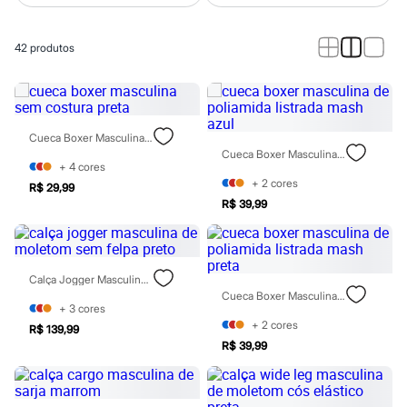
Calças
Casacos e Jaquetas
Jeans
42
produtos
Macacões
Saias
Shorts e Bermudas
Vestidos
Acessórios
Bolsas
Cueca Boxer Masculina Sem Costura Preta
Bonés e Chapéus
Cueca Boxer Masculina De Poliamida Listrada Mash Azul
Bijoux
+
4
cores
Cintos
+
2
cores
R$ 29,99
Óculos
R$ 39,99
Relógios
Calçados
Botas
Chinelos
Rasteirinhas
Calça Jogger Masculina De Moletom Sem Felpa Preto
Sandálias
Cueca Boxer Masculina De Poliamida Listrada Mash Preta
+
3
cores
Sapatilhas
+
2
cores
Tênis
R$ 139,99
Marcas
R$ 39,99
City
Clock House
Mindset