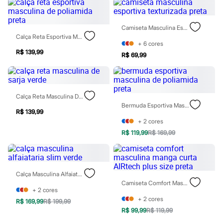
Patrulha Canina
Sonic
Stitch
Camiseta Masculina Esportiva Texturizada Preta
Beleza
Calça Reta Esportiva Masculina De Poliamida Preta
Kits
+
6
cores
Perfumes árabes
R$ 139,99
R$ 69,99
Novidades
Cabelos
Condicionador
Escovas e Pentes
Finalizadores
Calça Reta Masculina De Sarja Verde
Shampoo
Bermuda Esportiva Masculina De Poliamida Preta
R$ 139,99
Tratamento
+
2
cores
Cuidados com o corpo
Hidratante
R$ 119,99
R$ 169,99
Protetor solar
Tratamento
Cuidados com o rosto
Esfoliante
Calça Masculina Alfaiataria Slim Verde
Hidratante
Camiseta Comfort Masculina Manga Curta AIRtech Plus Size Preta
Protetor solar
+
2
cores
Tônicos
+
2
cores
R$ 169,99
R$ 199,99
Maquiagens
R$ 99,99
R$ 119,99
Base
Batom