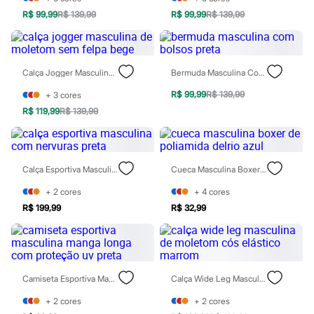
Chinelos
R$ 99,99
R$ 139,99
R$ 99,99
R$ 139,99
Sapatos
Sandálias e Papetes
Tênis
Moda esportiva
Acessórios
Calça Jogger Masculina De Moletom Sem Felpa Bege
Bermuda Masculina Com Bolsos Preta
Bermudas
Camisetas
R$ 99,99
R$ 139,99
+
3
cores
Calças
R$ 119,99
R$ 139,99
Calçados
Regatas
Moda íntima
Cuecas
Meias
Calça Esportiva Masculina Com Nervuras Preta
Cueca Masculina Boxer De Poliamida Delrio Azul
Pijamas
+
2
cores
+
4
cores
Moda praia
Personagens
R$ 199,99
R$ 32,99
Plus size
Blusas e Camisetas
Calças
Camisas
Casacos e Jaquetas
Camiseta Esportiva Masculina Manga Longa Com Proteção Uv Preta
Calça Wide Leg Masculina De Moletom Cós Elástico Marrom
Jeans
Moda esportiva
+
2
cores
+
2
cores
Shorts e Bermudas