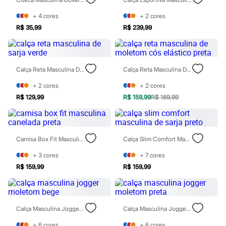
Moda esportiva
Shorts e Saias
+
4
cores
+
2
cores
Vestidos
R$ 35,99
R$ 239,99
Masculino
Em alta
Dia dos Pais
Inverno
Novidades
Calça Reta Masculina De Sarja Verde
Calça Reta Masculina De Moletom Cós Elástico Preta
Roupas
Bermudas
+
2
cores
+
2
cores
Camisas
R$ 129,99
R$ 159,99
R$ 169,99
Calças
Camisetas e Regatas
Casacos e Jaquetas
Jeans
Polos
Camisa Box Fit Masculina Canelada Preta
Calça Slim Comfort Masculina De Sarja Preto
Acessórios
+
3
cores
+
7
cores
Bolsas e Mochilas
Chapéus e Bonés
R$ 159,99
R$ 159,99
Cintos
Carteiras
Óculos
Relógios
Calça Masculina Jogger Moletom Bege
Calça Masculina Jogger Moletom Preta
Calçados
Botas
+
6
cores
+
6
cores