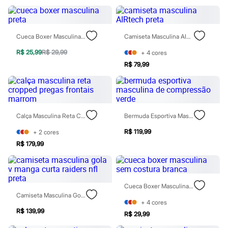
Rasteirinhas
Sandálias
Tênis
Diversão
Cueca Boxer Masculina Preta
Camiseta Masculina AIRtech Preta
Marcas
Baby Club
R$ 25,99
R$ 29,99
+
4
cores
Fifteen
R$ 79,99
Miss Fifteen
Palomino
Moda íntima
Calcinhas
Cuecas
Meias
Calça Masculina Reta Cropped Pregas Frontais Marrom
Bermuda Esportiva Masculina De Compressão Verde
Pijamas
R$ 119,99
+
2
cores
Moda praia
Biquínis e Maiôs
R$ 179,99
Blusas de proteção
Sungas
Personagens
Bluey
Cueca Boxer Masculina Sem Costura Branca
Disney
Camiseta Masculina Gola V Manga Curta Raiders Nfl Preta
Hello Kitty
+
4
cores
Homem Aranha
R$ 139,99
R$ 29,99
Minecraft
Naruto