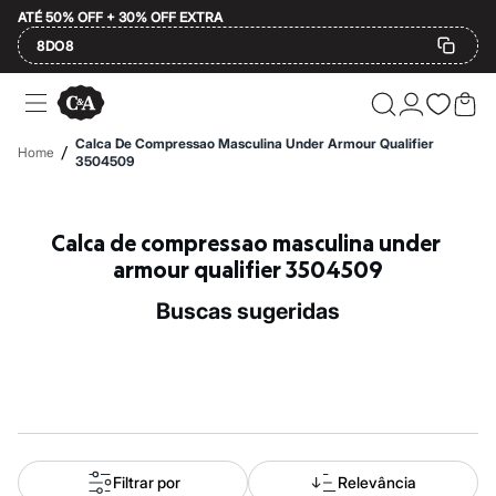
ATÉ 50% OFF + 30% OFF EXTRA
8DO8
Ofertas
Compre por Departamento
Feminino
Calca De Compressao Masculina Under Armour Qualifier
/
Home
Masculino
3504509
Infantil
Calçados
Mindse7
Calca de compressao masculina under 
Plus Size
Até 20% off
armour qualifier 3504509
Até 40% off
Até 60% off
buscas sugeridas
A partir de 60% off
Feminino
Em alta
Inverno
Alfaiataria
Novidades
Roupas
Blusas e Camisetas
Básicos
Filtrar por
Relevância