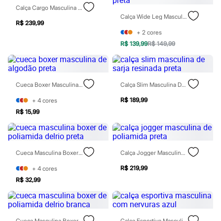
Sawary
Calça Cargo Masculina De Sarja Marrom
Yessica
Calça Wide Leg Masculina De Moletom Cós Elástico Preta
Moda esportiva
R$ 239,99
Acessórios
+
2
cores
Blusas
R$ 139,99
R$ 149,99
Calçados
Leggings
Shorts e Bermudas
Tops
Moda íntima
Cueca Boxer Masculina De Algodão Preta
Calça Slim Masculina De Sarja Resinada Preta
Calcinhas
Cintas e Modeladores
R$ 189,99
+
4
cores
Meias
R$ 15,99
Pijamas
Sutiãs e Tops
Moda praia
Biquínis
Maiôs
Cueca Masculina Boxer De Poliamida Delrio Preta
Calça Jogger Masculina De Poliamida Preta
Saídas de praia
R$ 219,99
+
4
cores
Personagens
Plus size
R$ 32,99
Blusas e Camisetas
Calças
Casacos e Jaquetas
Jeans
Cueca Masculina Boxer De Poliamida Delrio Branca
Calça Esportiva Masculina Com Nervuras Azul