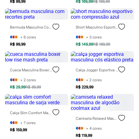
R$ 99,99
R$ 169,99
R$ 199,99
Todos os produtos
Infantil
Em alta
Arrumadinho para os meninos
Romântico para as meninas
Bermuda Masculina Com Recortes Preta
Short Masculino Esportivo Com Compressão Azul
Inverno
Novidades
+
6
cores
+
3
cores
Roupas menina
R$ 99,99
R$ 149,99
R$ 189,99
0 a 24 meses
1 a 5 anos
4 a 12 anos
10 a 16 anos
Roupas menino
Cueca Masculina Boxer Low Rise Mash Preta
Calça Jogger Esportiva Masculina Cós Elástico Preta
0 a 24 meses
+
2
cores
+
2
cores
1 a 5 anos
4 a 12 anos
R$ 29,99
R$ 39,99
R$ 229,99
10 a 16 anos
Acessórios
Recém-nascido
Bolsas e Mochilas
Calça Slim Comfort Masculina De Sarja Verde
Chapéus
Camiseta Relaxed Masculina De Algodão Coolmax Azul
Calçados
+
7
cores
Botas
+
4
cores
R$ 159,99
Chinelos
R$ 119,99
Pantufas