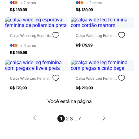
+
2
cores
+
2
cores
Maquiagens
R$ 139,99
R$ 139,99
Base
Batom
Blush
Corretivo
Gloss
Calça Wide Leg Esportiva Feminina De Poliamida Preta
Calça Wide Leg Feminina Com Cordão Marrom
Pó facial
Sombras
R$ 179,99
+
4
cores
Al Wataniah
R$ 159,99
Banderas
Beleza C&A
Boca Rosa
Bruna Tavares
Carolina Herrera
Calça Wide Leg Feminina Com Pregas E Fivela Preta
Calça Wide Leg Feminina Com Pregas E Cinto Bege
Ciclo
R$ 179,99
R$ 219,99
Fran by Franciny Ehlke
Jean Paul Gaultier
Lancôme
Você está na página
Mari Maria
Mascavo
Niina Secrets
...
1
2
3
7
Océane
Payot
Rabanne