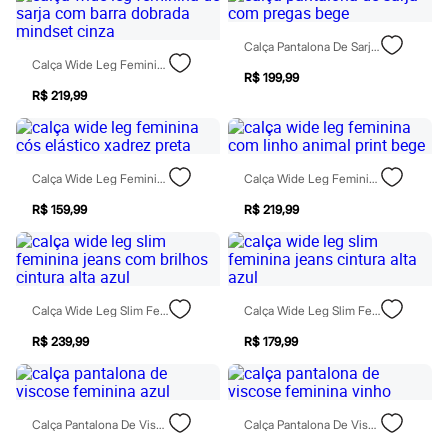
Homem Aranha
Minecraft
Calça Pantalona De Sarja Com Pregas Bege
Naruto
Calça Wide Leg Feminina De Sarja Com Barra Dobrada Mindset Cinza
Patrulha Canina
R$ 199,99
Sonic
R$ 219,99
Stitch
Beleza
Kits
Perfumes árabes
Novidades
Calça Wide Leg Feminina Cós Elástico Xadrez Preta
Calça Wide Leg Feminina Com Linho Animal Print Bege
Cabelos
R$ 159,99
R$ 219,99
Condicionador
Escovas e Pentes
Finalizadores
Shampoo
Tratamento
Cuidados com o corpo
Calça Wide Leg Slim Feminina Jeans Com Brilhos Cintura Alta Azul
Calça Wide Leg Slim Feminina Jeans Cintura Alta Azul
Hidratante
Protetor solar
R$ 239,99
R$ 179,99
Tratamento
Cuidados com o rosto
Esfoliante
Hidratante
Calça Pantalona De Viscose Feminina Azul
Calça Pantalona De Viscose Feminina Vinho
Protetor solar
Tônicos