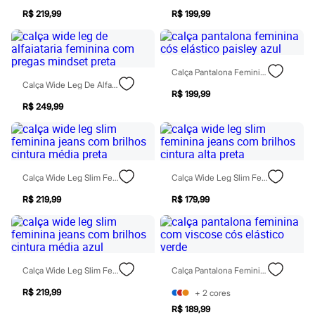
Jeans
R$ 219,99
R$ 199,99
Moda esportiva
Shorts e Bermudas
Todos os produtos
Infantil
Em alta
Calça Pantalona Feminina Cós Elástico Paisley Azul
Arrumadinho para os meninos
Calça Wide Leg De Alfaiataria Feminina Com Pregas Mindset Preta
R$ 199,99
Romântico para as meninas
R$ 249,99
Inverno
Novidades
Roupas menina
0 a 24 meses
1 a 5 anos
4 a 12 anos
Calça Wide Leg Slim Feminina Jeans Com Brilhos Cintura Média Preta
Calça Wide Leg Slim Feminina Jeans Com Brilhos Cintura Alta Preta
10 a 16 anos
Roupas menino
R$ 219,99
R$ 179,99
0 a 24 meses
1 a 5 anos
4 a 12 anos
10 a 16 anos
Acessórios
Calça Wide Leg Slim Feminina Jeans Com Brilhos Cintura Média Azul
Calça Pantalona Feminina Com Viscose Cós Elástico Verde
Recém-nascido
Bolsas e Mochilas
R$ 219,99
+
2
cores
Chapéus
R$ 189,99
Calçados