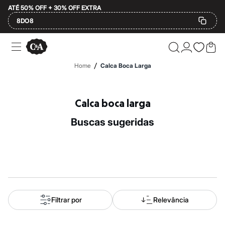
ATÉ 50% OFF + 30% OFF EXTRA
8DO8
Ofertas
Compre por Departamento
Feminino
/
Home
Calca Boca Larga
Masculino
Infantil
Calçados
Plus Size
Calca boca larga
2 calçados por R$189
2 peças por R$199
buscas sugeridas
3 lingeries por R$99
3 itens de beleza por R$129
Até 20% off
Até 40% off
Até 60% off
A partir de 60% off
Feminino
Em alta
Inverno
Filtrar por
Relevância
Alfaiataria
Novidades