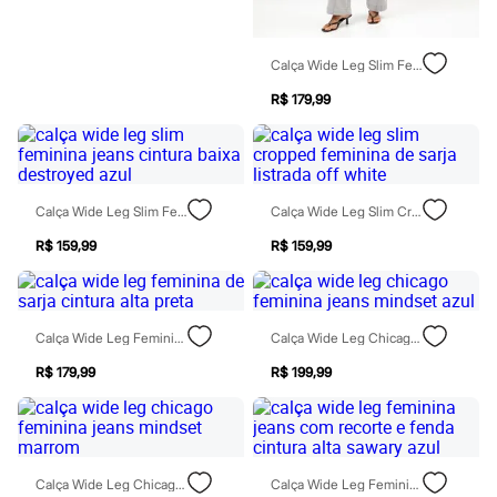
Relógios
Calçados
Botas
Calça Wide Leg Slim Feminina Jeans Cintura Média Cinza
Chinelos
Sapatos
R$ 179,99
Sandálias e Papetes
Tênis
Moda esportiva
Acessórios
Bermudas
Camisetas
Calça Wide Leg Slim Feminina Jeans Cintura Baixa Destroyed Azul
Calça Wide Leg Slim Cropped Feminina De Sarja Listrada Off White
Calças
R$ 159,99
R$ 159,99
Calçados
Regatas
Moda íntima
Cuecas
Meias
Calça Wide Leg Feminina De Sarja Cintura Alta Preta
Calça Wide Leg Chicago Feminina Jeans Mindset Azul
Pijamas
Moda praia
R$ 179,99
R$ 199,99
Personagens
Plus size
Blusas e Camisetas
Calças
Camisas
Calça Wide Leg Chicago Feminina Jeans Mindset Marrom
Calça Wide Leg Feminina Jeans Com Recorte E Fenda Cintura Alta Sawary Azul
Casacos e Jaquetas