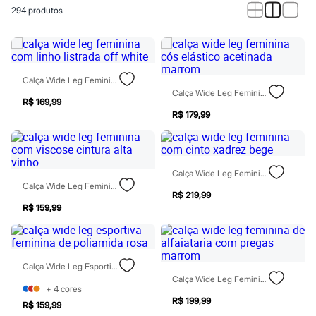
Roupas
294
produtos
Blusas e Camisetas
Básicos
Calças
Casacos e Jaquetas
Jeans
Macacões
Calça Wide Leg Feminina Com Linho Listrada Off White
Saias
Calça Wide Leg Feminina Cós Elástico Acetinada Marrom
Shorts e Bermudas
R$ 169,99
Vestidos
R$ 179,99
Acessórios
Bolsas
Bonés e Chapéus
Bijoux
Calça Wide Leg Feminina Com Cinto Xadrez Bege
Cintos
Calça Wide Leg Feminina Com Viscose Cintura Alta Vinho
Óculos
R$ 219,99
Relógios
R$ 159,99
Calçados
Botas
Chinelos
Rasteirinhas
Calça Wide Leg Esportiva Feminina De Poliamida Rosa
Sandálias
Calça Wide Leg Feminina De Alfaiataria Com Pregas Marrom
Sapatilhas
+
4
cores
Tênis
R$ 199,99
Marcas
R$ 159,99