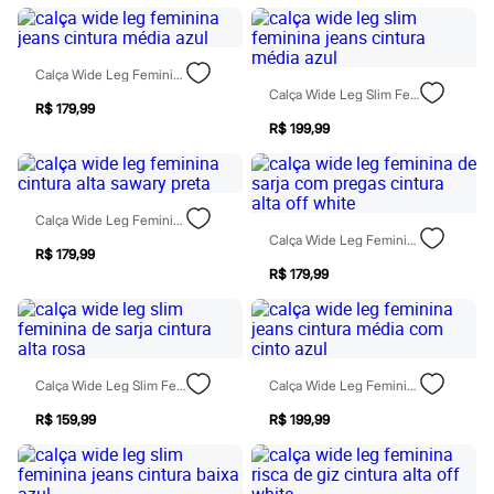
City
Clock House
Mindset
Sawary
Calça Wide Leg Feminina Jeans Cintura Média Azul
Yessica
Calça Wide Leg Slim Feminina Jeans Cintura Média Azul
Moda esportiva
R$ 179,99
Acessórios
R$ 199,99
Blusas
Calçados
Leggings
Shorts e Bermudas
Calça Wide Leg Feminina Cintura Alta Sawary Preta
Tops
Calça Wide Leg Feminina De Sarja Com Pregas Cintura Alta Off White
Moda íntima
R$ 179,99
Calcinhas
R$ 179,99
Cintas e Modeladores
Meias
Pijamas
Sutiãs e Tops
Moda praia
Biquínis
Calça Wide Leg Slim Feminina De Sarja Cintura Alta Rosa
Calça Wide Leg Feminina Jeans Cintura Média Com Cinto Azul
Maiôs
Saídas de praia
R$ 159,99
R$ 199,99
Personagens
Plus size
Blusas e Camisetas