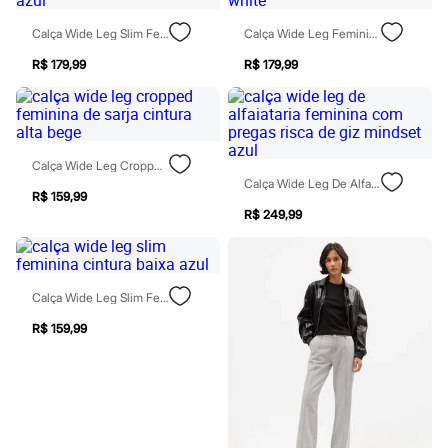
Calças
Casacos e Jaquetas
Calça Wide Leg Slim Feminina Jeans Cintura Baixa Azul
Calça Wide Leg Feminina Risca De Giz Cintura Alta Off White
Jeans
Moda esportiva
R$ 179,99
R$ 179,99
Shorts e Saias
Vestidos
Masculino
Em alta
Dia dos Pais
Calça Wide Leg Cropped Feminina De Sarja Cintura Alta Bege
Inverno
Calça Wide Leg De Alfaiataria Feminina Com Pregas Risca De Giz Mindset Azul
Novidades
R$ 159,99
Roupas
R$ 249,99
Bermudas
Camisas
Calças
Camisetas e Regatas
Casacos e Jaquetas
Calça Wide Leg Slim Feminina Cintura Baixa Azul
Jeans
Polos
R$ 159,99
Acessórios
Bolsas e Mochilas
Chapéus e Bonés
Cintos
Carteiras
Óculos