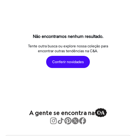
Calças
Casacos e Jaquetas
Jeans
Macacões
Saias
Shorts e Bermudas
Vestidos
Não encontramos nenhum resultado.
Acessórios
Bolsas
Tente outra busca ou explore nossa coleção para
Bonés e Chapéus
encontrar outras tendências na C&A.
Bijoux
Cintos
Conferir novidades
Óculos
Relógios
Calçados
Botas
Chinelos
Rasteirinhas
Sandálias
Sapatilhas
Tênis
A gente se encontra na
Marcas
City
Clock House
Mindset