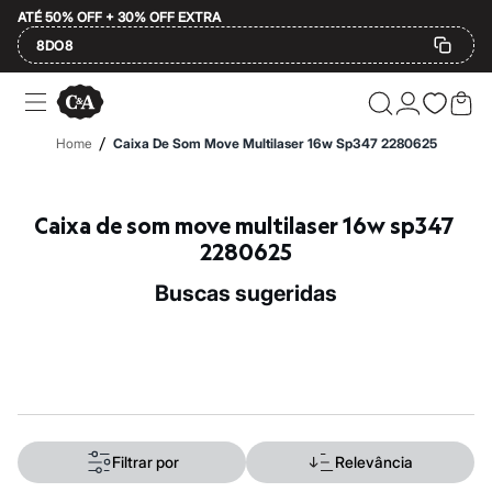
ATÉ 50% OFF + 30% OFF EXTRA
8DO8
Ofertas
Compre por Departamento
Feminino
/
Home
Caixa De Som Move Multilaser 16w Sp347 2280625
Masculino
Infantil
Calçados
Mindse7
Caixa de som move multilaser 16w sp347 
Plus Size
2280625
Até 20% off
Até 40% off
buscas sugeridas
Até 60% off
A partir de 60% off
Feminino
Em alta
Inverno
Alfaiataria
Novidades
Roupas
Blusas e Camisetas
Filtrar por
Relevância
Básicos