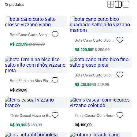
Calças
13
produtos
Casacos e Jaquetas
Jeans
Macacões
Saias
Shorts e Bermudas
Vestidos
Bota Cano Curto Salto Grosso Vizzano Vinho
Acessórios
Bota Cano Curto Bico Quadrado Salto Alto Vizzano Marrom
Bolsas
R$ 229,99
R$ 259,99
Bonés e Chapéus
R$ 229,99
R$ 259,99
Bijoux
Cintos
Óculos
Relógios
Bota Cano Curto Bico Fino Salto Grosso Preta
Calçados
Bota Feminina Bico Fico Salto Alto Com Ilhós Vizzano Preta
Botas
R$ 219,99
R$ 229,99
Chinelos
R$ 259,99
Rasteirinhas
Sandálias
Sapatilhas
Tênis
Tênis Casual Vizzano Branco
Tênis Casual Com Recortes Vizzano Colorido
Marcas
City
R$ 99,99
R$ 169,99
R$ 199,99
Clock House
Mindset