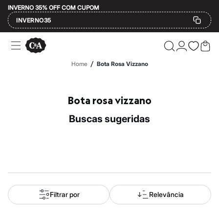
INVERNO 35% OFF COM CUPOM
INVERNO35
Ofertas
Compre por Departamento
Feminino
/
Home
Bota Rosa Vizzano
Masculino
Infantil
Calçados
Mindse7
Bota rosa vizzano
Plus Size
Até 20% off
buscas sugeridas
Até 40% off
Até 60% off
A partir de 60% off
Feminino
Em alta
Inverno
Alfaiataria
Novidades
Roupas
Filtrar por
Relevância
Blusas e Camisetas
Básicos