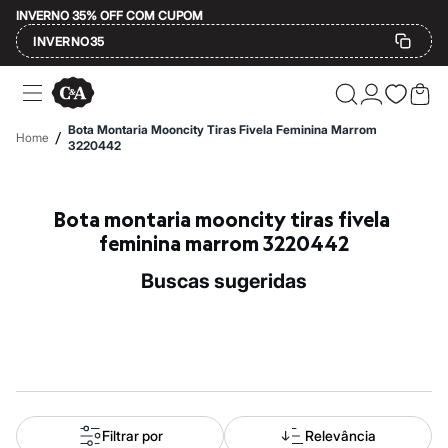
INVERNO 35% OFF COM CUPOM
INVERNO35
Ofertas
Compre por Departamento
Feminino
Bota Montaria Mooncity Tiras Fivela Feminina Marrom
/
Home
Masculino
3220442
Infantil
Calçados
Mindse7
Bota montaria mooncity tiras fivela 
Plus Size
Até 20% off
feminina marrom 3220442
Até 40% off
Até 60% off
buscas sugeridas
A partir de 60% off
Feminino
Em alta
Inverno
Alfaiataria
Novidades
Roupas
Blusas e Camisetas
Básicos
Filtrar por
Relevância