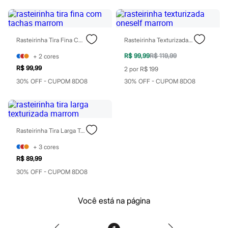
Botas
Chinelos
Pantufas
Rasteirinhas
Sandálias
Rasteirinha Tira Fina Com Tachas Marrom
Rasteirinha Texturizada Oneself Marrom
Sapatilhas
Sapatos
R$ 99,99
R$ 119,99
+
2
cores
Scarpin
R$ 99,99
2 por R$ 199
Tamancos
30% OFF - CUPOM 8DO8
30% OFF - CUPOM 8DO8
Tênis
Masculino
Chinelos
Sandálias
Sapatênis
Sapatos
Rasteirinha Tira Larga Texturizada Marrom
Tênis
Menina
+
3
cores
Babuche
R$ 89,99
Botas
30% OFF - CUPOM 8DO8
Chinelos
Pantufas
Sandálias
Você está na página
Sapatilhas
Tênis
Menino