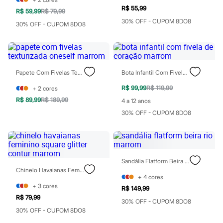
Moda esportiva
R$ 55,99
Shorts e Saias
R$ 59,99
R$ 79,99
Vestidos
30% OFF - CUPOM 8DO8
30% OFF - CUPOM 8DO8
Masculino
Em alta
Dia dos Pais
Inverno
Novidades
Papete Com Fivelas Texturizada Oneself Marrom
Bota Infantil Com Fivela De Coração Marrom
Roupas
Bermudas
R$ 99,99
R$ 119,99
+
2
cores
Camisas
R$ 89,99
R$ 189,99
Calças
4 a 12 anos
Camisetas e Regatas
30% OFF - CUPOM 8DO8
Casacos e Jaquetas
Jeans
Polos
Acessórios
Bolsas e Mochilas
Sandália Flatform Beira Rio Marrom
Chapéus e Bonés
Chinelo Havaianas Feminino Square Glitter Contur Marrom
Cintos
+
4
cores
Carteiras
+
3
cores
R$ 149,99
Óculos
R$ 79,99
Relógios
30% OFF - CUPOM 8DO8
Calçados
30% OFF - CUPOM 8DO8
Botas