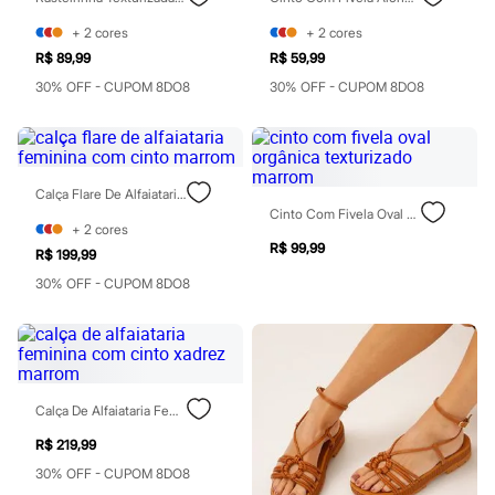
Patrulha Canina
+
2
cores
+
2
cores
Sonic
Stitch
R$ 89,99
R$ 59,99
Beleza
30% OFF - CUPOM 8DO8
30% OFF - CUPOM 8DO8
Kits
Perfumes árabes
Novidades
Cabelos
Condicionador
Escovas e Pentes
Calça Flare De Alfaiataria Feminina Com Cinto Marrom
Finalizadores
Cinto Com Fivela Oval Orgânica Texturizado Marrom
+
2
cores
Shampoo
R$ 99,99
Tratamento
R$ 199,99
Cuidados com o corpo
30% OFF - CUPOM 8DO8
Hidratante
Protetor solar
Tratamento
Cuidados com o rosto
Esfoliante
Hidratante
Calça De Alfaiataria Feminina Com Cinto Xadrez Marrom
Protetor solar
Tônicos
R$ 219,99
Maquiagens
Base
30% OFF - CUPOM 8DO8
Batom