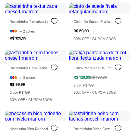
Chinelos
Sapatos
Sandálias e Papetes
Tênis
Rasteirinha Texturizada Oneself Marrom
Cinto De Suede Fivela Retangular Marrom
Moda esportiva
Acessórios
R$ 59,99
+
2
cores
Bermudas
R$ 129,99
30% OFF - CUPOM 8DO8
Camisetas
Calças
Calçados
Regatas
Moda íntima
Cuecas
Rasteirinha Com Tachas Oneself Marrom
Calça Pantalona De Tricot Floral Texturizada Marrom
Meias
R$ 129,99
R$ 199,99
+
3
cores
Pijamas
Moda praia
R$ 99,99
2 por R$ 199
Personagens
2 por R$ 199
30% OFF - CUPOM 8DO8
Plus size
Blusas e Camisetas
30% OFF - CUPOM 8DO8
Calças
Camisas
Casacos e Jaquetas
Jeans
Moda esportiva
Mocassim Bico Redondo Com Fivela Marrom
Rasteirinha Boho Com Tachas Oneself Marrom
Shorts e Bermudas