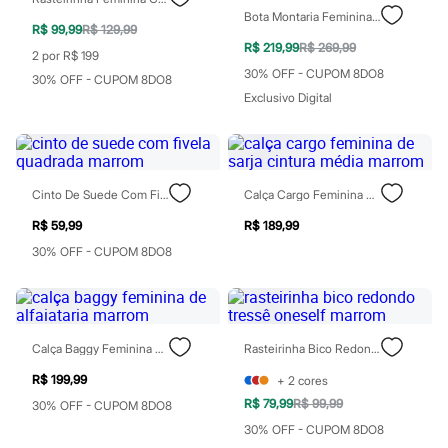
Perfumes
Perfumes femininos
Bota Montaria Feminina Com Cano Longo E Fivela Preto
R$ 99,99
R$ 129,99
Perfumes infantis
R$ 219,99
R$ 269,99
Perfumes masculinos
2 por R$ 199
Todos os produtos
30% OFF - CUPOM 8DO8
30% OFF - CUPOM 8DO8
Mindse7
Exclusivo Digital
Novidades
Blusas
Calças
Casacos e Jaquetas
Jeans
Cinto De Suede Com Fivela Quadrada Marrom
Calça Cargo Feminina De Sarja Cintura Média Marrom
Saias
Shorts e Bermudas
R$ 59,99
R$ 189,99
T-shirt
Vestidos
30% OFF - CUPOM 8DO8
Acessórios
Alfaiataria
Calçados
Guarda-roupa
Moda esportiva
Calça Baggy Feminina De Alfaiataria Marrom
Rasteirinha Bico Redondo Tressê Oneself Marrom
Plus size
Special Basics
R$ 199,99
+
2
cores
Calçados
R$ 79,99
R$ 99,99
30% OFF - CUPOM 8DO8
Novidades
30% OFF - CUPOM 8DO8
Feminino