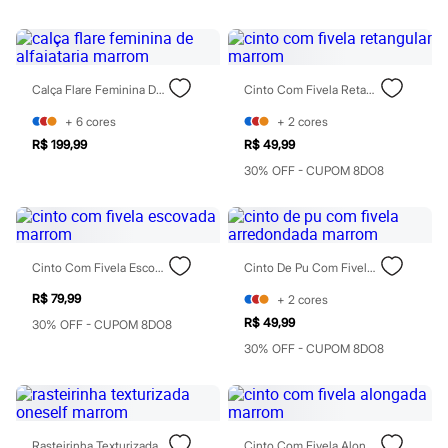
Rasteirinhas
Sandálias
Tênis
Diversão
Marcas
Calça Flare Feminina De Alfaiataria Marrom
Cinto Com Fivela Retangular Marrom
Baby Club
Fifteen
+
6
cores
+
2
cores
Miss Fifteen
R$ 199,99
R$ 49,99
Palomino
30% OFF - CUPOM 8DO8
Moda íntima
Calcinhas
Cuecas
Meias
Pijamas
Moda praia
Cinto Com Fivela Escovada Marrom
Cinto De Pu Com Fivela Arredondada Marrom
Biquínis e Maiôs
Blusas de proteção
R$ 79,99
+
2
cores
Sungas
R$ 49,99
30% OFF - CUPOM 8DO8
Personagens
30% OFF - CUPOM 8DO8
Bluey
Disney
Hello Kitty
Homem Aranha
Minecraft
Naruto
Rasteirinha Texturizada Oneself Marrom
Cinto Com Fivela Alongada Marrom