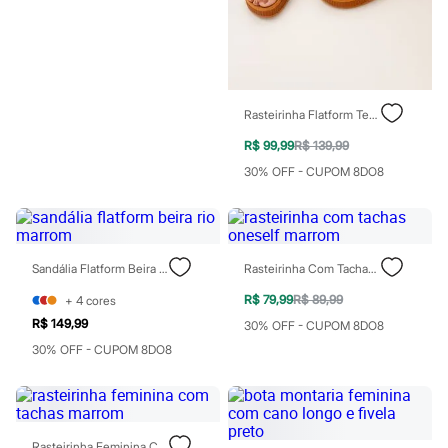
Blush
Corretivo
Gloss
Pó facial
Sombras
Al Wataniah
Rasteirinha Flatform Texturizada Marrom
Banderas
Beleza C&A
R$ 99,99
R$ 139,99
Boca Rosa
30% OFF - CUPOM 8DO8
Bruna Tavares
Carolina Herrera
Ciclo
Fran by Franciny Ehlke
Jean Paul Gaultier
Lancôme
Sandália Flatform Beira Rio Marrom
Rasteirinha Com Tachas Oneself Marrom
Mari Maria
R$ 79,99
R$ 89,99
+
4
cores
Mascavo
Niina Secrets
R$ 149,99
30% OFF - CUPOM 8DO8
Océane
30% OFF - CUPOM 8DO8
Payot
Rabanne
Real Techniques
Vizzela
Vult
Rasteirinha Feminina Com Tachas Marrom