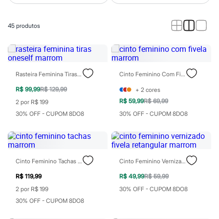
Calças
Casacos e Jaquetas
Jeans
45
produtos
Macacões
Saias
Shorts e Bermudas
Vestidos
Acessórios
Bolsas
Rasteira Feminina Tiras Oneself Marrom
Cinto Feminino Com Fivela Marrom
Bonés e Chapéus
Bijoux
R$ 99,99
R$ 129,99
+
2
cores
Cintos
R$ 59,99
R$ 69,99
2 por R$ 199
Óculos
30% OFF - CUPOM 8DO8
30% OFF - CUPOM 8DO8
Relógios
Calçados
Botas
Chinelos
Rasteirinhas
Sandálias
Cinto Feminino Tachas Marrom
Cinto Feminino Vernizado Fivela Retangular Marrom
Sapatilhas
Tênis
R$ 119,99
R$ 49,99
R$ 59,99
Marcas
2 por R$ 199
30% OFF - CUPOM 8DO8
City
30% OFF - CUPOM 8DO8
Clock House
Mindset