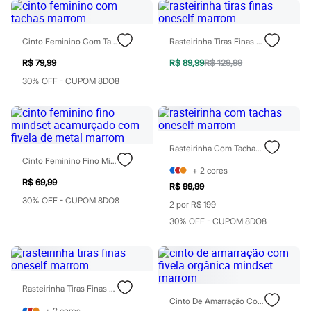
Sawary
Yessica
Moda esportiva
Acessórios
Cinto Feminino Com Tachas Marrom
Rasteirinha Tiras Finas Oneself Marrom
Blusas
R$ 79,99
R$ 89,99
R$ 129,99
Calçados
Leggings
30% OFF - CUPOM 8DO8
Shorts e Bermudas
Tops
Moda íntima
Calcinhas
Cintas e Modeladores
Rasteirinha Com Tachas Oneself Marrom
Meias
Cinto Feminino Fino Mindset Acamurçado Com Fivela De Metal Marrom
Pijamas
+
2
cores
Sutiãs e Tops
R$ 69,99
R$ 99,99
Moda praia
30% OFF - CUPOM 8DO8
Biquínis
2 por R$ 199
Maiôs
30% OFF - CUPOM 8DO8
Saídas de praia
Personagens
Plus size
Blusas e Camisetas
Calças
Rasteirinha Tiras Finas Oneself Marrom
Casacos e Jaquetas
Cinto De Amarração Com Fivela Orgânica Mindset Marrom
Jeans
+
2
cores