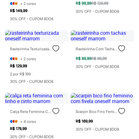
Todos os produtos
R$ 99,99
R$ 129,99
+
2
cores
Infantil
R$ 149,99
30% OFF - CUPOM 8DO8
Em alta
30% OFF - CUPOM 8DO8
Arrumadinho para os meninos
Romântico para as meninas
Inverno
Novidades
Roupas menina
0 a 24 meses
Rasteirinha Texturizada Oneself Marrom
Rasteirinha Com Tachas Oneself Marrom
1 a 5 anos
4 a 12 anos
R$ 89,99
R$ 99,99
+
2
cores
10 a 16 anos
R$ 129,99
30% OFF - CUPOM 8DO8
Roupas menino
2 por R$ 199
0 a 24 meses
1 a 5 anos
30% OFF - CUPOM 8DO8
4 a 12 anos
10 a 16 anos
Acessórios
Recém-nascido
Bolsas e Mochilas
Calça Reta Feminina Com Linho E Cinto Marrom
Scarpin Bico Fino Feminino Com Fivela Oneself Marrom
Chapéus
Calçados
R$ 169,99
+
4
cores
Botas
R$ 179,99
30% OFF - CUPOM 8DO8
Chinelos
Pantufas
30% OFF - CUPOM 8DO8