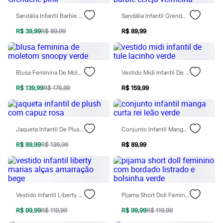
Relógios
Calçados
Sandália Infantil Barbie Grendene Pink
Sandália Infantil Grendene Barbie Cereja Vermelha
Botas
Chinelos
R$ 39,99
R$ 89,99
R$ 89,99
Sapatos
Sandálias e Papetes
Tênis
Moda esportiva
Blusa Feminina De Moletom Snoopy Verde
Vestido Midi Infantil De Tule Lacinho Verde
Acessórios
Bermudas
R$ 139,99
R$ 179,99
R$ 159,99
Camisetas
Calças
Calçados
Regatas
Moda íntima
Jaqueta Infantil De Plush Com Capuz Rosa
Conjunto Infantil Manga Curta Rei Leão Verde
Cuecas
R$ 89,99
R$ 139,99
R$ 89,99
Meias
Pijamas
Moda praia
Personagens
Plus size
Blusas e Camisetas
Vestido Infantil Liberty Marias Alças Amarração Bege
Pijama Short Doll Feminino Com Bordado Listrado E Bolsinha Verde
Calças
Camisas
R$ 99,99
R$ 119,99
R$ 99,99
R$ 119,99
Casacos e Jaquetas