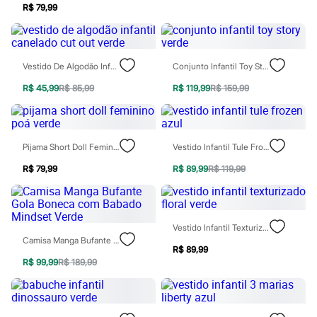
City
R$ 79,99
Clock House
Mindset
Sawary
Yessica
Moda esportiva
Vestido De Algodão Infantil Canelado Cut Out Verde
Conjunto Infantil Toy Story Verde
Acessórios
R$ 45,99
R$ 85,99
R$ 119,99
R$ 159,99
Blusas
Calçados
Leggings
Shorts e Bermudas
Tops
Pijama Short Doll Feminino Poá Verde
Vestido Infantil Tule Frozen Azul
Moda íntima
Calcinhas
R$ 79,99
R$ 89,99
R$ 119,99
Cintas e Modeladores
Meias
Pijamas
Sutiãs e Tops
Vestido Infantil Texturizado Floral Verde
Moda praia
Camisa Manga Bufante Gola Boneca Com Babado Mindset Verde
Biquínis
R$ 89,99
Maiôs
R$ 99,99
R$ 189,99
Saídas de praia
Personagens
Plus size
Blusas e Camisetas