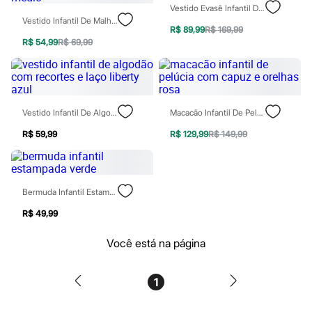
Botas
Vestido Evasê Infantil De Paetê Dourado
Chinelos
Vestido Infantil De Malha Canelada Magical Azul Médio
R$ 89,99
R$ 169,99
Pantufas
R$ 54,99
R$ 69,99
Rasteirinhas
Sandálias
Tênis
Diversão
Marcas
Baby Club
Vestido Infantil De Algodão Com Recortes E Laço Liberty Azul
Macacão Infantil De Pelúcia Com Capuz E Orelhas Rosa
Fifteen
Miss Fifteen
R$ 59,99
R$ 129,99
R$ 149,99
Palomino
Moda íntima
Calcinhas
Cuecas
Bermuda Infantil Estampada Verde
Meias
Pijamas
R$ 49,99
Moda praia
Biquínis e Maiôs
Você está na página
Blusas de proteção
Sungas
Personagens
1
Bluey
Disney
Hello Kitty