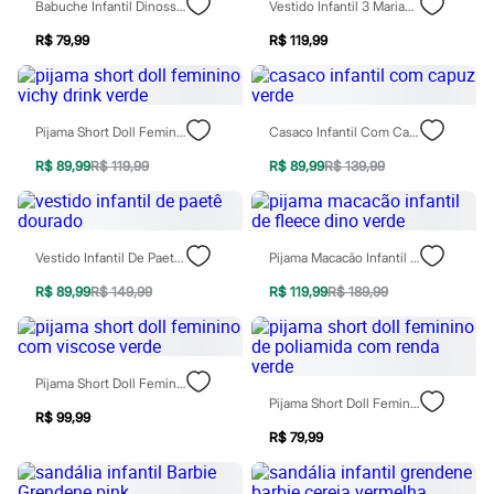
Calças
Babuche Infantil Dinossauro Verde
Vestido Infantil 3 Marias Liberty Azul
Casacos e Jaquetas
R$ 79,99
R$ 119,99
Jeans
Moda esportiva
Shorts e Saias
Vestidos
Masculino
Pijama Short Doll Feminino Vichy Drink Verde
Casaco Infantil Com Capuz Verde
Em alta
Dia dos Pais
R$ 89,99
R$ 119,99
R$ 89,99
R$ 139,99
Inverno
Novidades
Roupas
Bermudas
Vestido Infantil De Paetê Dourado
Pijama Macacão Infantil De Fleece Dino Verde
Camisas
Calças
R$ 89,99
R$ 149,99
R$ 119,99
R$ 189,99
Camisetas e Regatas
Casacos e Jaquetas
Jeans
Polos
Acessórios
Pijama Short Doll Feminino Com Viscose Verde
Bolsas e Mochilas
Pijama Short Doll Feminino De Poliamida Com Renda Verde
R$ 99,99
Chapéus e Bonés
R$ 79,99
Cintos
Carteiras
Óculos