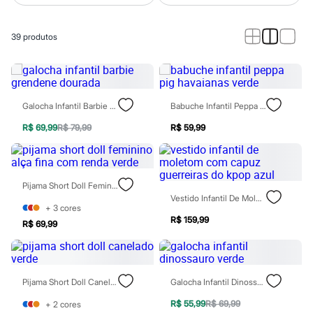
Roupas
Blusas e Camisetas
Básicos
39
produtos
Calças
Casacos e Jaquetas
Jeans
Macacões
Saias
Shorts e Bermudas
Galocha Infantil Barbie Grendene Dourada
Babuche Infantil Peppa Pig Havaianas Verde
Vestidos
Acessórios
R$ 69,99
R$ 79,99
R$ 59,99
Bolsas
Bonés e Chapéus
Bijoux
Cintos
Pijama Short Doll Feminino Alça Fina Com Renda Verde
Óculos
Vestido Infantil De Moletom Com Capuz Guerreiras Do Kpop Azul
Relógios
+
3
cores
Calçados
R$ 159,99
R$ 69,99
Botas
Chinelos
Rasteirinhas
Sandálias
Sapatilhas
Pijama Short Doll Canelado Verde
Galocha Infantil Dinossauro Verde
Tênis
Marcas
R$ 55,99
R$ 69,99
+
2
cores