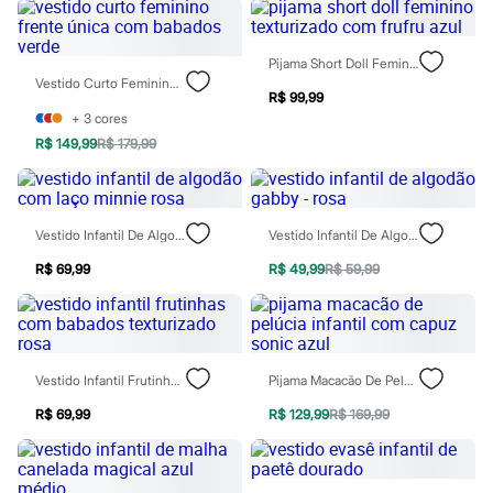
Jeans
Moda esportiva
Shorts e Bermudas
Pijama Short Doll Feminino Texturizado Com Frufru Azul
Todos os produtos
Vestido Curto Feminino Frente Única Com Babados Verde
Infantil
R$ 99,99
Em alta
+
3
cores
Arrumadinho para os meninos
R$ 149,99
R$ 179,99
Romântico para as meninas
Inverno
Novidades
Roupas menina
0 a 24 meses
Vestido Infantil De Algodão Com Laço Minnie Rosa
Vestido Infantil De Algodão Gabby - Rosa
1 a 5 anos
4 a 12 anos
R$ 69,99
R$ 49,99
R$ 59,99
10 a 16 anos
Roupas menino
0 a 24 meses
1 a 5 anos
4 a 12 anos
Vestido Infantil Frutinhas Com Babados Texturizado Rosa
Pijama Macacão De Pelúcia Infantil Com Capuz Sonic Azul
10 a 16 anos
Acessórios
R$ 69,99
R$ 129,99
R$ 169,99
Recém-nascido
Bolsas e Mochilas
Chapéus
Calçados