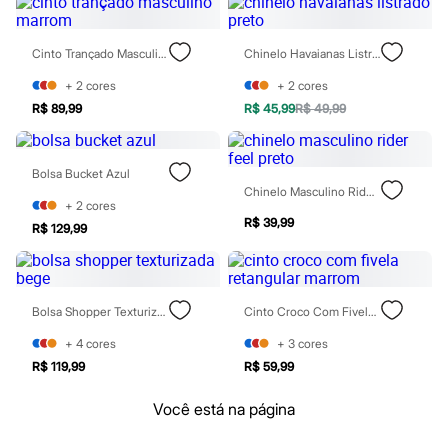
Relógios
Calçados
Botas
Cinto Trançado Masculino Marrom
Chinelo Havaianas Listrado Preto
Chinelos
Sapatos
+
2
cores
+
2
cores
Sandálias e Papetes
R$ 89,99
R$ 45,99
R$ 49,99
Tênis
Moda esportiva
Acessórios
Bermudas
Bolsa Bucket Azul
Camisetas
Chinelo Masculino Rider Feel Preto
Calças
+
2
cores
Calçados
R$ 39,99
R$ 129,99
Regatas
Moda íntima
Cuecas
Meias
Bolsa Shopper Texturizada Bege
Cinto Croco Com Fivela Retangular Marrom
Pijamas
Moda praia
+
4
cores
+
3
cores
Personagens
Plus size
R$ 119,99
R$ 59,99
Blusas e Camisetas
Calças
Você está na página
Camisas
Casacos e Jaquetas