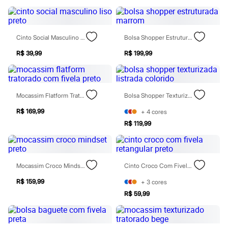
City
Clock House
Mindset
Sawary
Cinto Social Masculino Liso Preto
Bolsa Shopper Estruturada Marrom
Yessica
Moda esportiva
R$ 39,99
R$ 199,99
Acessórios
Blusas
Calçados
Leggings
Shorts e Bermudas
Mocassim Flatform Tratorado Com Fivela Preto
Bolsa Shopper Texturizada Listrada Colorido
Tops
Moda íntima
R$ 169,99
+
4
cores
Calcinhas
R$ 119,99
Cintas e Modeladores
Meias
Pijamas
Sutiãs e Tops
Mocassim Croco Mindset Preto
Cinto Croco Com Fivela Retangular Preto
Moda praia
Biquínis
R$ 159,99
+
3
cores
Maiôs
Saídas de praia
R$ 59,99
Personagens
Plus size
Blusas e Camisetas