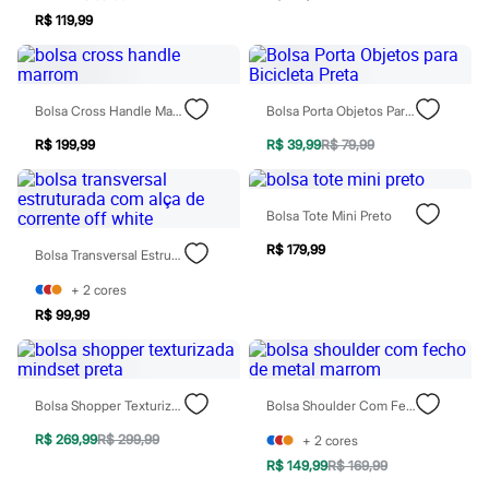
Rasteirinhas
R$ 119,99
Sandálias
Tênis
Diversão
Marcas
Baby Club
Bolsa Cross Handle Marrom
Bolsa Porta Objetos Para Bicicleta Preta
Fifteen
R$ 199,99
R$ 39,99
R$ 79,99
Miss Fifteen
Palomino
Moda íntima
Calcinhas
Bolsa Tote Mini Preto
Cuecas
Meias
R$ 179,99
Bolsa Transversal Estruturada Com Alça De Corrente Off White
Pijamas
Moda praia
+
2
cores
Biquínis e Maiôs
R$ 99,99
Blusas de proteção
Sungas
Personagens
Bluey
Disney
Bolsa Shopper Texturizada Mindset Preta
Bolsa Shoulder Com Fecho De Metal Marrom
Hello Kitty
R$ 269,99
R$ 299,99
+
2
cores
Homem Aranha
Minecraft
R$ 149,99
R$ 169,99
Naruto