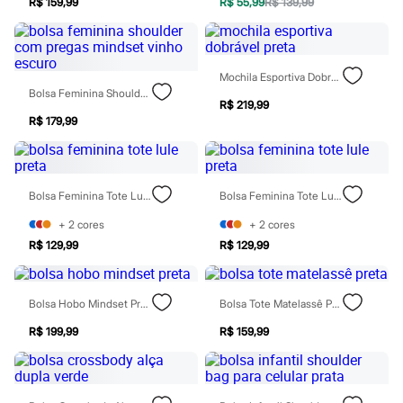
R$ 159,99
R$ 55,99
R$ 139,99
Chinelos
Sapatos
Sandálias e Papetes
Tênis
Moda esportiva
Mochila Esportiva Dobrável Preta
Acessórios
Bolsa Feminina Shoulder Com Pregas Mindset Vinho Escuro
Bermudas
R$ 219,99
Camisetas
R$ 179,99
Calças
Calçados
Regatas
Moda íntima
Bolsa Feminina Tote Lule Preta
Bolsa Feminina Tote Lule Preta
Cuecas
Meias
+
2
cores
+
2
cores
Pijamas
R$ 129,99
R$ 129,99
Moda praia
Personagens
Plus size
Blusas e Camisetas
Bolsa Hobo Mindset Preta
Bolsa Tote Matelassê Preta
Calças
Camisas
R$ 199,99
R$ 159,99
Casacos e Jaquetas
Jeans
Moda esportiva
Shorts e Bermudas