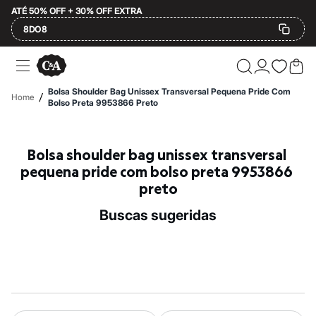
ATÉ 50% OFF + 30% OFF EXTRA
8DO8
Ofertas
Compre por Departamento
Feminino
Bolsa Shoulder Bag Unissex Transversal Pequena Pride Com
/
Home
Masculino
Bolso Preta 9953866 Preto
Infantil
Calçados
Mindse7
Bolsa shoulder bag unissex transversal 
Plus Size
Até 20% off
pequena pride com bolso preta 9953866 
Até 40% off
preto
Até 60% off
A partir de 60% off
buscas sugeridas
Feminino
Em alta
Inverno
Alfaiataria
Novidades
Roupas
Blusas e Camisetas
Básicos