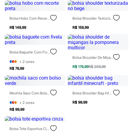
Patrulha Canina
Sonic
Stitch
Bolsa Hobo Com Recorte Preta
Bolsa Shoulder Texturizada Nó Bege
Beleza
Kits
R$ 149,99
R$ 159,99
Perfumes árabes
Novidades
Cabelos
Condicionador
Escovas e Pentes
Bolsa Baguete Com Fivela Preta
Finalizadores
Bolsa Shoulder De Miçangas La Pomponera Multicor
+
2
cores
Shampoo
R$ 179,99
R$ 209,99
Tratamento
R$ 79,99
Cuidados com o corpo
Hidratante
Protetor solar
Tratamento
Mochila Saco Com Bolso Verde
Bolsa Shoulder Bag Infantil Minecraft - Preto
Cuidados com o rosto
Esfoliante
R$ 99,99
+
2
cores
Hidratante
R$ 99,99
Protetor solar
Tônicos
Maquiagens
Base
Bolsa Tote Esportiva Cinza
Batom