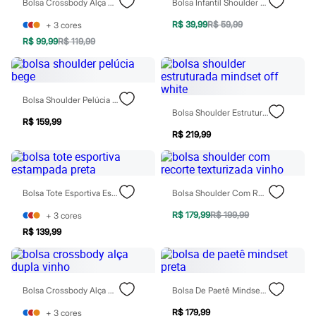
Bolsa Crossbody Alça Dupla Verde
Bolsa Infantil Shoulder Bag Para Celular Prata
Todos os produtos
Infantil
R$ 39,99
R$ 59,99
+
3
cores
Em alta
R$ 99,99
R$ 119,99
Arrumadinho para os meninos
Romântico para as meninas
Inverno
Novidades
Roupas menina
Bolsa Shoulder Pelúcia Bege
0 a 24 meses
Bolsa Shoulder Estruturada Mindset Off White
1 a 5 anos
R$ 159,99
4 a 12 anos
R$ 219,99
10 a 16 anos
Roupas menino
0 a 24 meses
1 a 5 anos
Bolsa Tote Esportiva Estampada Preta
Bolsa Shoulder Com Recorte Texturizada Vinho
4 a 12 anos
10 a 16 anos
R$ 179,99
R$ 199,99
+
3
cores
Acessórios
R$ 139,99
Recém-nascido
Bolsas e Mochilas
Chapéus
Calçados
Botas
Bolsa Crossbody Alça Dupla Vinho
Bolsa De Paetê Mindset Preta
Chinelos
Pantufas
R$ 179,99
+
3
cores