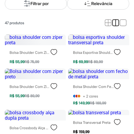
Calças
Filtrar por
Relevância
Casacos e Jaquetas
Jeans
Macacões
Saias
47
produtos
Shorts e Bermudas
Vestidos
Acessórios
Bolsas
Bonés e Chapéus
Bolsa Shoulder Com Zíper Preta
Bolsa Esportiva Shoulder Transversal Preta
Bijoux
Cintos
R$ 55,99
R$ 75,99
R$ 69,99
R$ 89,99
Óculos
Relógios
Calçados
Botas
Chinelos
Bolsa Shoulder Com Zíper Preto
Bolsa Shoulder Com Fecho De Metal Preta
Rasteirinhas
R$ 55,99
R$ 89,99
+
2
cores
Sandálias
Sapatilhas
R$ 149,99
R$ 169,99
Tênis
Marcas
City
Bolsa Transversal Preta
Clock House
Bolsa Crossbody Alça Dupla Preta
Mindset
R$ 159,99