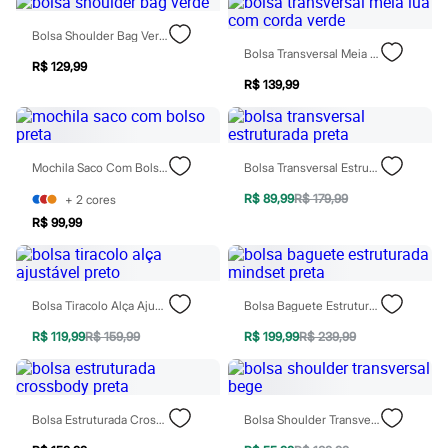
Moda esportiva
Shorts e Saias
Bolsa Shoulder Bag Verde
Vestidos
Bolsa Transversal Meia Lua Com Corda Verde
Masculino
R$ 129,99
Em alta
R$ 139,99
Dia dos Pais
Inverno
Novidades
Roupas
Bermudas
Mochila Saco Com Bolso Preta
Bolsa Transversal Estruturada Preta
Camisas
R$ 89,99
R$ 179,99
+
2
cores
Calças
Camisetas e Regatas
R$ 99,99
Casacos e Jaquetas
Jeans
Polos
Acessórios
Bolsa Tiracolo Alça Ajustável Preto
Bolsa Baguete Estruturada Mindset Preta
Bolsas e Mochilas
Chapéus e Bonés
R$ 119,99
R$ 159,99
R$ 199,99
R$ 239,99
Cintos
Carteiras
Óculos
Relógios
Calçados
Bolsa Estruturada Crossbody Preta
Bolsa Shoulder Transversal Bege
Botas