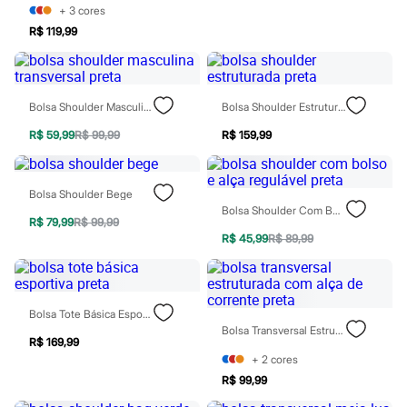
Sawary
+
3
cores
Yessica
R$ 119,99
Moda esportiva
Acessórios
Blusas
Calçados
Leggings
Bolsa Shoulder Masculina Transversal Preta
Bolsa Shoulder Estruturada Preta
Shorts e Bermudas
Tops
R$ 59,99
R$ 99,99
R$ 159,99
Moda íntima
Calcinhas
Cintas e Modeladores
Bolsa Shoulder Bege
Meias
Bolsa Shoulder Com Bolso E Alça Regulável Preta
Pijamas
R$ 79,99
R$ 99,99
Sutiãs e Tops
R$ 45,99
R$ 89,99
Moda praia
Biquínis
Maiôs
Saídas de praia
Personagens
Bolsa Tote Básica Esportiva Preta
Plus size
Bolsa Transversal Estruturada Com Alça De Corrente Preta
R$ 169,99
Blusas e Camisetas
+
2
cores
Calças
Casacos e Jaquetas
R$ 99,99
Jeans