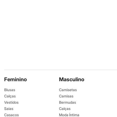
Moda esportiva
Shorts e Bermudas
Todos os produtos
Infantil
Em alta
Arrumadinho para os meninos
Romântico para as meninas
Inverno
Novidades
Roupas menina
0 a 24 meses
1 a 5 anos
4 a 12 anos
10 a 16 anos
Roupas menino
0 a 24 meses
1 a 5 anos
Feminino
Masculino
4 a 12 anos
10 a 16 anos
Blusas
Camisetas
Acessórios
Calças
Camisas
Recém-nascido
Bolsas e Mochilas
Vestidos
Bermudas
Chapéus
Saias
Calças
Calçados
Casacos
Moda Íntima
Botas