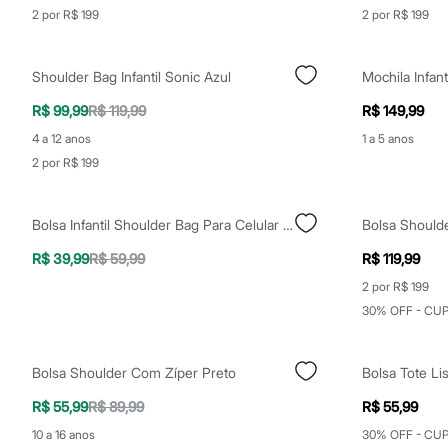
Clock House
2 por R$ 199
2 por R$ 199
Mindset
Sawary
Yessica
Shoulder Bag Infantil Sonic Azul
Mochila Infant
Moda esportiva
Acessórios
R$ 99,99
R$ 119,99
R$ 149,99
Blusas
Calçados
4 a 12 anos
1 a 5 anos
Leggings
2 por R$ 199
Shorts e Bermudas
Tops
Moda íntima
Calcinhas
Bolsa Infantil Shoulder Bag Para Celular Prata
Bolsa Shoulde
Cintas e Modeladores
Meias
R$ 39,99
R$ 59,99
R$ 119,99
Pijamas
2 por R$ 199
Sutiãs e Tops
Moda praia
30% OFF - CU
Biquínis
Maiôs
Saídas de praia
Bolsa Shoulder Com Zíper Preto
Bolsa Tote Li
Personagens
Plus size
R$ 55,99
R$ 89,99
R$ 55,99
Blusas e Camisetas
10 a 16 anos
30% OFF - CU
Calças