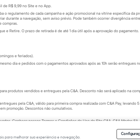
Sobre o cartão presente
nceira
l de R$ 9,99 no Site e no App.
de
iba o regulamento de cada campanha e ação promocional na vitrine específica da
iar durante a navegação, sem aviso prévio. Pode também ocorrer divergência entre
de compras.
 e Retire. O prazo de retirada é de até 1 dia útil após a aprovação do pagamento. 
omingos e feriados).
mesmo dia e pedidos com o pagamentos aprovados após as 10h serão entregues no 
Segurança e qualidade
ara produtos vendidos e entregues pela C&A. Desconto não será aplicado na compr
ntregues pela C&A, válido para primeira compra realizada com C&A Pay, levando 5 
s em promoção. Descontos não cumulativos.
rvados.
Conheça nossos Termos e Condições de Uso do Site C&A
. C&A Modas SA.
Configuraç
is para melhorar sua experiência e navegação.