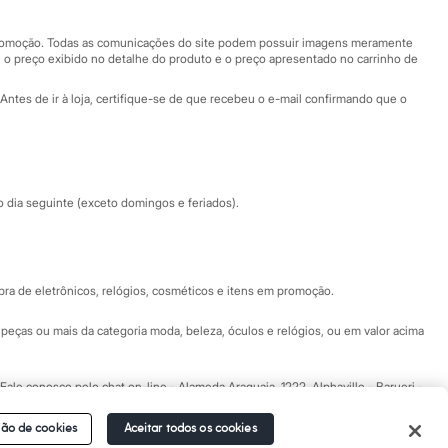
Nossas lojas plus size
Central de ética
 promoção. Todas as comunicações do site podem possuir imagens meramente
 o preço exibido no detalhe do produto e o preço apresentado no carrinho de
Eventos
Antes de ir à loja, certifique-se de que recebeu o e-mail confirmando que o
Especial Dia dos Pais
dia seguinte (exceto domingos e feriados).
a de eletrônicos, relógios, cosméticos e itens em promoção.
peças ou mais da categoria moda, beleza, óculos e relógios, ou em valor acima
 Fale conosco pelo
chat on-line
- Alameda Araguaia, 1222, Alphaville - Barueri -
ão de cookies
Aceitar todos os cookies