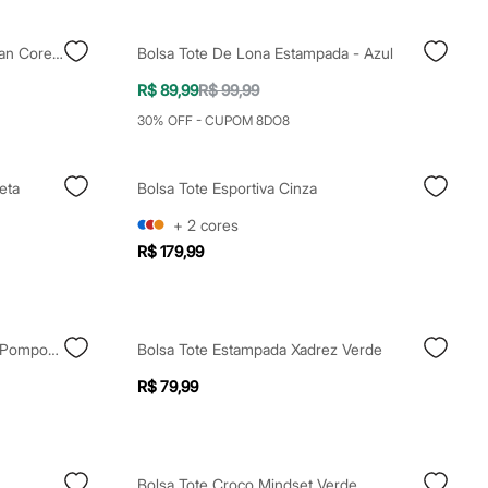
Bolsa Ecobag De Algodão Brazilian Core Colorida
Bolsa Tote De Lona Estampada - Azul
R$ 89,99
R$ 99,99
30% OFF - CUPOM 8DO8
eta
Bolsa Tote Esportiva Cinza
+
2
cores
R$ 179,99
Bolsa Shoulder De Miçangas La Pomponera Multicor
Bolsa Tote Estampada Xadrez Verde
R$ 79,99
Bolsa Tote Croco Mindset Verde