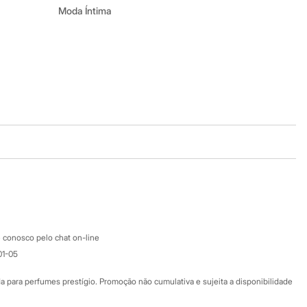
Moda Íntima
Baixe o app
Google store
Apple store
Atendimento
 conosco pelo chat on-line
01-05
Ajuda
Fale conosco
ara perfumes prestígio. Promoção não cumulativa e sujeita a disponibilidade
Nossas lojas