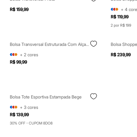
Calçados
Botas
R$ 159,99
+
4
cor
Chinelos
R$ 119,99
Sapatos
Sandálias e Papetes
2 por R$ 199
Tênis
Moda esportiva
Acessórios
Bolsa Transversal Estruturada Com Alça De Corrente Off White
Bolsa Shoppe
Bermudas
Camisetas
+
2
cores
R$ 239,99
Calças
R$ 99,99
Calçados
Regatas
Moda íntima
Cuecas
Meias
Pijamas
Moda praia
Bolsa Tote Esportiva Estampada Bege
Personagens
+
3
cores
Plus size
Blusas e Camisetas
R$ 139,99
Calças
30% OFF - CUPOM 8DO8
Camisas
Casacos e Jaquetas
Jeans