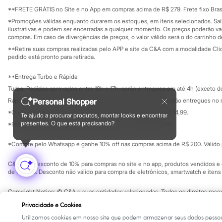
Sala de imprensa
Minecraft
Educação fina
**FRETE GRÁTIS no Site e no App em compras acima de R$ 279. Frete fixo Brasi
Naruto
Privacidade
Sustentabilida
*Promoções válidas enquanto durarem os estoques, em itens selecionados. Sa
Configuração de cookies
Patrulha Canina
ilustrativas e podem ser encerradas a qualquer momento. Os preços poderão var
Sonic
Minha privacidade
compras. Em caso de divergências de preços, o valor válido será o do carrinho 
Stitch
**Retire suas compras realizadas pelo APP e site da C&A com a modalidade Clique
Beleza
pedido está pronto para retirada.
Kits
Perfumes árabes
**Entrega Turbo e Rápida
Novidades
Cabelos
Turbo: Pedidos aprovados entre 10h e 17h, serão entregues em até 4h (exceto d
Condicionador
Rápida: Pedidos com os pagamentos aprovados até as 10h, serão entregues no 
Personal Shopper
Escovas e Pentes
*O valor do frete para o turbo é R$ 24,99 e para a rápida é R$ 14,99.
Finalizadores
Te ajudo a procurar produtos, montar looks e encontrar
Formas de pagamento
Shampoo
presentes. O que está precisando?
*Essa condição ainda não estará disponível em todas as lojas.
Tratamento
Cuidados com o corpo
*Compre pelo Whatsapp e ganhe 10% off nas compras acima de R$ 200. Válido p
Hidratante
Protetor solar
C&A Pay: desconto de 10% para compras no site e no app, produtos vendidos e e
Tratamento
de R$ 400. Desconto não válido para compra de eletrônicos, smartwatch e iten
Cuidados com o rosto
Esfoliante
Copyright Notice: © C&A e suas entidades relacionadas. Todos os direitos rese
Hidratante
SP Cep: 06455-000 CNPJ 45.242.914/0001-05
Protetor solar
Privacidade e Cookies
Tônicos
Utilizamos cookies em nosso site que podem armazenar seus dados pessoa