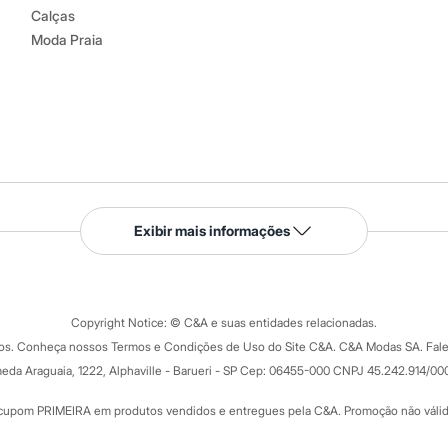
Calças
Moda Praia
Serviços
Exibir mais informações
Tipos de serviços
o C&A
Clique e retire
Trocas e devoluções
ograma
Copyright Notice: © C&A e suas entidades relacionadas.
Formas de pagamento
dos. Conheça nossos Termos e Condições de Uso do Site C&A. C&A Modas SA. Fale
Todas as vantagens
ay
eda Araguaia, 1222, Alphaville - Barueri - SP Cep: 06455-000 CNPJ 45.242.914/00
Minha C&A
rtão
Cupons de desconto
cupom PRIMEIRA em produtos vendidos e entregues pela C&A. Promoção não válida p
Cartão presente
atórios