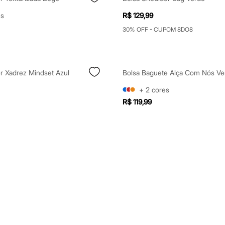
es
R$ 129,99
30% OFF - CUPOM 8DO8
r Xadrez Mindset Azul
Bolsa Baguete Alça Com Nós Ve
+
2
cores
R$ 119,99