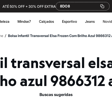
8DO8
ATÉ 50% OFF + 30% OFF EXTRA
Beleza
Mindse7
Calçados
Esportivo
Jeans
Novi
/
me
Bolsa Infantil Transversal Elsa Frozen Com Brilho Azul 9866312 
lho azul 9866312 
buscas sugeridas