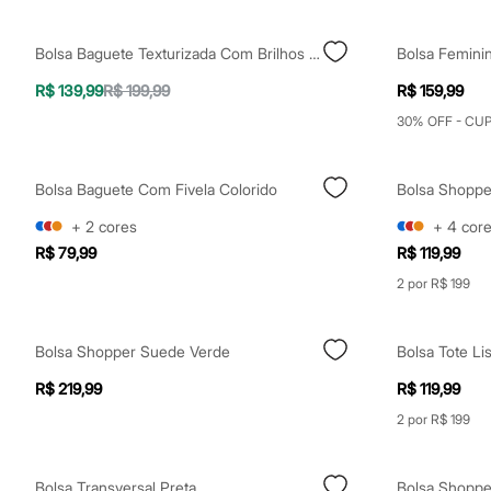
Casacos e Jaquetas
Jeans
Moda esportiva
Bolsa Baguete Texturizada Com Brilhos Bege
Bolsa Femini
Shorts e Saias
Vestidos
R$ 139,99
R$ 199,99
R$ 159,99
Masculino
30% OFF - CU
Em alta
Dia dos Pais
Inverno
Novidades
Bolsa Baguete Com Fivela Colorido
Roupas
Bermudas
+
2
cores
+
4
cor
Camisas
R$ 79,99
R$ 119,99
Calças
Camisetas e Regatas
2 por R$ 199
Casacos e Jaquetas
Jeans
Polos
Bolsa Shopper Suede Verde
Bolsa Tote Li
Acessórios
Bolsas e Mochilas
R$ 219,99
R$ 119,99
Chapéus e Bonés
2 por R$ 199
Cintos
Carteiras
Óculos
Relógios
Bolsa Transversal Preta
Bolsa Shoppe