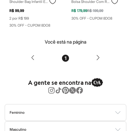
Perfumes
Shoulder Bag Infantil Emilly Vick Dos Rosa Rosa
Bolsa Shoulder Com Recorte Texturizada Vinho
Perfumes femininos
Perfumes infantis
R$ 99,99
R$ 179,99
R$ 199,99
Perfumes masculinos
2 por R$ 199
30% OFF - CUPOM 8DO8
Todos os produtos
30% OFF - CUPOM 8DO8
Mindse7
Novidades
Blusas
Você está na página
Calças
Casacos e Jaquetas
Jeans
Saias
1
Shorts e Bermudas
T-shirt
Vestidos
Acessórios
A gente se encontra na
Alfaiataria
Calçados
Guarda-roupa
Moda esportiva
Plus size
Special Basics
Feminino
Calçados
Novidades
Blusas
Calças
Vestidos
Saias
Casacos
Moda Praia
Moda Íntima
Feminino
Masculino