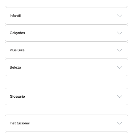
Botas
Chinelos
Camisetas
Camisas
Bermudas
Calças
Moda Íntima
Jaquetas e Casacos
Pantufas
Infantil
Rasteirinhas
Moda Praia
Sandálias
Bodies
Conjuntos
Vestidos
Shorts e Bermudas
Calçados
Calças
Sapatilhas
Sapatos
Calçados
Moda Praia
Scarpin
Botas
Sapatos e Mocassins
Rasteirinhas
Sandálias e Papetes
Tênis
Tamancos
Tênis
Plus Size
Masculino
Vestidos
Blusas e Camisas
Casacos e Jaquetas
Calças
Chinelos
Sandálias
Beleza
Shorts e Bermudas
Moda Íntima
Sapatênis
Sapatos
Perfumes
Maquiagem
Skincare
Corpo e Banho
Acessórios
Tênis
Menina
Babuche
Botas
Glossário
Chinelos
A
B
C
D
E
F
G
H
I
J
K
L
M
N
O
P
Q
R
S
T
U
V
W
X
Y
Z
0-9
Pantufas
Sandálias
Sapatilhas
Tênis
Institucional
Menino
Sobre a C&A