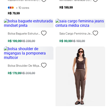
Relógios
Calçados
R$ 199,99
+
10
cores
Botas
R$ 79,99
Chinelos
Sapatos
Sandálias e Papetes
Tênis
Moda esportiva
Bolsa Baguete Estruturada Mindset Preta
Saia Cargo Feminina Jeans Cintura Média Cinza
Acessórios
Bermudas
R$ 199,99
R$ 239,99
R$ 99,99
R$ 159,99
Camisetas
Calças
Calçados
Regatas
Moda íntima
Bolsa Shoulder De Miçangas La Pomponera Multicor
Cuecas
Meias
R$ 179,99
R$ 209,99
Pijamas
Moda praia
Personagens
Plus size
Blusas e Camisetas
Calças
Camisas
Casacos e Jaquetas