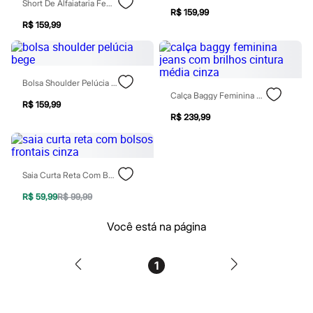
Short De Alfaiataria Feminino Com Pregas E Bolso Cinza
Homem Aranha
R$ 159,99
Minecraft
R$ 159,99
Naruto
Patrulha Canina
Sonic
Stitch
Bolsa Shoulder Pelúcia Bege
Beleza
Calça Baggy Feminina Jeans Com Brilhos Cintura Média Cinza
Kits
R$ 159,99
Perfumes árabes
R$ 239,99
Novidades
Cabelos
Condicionador
Escovas e Pentes
Finalizadores
Saia Curta Reta Com Bolsos Frontais Cinza
Shampoo
R$ 59,99
R$ 99,99
Tratamento
Cuidados com o corpo
Hidratante
Você está na página
Protetor solar
Tratamento
Cuidados com o rosto
1
Esfoliante
Hidratante
Protetor solar
Tônicos