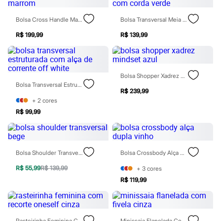
Calças
Casacos e Jaquetas
Bolsa Cross Handle Marrom
Bolsa Transversal Meia Lua Com Corda Verde
Jeans
Moda esportiva
R$ 199,99
R$ 139,99
Shorts e Saias
Vestidos
Masculino
Em alta
Dia dos Pais
Bolsa Shopper Xadrez Mindset Azul
Inverno
Bolsa Transversal Estruturada Com Alça De Corrente Off White
Novidades
R$ 239,99
Roupas
+
2
cores
Bermudas
R$ 99,99
Camisas
Calças
Camisetas e Regatas
Casacos e Jaquetas
Bolsa Shoulder Transversal Bege
Bolsa Crossbody Alça Dupla Vinho
Jeans
Polos
R$ 55,99
R$ 139,99
+
3
cores
Acessórios
Bolsas e Mochilas
R$ 119,99
Chapéus e Bonés
Cintos
Carteiras
Óculos
Rasteirinha Feminina Com Recorte Oneself Cinza
Minissaia Flanelada Com Fivela Cinza