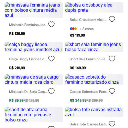
Botas
Chinelos
Pantufas
Rasteirinhas
Bolsa Crossbody Alça Dupla Preta
Sandálias
Minissaia Feminina Jeans Com Bolsos Cintura Média Azul
Tênis
+
3
cores
R$ 139,99
Diversão
R$ 119,99
Marcas
Baby Club
Fifteen
Miss Fifteen
Calça Baggy Lisboa Feminina Jeans Mindset Azul
Short Saia Feminino Jeans Bolso Faca Cinza
Palomino
Moda íntima
R$ 219,99
R$ 149,99
Calcinhas
Cuecas
Meias
Pijamas
Moda praia
Minissaia De Sarja Cargo Cintura Média Rosa Claro
Casaco Sobretudo Feminino Texturizado Cinza
Biquínis e Maiôs
R$ 89,99
R$ 129,99
R$ 349,99
R$ 369,99
Blusas de proteção
Sungas
Personagens
Bluey
Disney
Bolsa Tote Canvas Listrada Azul
Hello Kitty