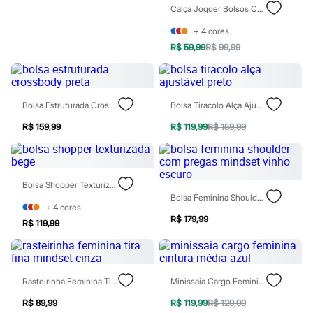
Jeans
Calça Jogger Bolsos Cargo Texturizada Cinza
Moda esportiva
Shorts e Bermudas
+
4
cores
Todos os produtos
R$ 59,99
R$ 99,99
Infantil
Em alta
Arrumadinho para os meninos
Romântico para as meninas
Bolsa Estruturada Crossbody Preta
Bolsa Tiracolo Alça Ajustável Preto
Inverno
Novidades
R$ 159,99
R$ 119,99
R$ 159,99
Roupas menina
0 a 24 meses
1 a 5 anos
4 a 12 anos
10 a 16 anos
Bolsa Shopper Texturizada Bege
Roupas menino
Bolsa Feminina Shoulder Com Pregas Mindset Vinho Escuro
0 a 24 meses
+
4
cores
R$ 179,99
1 a 5 anos
R$ 119,99
4 a 12 anos
10 a 16 anos
Acessórios
Recém-nascido
Rasteirinha Feminina Tira Fina Mindset Cinza
Minissaia Cargo Feminina Cintura Média Azul
Bolsas e Mochilas
Chapéus
R$ 89,99
R$ 119,99
R$ 129,99
Calçados