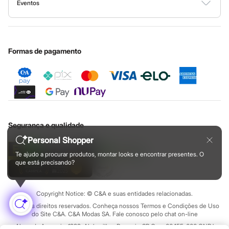
Calçados
Minha C&A
Eventos
Ouvidoria / Relatórios
Privacidade
Novidades
Nossas lojas
Especial Dia dos Pais
Cupons de desconto
Feminino
Configuração de cookies
Educação financeira
Botas
Nossas lojas plus size
Cartão presente
Minha privacidade
Chinelos
Sustentabilidade
Pantufas
Sobre o cartão presente
Central de ética
Formas de pagamento
Rasteirinhas
Sandálias
Sapatilhas
Sapatos
Scarpin
Tamancos
Tênis
Masculino
Segurança e qualidade
Chinelos
Sandálias
Personal Shopper
Sapatênis
Te ajudo a procurar produtos, montar looks e encontrar presentes. O
Sapatos
que está precisando?
Tênis
Menina
Babuche
Botas
Copyright Notice: © C&A e suas entidades relacionadas.
Chinelos
Todos os direitos reservados. Conheça nossos Termos e Condições de Uso
Pantufas
do Site C&A. C&A Modas SA. Fale conosco pelo chat on-line
Sandálias
Alameda Araguaia, 1222, Alphaville - Barueri - SP Cep: 06455-000 CNPJ