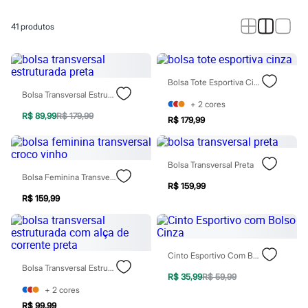
Roupas
Blusas e Camisetas
Básicos
41
produtos
Calças
Casacos e Jaquetas
Jeans
Macacões
Bolsa Tote Esportiva Cinza
Saias
Bolsa Transversal Estruturada Preta
Shorts e Bermudas
+
2
cores
Vestidos
R$ 89,99
R$ 179,99
R$ 179,99
Acessórios
Bolsas
Bonés e Chapéus
Bijoux
Bolsa Transversal Preta
Cintos
Bolsa Feminina Transversal Croco Vinho
Óculos
R$ 159,99
Relógios
R$ 159,99
Calçados
Botas
Chinelos
Rasteirinhas
Cinto Esportivo Com Bolso Cinza
Sandálias
Bolsa Transversal Estruturada Com Alça De Corrente Preta
Sapatilhas
R$ 35,99
R$ 59,99
Tênis
+
2
cores
Marcas
R$ 99,99