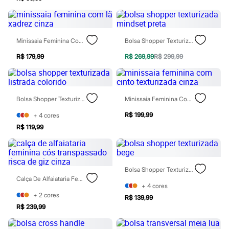
City
Clock House
Mindset
Sawary
Yessica
Minissaia Feminina Com Lã Xadrez Cinza
Bolsa Shopper Texturizada Mindset Preta
Moda esportiva
Acessórios
R$ 179,99
R$ 269,99
R$ 299,99
Blusas
Calçados
Leggings
Shorts e Bermudas
Bolsa Shopper Texturizada Listrada Colorido
Minissaia Feminina Com Cinto Texturizada Cinza
Tops
Moda íntima
R$ 199,99
+
4
cores
Calcinhas
R$ 119,99
Cintas e Modeladores
Meias
Pijamas
Sutiãs e Tops
Moda praia
Bolsa Shopper Texturizada Bege
Biquínis
Calça De Alfaiataria Feminina Cós Transpassado Risca De Giz Cinza
Maiôs
+
4
cores
Saídas de praia
+
2
cores
R$ 139,99
Personagens
R$ 239,99
Plus size
Blusas e Camisetas