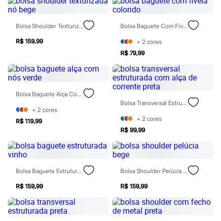
Chinelos
Sapatos
Sandálias e Papetes
Bolsa Shoulder Texturizada Nó Bege
Bolsa Baguete Com Fivela Colorido
Tênis
Moda esportiva
R$ 159,99
+
2
cores
Acessórios
R$ 79,99
Bermudas
Camisetas
Calças
Calçados
Regatas
Bolsa Baguete Alça Com Nós Verde
Moda íntima
Bolsa Transversal Estruturada Com Alça De Corrente Preta
Cuecas
+
2
cores
Meias
+
2
cores
R$ 119,99
Pijamas
R$ 99,99
Moda praia
Personagens
Plus size
Blusas e Camisetas
Bolsa Baguete Estruturada Vinho
Bolsa Shoulder Pelúcia Bege
Calças
Camisas
R$ 159,99
R$ 159,99
Casacos e Jaquetas
Jeans
Moda esportiva
Shorts e Bermudas