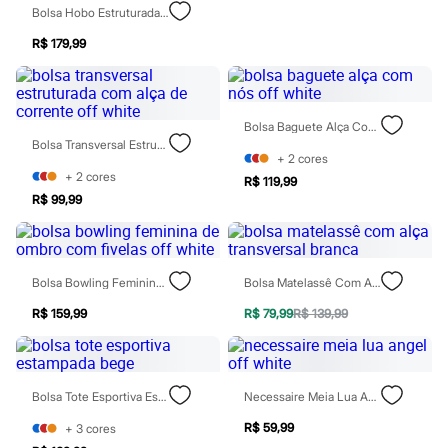
Sawary
Bolsa Hobo Estruturada Off White
Yessica
Moda esportiva
R$ 179,99
Acessórios
Blusas
Calçados
Leggings
Bolsa Baguete Alça Com Nós Off White
Shorts e Bermudas
Bolsa Transversal Estruturada Com Alça De Corrente Off White
Tops
+
2
cores
Moda íntima
+
2
cores
R$ 119,99
Calcinhas
R$ 99,99
Cintas e Modeladores
Meias
Pijamas
Sutiãs e Tops
Moda praia
Bolsa Bowling Feminina De Ombro Com Fivelas Off White
Bolsa Matelassê Com Alça Transversal Branca
Biquínis
Maiôs
R$ 159,99
R$ 79,99
R$ 139,99
Saídas de praia
Personagens
Plus size
Blusas e Camisetas
Bolsa Tote Esportiva Estampada Bege
Necessaire Meia Lua Angel Off White
Calças
Casacos e Jaquetas
R$ 59,99
+
3
cores
Jeans