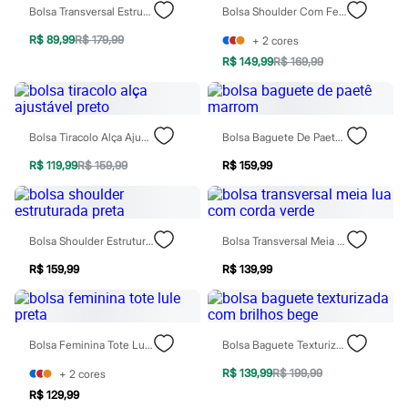
Todos os produtos
Bolsa Transversal Estruturada Preta
Bolsa Shoulder Com Fecho De Metal Preta
Infantil
R$ 89,99
R$ 179,99
Em alta
+
2
cores
Arrumadinho para os meninos
R$ 149,99
R$ 169,99
Romântico para as meninas
Inverno
Novidades
Roupas menina
Bolsa Tiracolo Alça Ajustável Preto
Bolsa Baguete De Paetê Marrom
0 a 24 meses
1 a 5 anos
R$ 119,99
R$ 159,99
R$ 159,99
4 a 12 anos
10 a 16 anos
Roupas menino
0 a 24 meses
1 a 5 anos
Bolsa Shoulder Estruturada Preta
Bolsa Transversal Meia Lua Com Corda Verde
4 a 12 anos
R$ 159,99
R$ 139,99
10 a 16 anos
Acessórios
Recém-nascido
Bolsas e Mochilas
Chapéus
Bolsa Feminina Tote Lule Preta
Bolsa Baguete Texturizada Com Brilhos Bege
Calçados
Botas
R$ 139,99
R$ 199,99
+
2
cores
Chinelos
R$ 129,99
Pantufas