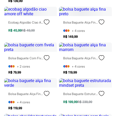
R$ 139,99
Moda esportiva
Shorts e Saias
Vestidos
Masculino
Em alta
Ecobag Algodão Ciao Amore Off White
Bolsa Baguete Alça Fina Preto
Dia dos Pais
Inverno
R$ 45,99
R$ 49,99
+
4
cores
Novidades
R$ 149,99
Roupas
Bermudas
Camisas
Calças
Camisetas e Regatas
Bolsa Baguete Com Fivela Preta
Bolsa Baguete Alça Fina Marrom
Casacos e Jaquetas
Jeans
+
2
cores
+
4
cores
Polos
R$ 79,99
R$ 119,99
Acessórios
Bolsas e Mochilas
Chapéus e Bonés
Cintos
Bolsa Baguete Alça Fina Verde
Bolsa Baguete Estruturada Mindset Preta
Carteiras
Óculos
R$ 199,99
R$ 239,99
+
4
cores
Relógios
R$ 119,99
Calçados
Botas