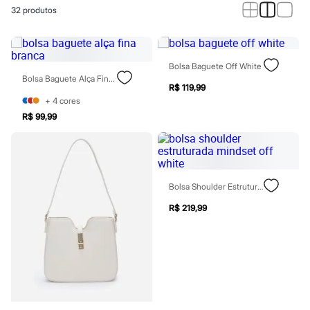
Calças
32
produtos
Casacos e Jaquetas
Jeans
Macacões
Saias
Shorts e Bermudas
Bolsa Baguete Off White
Vestidos
Bolsa Baguete Alça Fina Branca
Acessórios
R$ 119,99
Bolsas
+
4
cores
Bonés e Chapéus
R$ 99,99
Bijoux
Cintos
Óculos
Relógios
Calçados
Bolsa Shoulder Estruturada Mindset Off White
Botas
Chinelos
R$ 219,99
Rasteirinhas
Sandálias
Sapatilhas
Tênis
Marcas
City
Clock House
Mindset