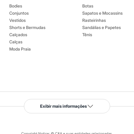
Bodies
Botas
Conjuntos
Sapatos e Mocassins
Vestidos
Rasteirinhas
Shorts e Bermudas
Sandálias e Papetes
Calçados
Tênis
Calças
Moda Praia
Serviços
Exibir mais informações
Tipos de serviços
o C&A
Clique e retire
Trocas e devoluções
ograma
Copyright Notice: © C&A e suas entidades relacionadas.