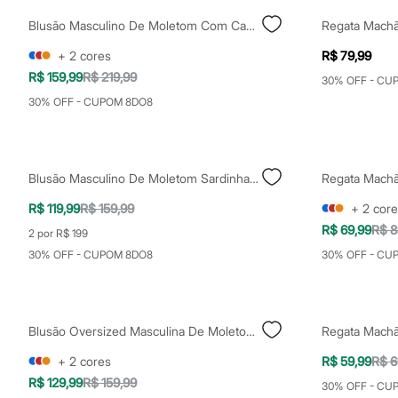
Yessica
Moda esportiva
Blusão Masculino De Moletom Com Capuz Preto
Acessórios
Blusas
+
2
cores
R$ 79,99
Calçados
R$ 159,99
R$ 219,99
30% OFF - CU
Leggings
Shorts e Bermudas
30% OFF - CUPOM 8DO8
Tops
Moda íntima
Calcinhas
Cintas e Modeladores
Blusão Masculino De Moletom Sardinhas Cropped Branco
Meias
Pijamas
R$ 119,99
R$ 159,99
+
2
core
Sutiãs e Tops
Moda praia
R$ 69,99
R$ 8
2 por R$ 199
Biquínis
30% OFF - CUPOM 8DO8
30% OFF - CU
Maiôs
Saídas de praia
Personagens
Plus size
Blusas e Camisetas
Blusão Oversized Masculina De Moletom Esportivo Marrom
Calças
Casacos e Jaquetas
+
2
cores
R$ 59,99
R$ 6
Jeans
R$ 129,99
R$ 159,99
30% OFF - CU
Moda esportiva