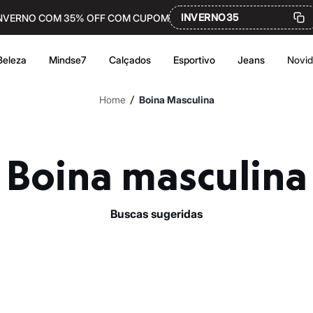
INVERNO35
NVERNO COM 35% OFF COM CUPOM
Beleza
Mindse7
Calçados
Esportivo
Jeans
Novi
/
Home
Boina Masculina
Boina masculina
buscas sugeridas