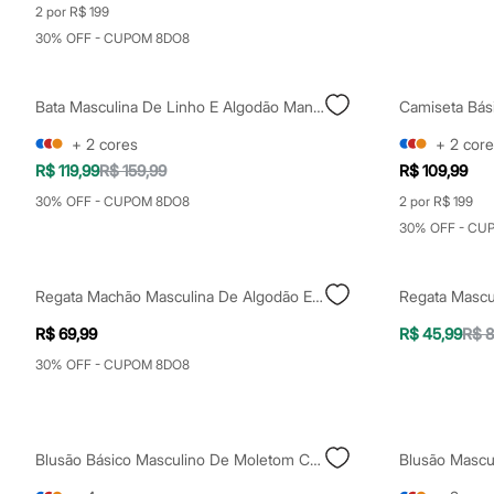
Shorts e Saias
2 por R$ 199
Vestidos
30% OFF - CUPOM 8DO8
Masculino
Em alta
Dia dos Pais
Bata Masculina De Linho E Algodão Manga Longa Bege
Inverno
Novidades
+
2
cores
+
2
core
Roupas
Bermudas
R$ 119,99
R$ 159,99
R$ 109,99
Camisas
30% OFF - CUPOM 8DO8
2 por R$ 199
Calças
Camisetas e Regatas
30% OFF - CU
Casacos e Jaquetas
Jeans
Polos
Regata Machão Masculina De Algodão Estampada Estonada Cinza
Acessórios
Bolsas e Mochilas
R$ 69,99
R$ 45,99
R$ 8
Chapéus e Bonés
Cintos
30% OFF - CUPOM 8DO8
Carteiras
Óculos
Relógios
Calçados
Blusão Básico Masculino De Moletom Com Capuz Marrom
Botas
Chinelos