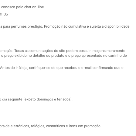
Atendimento
 conosco pelo chat on-line
01-05
Ajuda
Fale conosco
ara perfumes prestígio. Promoção não cumulativa e sujeita a disponibilidade
Nossas lojas
Nossas lojas plus size
Central de ética
 promoção. Todas as comunicações do site podem possuir imagens meramente
 o preço exibido no detalhe do produto e o preço apresentado no carrinho de
Eventos
Antes de ir à loja, certifique-se de que recebeu o e-mail confirmando que o
Especial Dia dos Pais
dia seguinte (exceto domingos e feriados).
a de eletrônicos, relógios, cosméticos e itens em promoção.