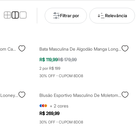
Filtrar por
Relevância
Blusão Masculino De Moletom Com Capuz Estampado Marrom
Bata Masculina De Algodão Manga Longa Texturizada Off White
R$ 119,99
R$ 179,99
2 por R$ 199
30% OFF - CUPOM 8DO8
Camiseta Masculina De Algodão Looney Tunes Cinza
Blusão Esportivo Masculino De Moletom Com Capuz Marrom
+
2
cores
R$ 269,99
30% OFF - CUPOM 8DO8