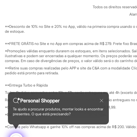
Política de privacidade
Sandálias
Todos os direitos reserva
Trabalhe conosco
Tênis
C&A Pay
Sobre o C&A P
Alam
Diversão
Sustentabilidade
Marcas
Solicite seu ca
Mapa do site
Baby Club
**Desconto de 10% no Site e 20% no App, válido na primeira compra usando o 
Governança
Investidores
Fifteen
de estoque.
Ouvidoria / Rel
Miss Fifteen
Sala de imprensa
Palomino
Educação fina
**FRETE GRÁTIS no Site e no App em compras acima de R$ 279. Frete fixo Brasi
Moda íntima
Privacidade
Sustentabilida
*Promoções válidas enquanto durarem os estoques, em itens selecionados. Sa
Configuração de cookies
Calcinhas
ilustrativas e podem ser encerradas a qualquer momento. Os preços poderão var
Cuecas
Minha privacidade
compras. Em caso de divergências de preços, o valor válido será o do carrinho 
Meias
**Retire suas compras realizadas pelo APP e site da C&A com a modalidade Clique
Pijamas
pedido está pronto para retirada.
Moda praia
Biquínis e Maiôs
**Entrega Turbo e Rápida
Blusas de proteção
Sungas
Turbo: Pedidos aprovados entre 10h e 17h, serão entregues em até 4h (exceto d
Personagens
Rápida: Pedidos com os pagamentos aprovados até as 10h, serão entregues no 
Personal Shopper
Bluey
*O valor do frete para o turbo é R$ 24,99 e para a rápida é R$ 14,99.
Disney
Te ajudo a procurar produtos, montar looks e encontrar
Formas de pagamento
Hello Kitty
presentes. O que está precisando?
*Essa condição ainda não estará disponível em todas as lojas.
Homem Aranha
Minecraft
*Compre pelo Whatsapp e ganhe 10% off nas compras acima de R$ 200. Válido p
Naruto
Patrulha Canina