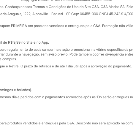
Formas de pagamento
dos. Conheça nossos Termos e Condições de Uso do Site C&A. C&A Modas SA. Fale
Todas as vantagens
ay
eda Araguaia, 1222, Alphaville - Barueri - SP Cep: 06455-000 CNPJ 45.242.914/00
Minha C&A
rtão
Cupons de desconto
cupom PRIMEIRA em produtos vendidos e entregues pela C&A. Promoção não válida p
Cartão presente
atórios
Sobre o cartão presente
nceira
l de R$ 9,99 no Site e no App.
de
iba o regulamento de cada campanha e ação promocional na vitrine específica da
iar durante a navegação, sem aviso prévio. Pode também ocorrer divergência entre
de compras.
 e Retire. O prazo de retirada é de até 1 dia útil após a aprovação do pagamento. 
omingos e feriados).
mesmo dia e pedidos com o pagamentos aprovados após as 10h serão entregues no 
Segurança e qualidade
ara produtos vendidos e entregues pela C&A. Desconto não será aplicado na compr