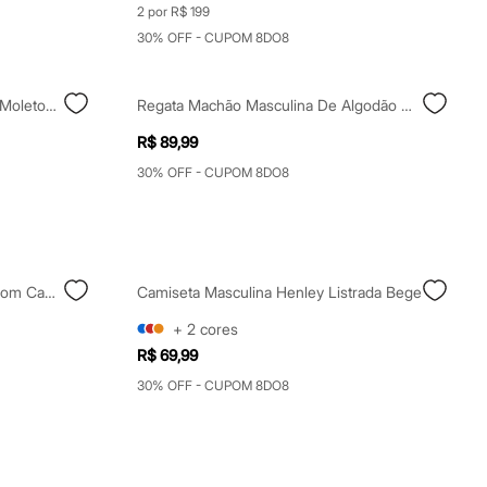
2 por R$ 199
30% OFF - CUPOM 8DO8
Blusão Oversized Masculino De Moletom Com Capuz Preto
Regata Machão Masculina De Algodão Oasis Preta
R$ 89,99
30% OFF - CUPOM 8DO8
Blusão Masculino De Moletom Com Capuz Marrom
Camiseta Masculina Henley Listrada Bege
+
2
cores
R$ 69,99
30% OFF - CUPOM 8DO8