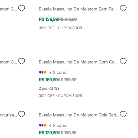
Blusão Básico Masculino De Moletom Com Capuz Preto
Blusão Masculino De Moletom Sem Felpa Com Capuz Preto
R$ 139,99
R$ 219,99
30% OFF - CUPOM 8DO8
Blusão Básico Masculino De Moletom Com Capuz Marrom
Blusão Masculino De Moletom Com Capuz Preto
+
2
cores
R$ 169,99
R$ 189,99
2 por R$ 199
30% OFF - CUPOM 8DO8
Blusa Masculina Manga Longa Texturizada Branca
Blusão Masculino De Moletom Gola Redonda Estampado Marrom
+
2
cores
R$ 129,99
R$ 159,99