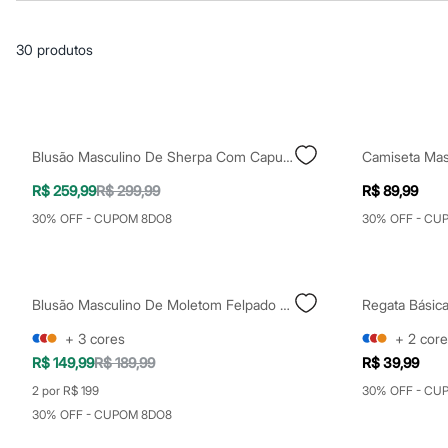
Casacos e Jaquetas
Jeans
Macacões
30
produtos
Saias
Shorts e Bermudas
Vestidos
Acessórios
Bolsas
Bonés e Chapéus
Blusão Masculino De Sherpa Com Capuz Bege
Bijoux
Cintos
R$ 259,99
R$ 299,99
R$ 89,99
Óculos
Relógios
30% OFF - CUPOM 8DO8
30% OFF - CU
Calçados
Botas
Chinelos
Rasteirinhas
Blusão Masculino De Moletom Felpado Com Gola Bordado Preto
Regata Básic
Sandálias
Sapatilhas
+
3
cores
+
2
core
Tênis
R$ 149,99
R$ 189,99
R$ 39,99
Marcas
City
2 por R$ 199
30% OFF - CU
Clock House
30% OFF - CUPOM 8DO8
Mindset
Sawary