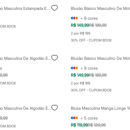
Regata Machão Masculina Estampada Estonada Marrom
+
8
cores
R$ 149,99
R$ 189,99
POM 8DO8
2 por R$ 199
30% OFF - CUPOM 8DO8
Regata Machão Masculina De Algodão Estampada Bege
s
+
8
cores
9,99
R$ 149,99
R$ 189,99
POM 8DO8
2 por R$ 199
30% OFF - CUPOM 8DO8
Regata Machão Masculina De Algodão Estampada Barco Cão Preta
9,99
+
5
cores
R$ 119,99
R$ 139,99
POM 8DO8