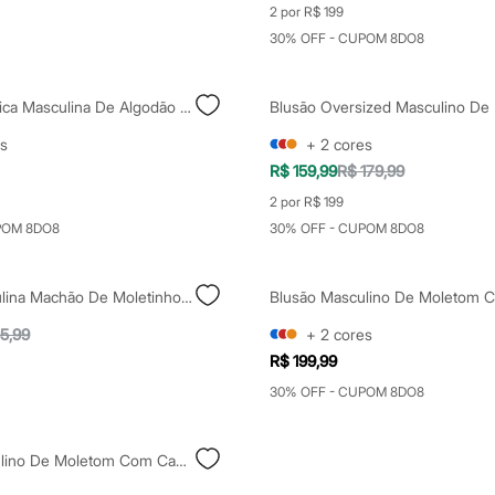
2 por R$ 199
30% OFF - CUPOM 8DO8
Camiseta Básica Masculina De Algodão Peruano Bold Gola V Branca
s
+
2
cores
R$ 159,99
R$ 179,99
2 por R$ 199
POM 8DO8
30% OFF - CUPOM 8DO8
Regata Masculina Machão De Moletinho Raglan Preta
5,99
+
2
cores
R$ 199,99
30% OFF - CUPOM 8DO8
Blusão Masculino De Moletom Com Capuz E Bordado Preto