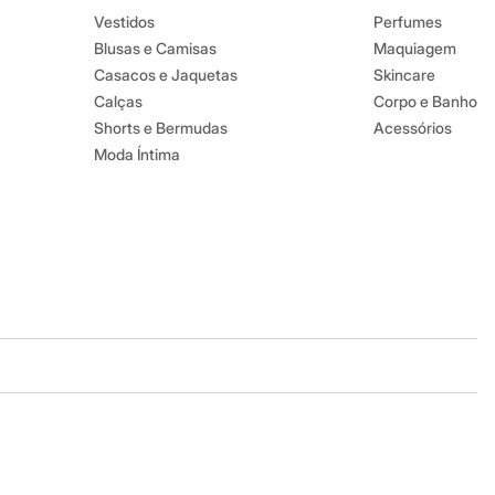
Vestidos
Perfumes
Blusas e Camisas
Maquiagem
Casacos e Jaquetas
Skincare
Calças
Corpo e Banho
Shorts e Bermudas
Acessórios
Moda Íntima
Baixe o app
Google store
Apple store