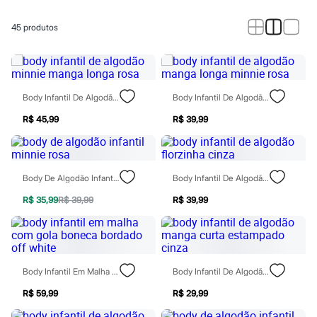
Calças
Casacos e Jaquetas
Jeans
45
produtos
Macacões
Saias
Shorts e Bermudas
Vestidos
Acessórios
Body Infantil De Algodão Minnie Manga Longa Rosa
Body Infantil De Algodão Manga Longa Minnie Rosa
Bolsas
Bonés e Chapéus
R$ 45,99
R$ 39,99
Bijoux
Cintos
Óculos
Relógios
Body De Algodão Infantil Minnie Rosa
Body Infantil De Algodão Florzinha Cinza
Calçados
Botas
R$ 35,99
R$ 39,99
R$ 39,99
Chinelos
Rasteirinhas
Sandálias
Sapatilhas
Tênis
Marcas
Body Infantil Em Malha Com Gola Boneca Bordado Off White
Body Infantil De Algodão Manga Curta Estampado Cinza
City
Clock House
R$ 59,99
R$ 29,99
Mindset