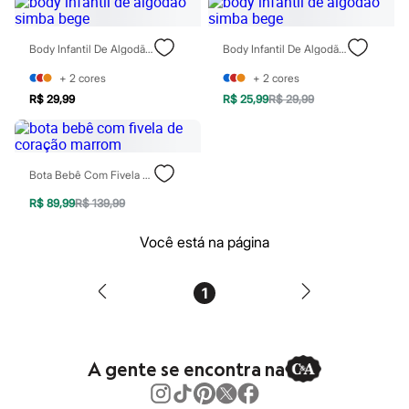
Patrulha Canina
Sonic
Stitch
Body Infantil De Algodão Simba Bege
Body Infantil De Algodão Simba Bege
Beleza
Kits
+
2
cores
+
2
cores
Perfumes árabes
R$ 29,99
R$ 25,99
R$ 29,99
Novidades
Cabelos
Condicionador
Escovas e Pentes
Bota Bebê Com Fivela De Coração Marrom
Finalizadores
Shampoo
R$ 89,99
R$ 139,99
Tratamento
Cuidados com o corpo
Você está na página
Hidratante
Protetor solar
Tratamento
Cuidados com o rosto
1
Esfoliante
Hidratante
Protetor solar
Tônicos
A gente se encontra na
Maquiagens
Base
Batom