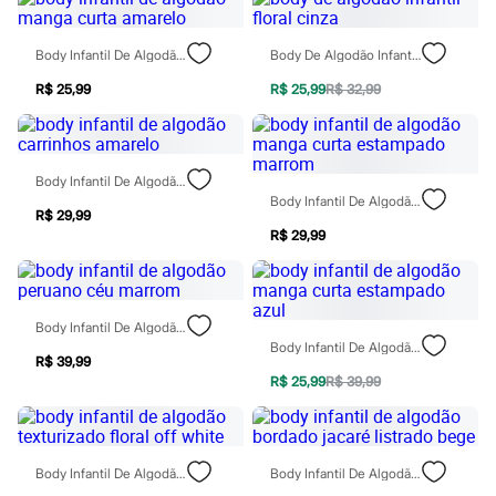
Sawary
Yessica
Moda esportiva
Body Infantil De Algodão Manga Curta Amarelo
Body De Algodão Infantil Floral Cinza
Acessórios
Blusas
R$ 25,99
R$ 25,99
R$ 32,99
Calçados
Leggings
Shorts e Bermudas
Tops
Body Infantil De Algodão Carrinhos Amarelo
Moda íntima
Body Infantil De Algodão Manga Curta Estampado Marrom
Calcinhas
R$ 29,99
Cintas e Modeladores
R$ 29,99
Meias
Pijamas
Sutiãs e Tops
Moda praia
Biquínis
Body Infantil De Algodão Peruano Céu Marrom
Maiôs
Body Infantil De Algodão Manga Curta Estampado Azul
Saídas de praia
R$ 39,99
Personagens
R$ 25,99
R$ 39,99
Plus size
Blusas e Camisetas
Calças
Casacos e Jaquetas
Body Infantil De Algodão Texturizado Floral Off White
Body Infantil De Algodão Bordado Jacaré Listrado Bege
Jeans