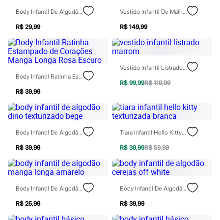
Chinelos
Body Infantil De Algodão Eu Amo A Mamãe Cinza
Vestido Infantil De Malha Manga Longa Floral Marrom
Sapatos
Sandálias e Papetes
R$ 29,99
R$ 149,99
Tênis
Moda esportiva
Acessórios
Bermudas
Camisetas
Vestido Infantil Listrado Marrom
Calças
Body Infantil Ratinha Estampado De Corações Manga Longa Rosa Escuro
Calçados
R$ 99,99
R$ 119,99
Regatas
R$ 39,99
Moda íntima
Cuecas
Meias
Pijamas
Body Infantil De Algodão Dino Texturizado Bege
Tiara Infantil Hello Kitty Texturizada Branca
Moda praia
Personagens
R$ 39,99
R$ 39,99
R$ 59,99
Plus size
Blusas e Camisetas
Calças
Camisas
Body Infantil De Algodão Manga Longa Amarelo
Body Infantil De Algodão Cerejas Off White
Casacos e Jaquetas
Jeans
R$ 25,99
R$ 39,99
Moda esportiva
Shorts e Bermudas