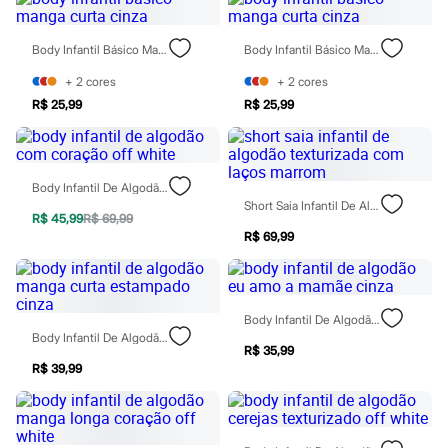
Todos os produtos
Infantil
Em alta
Body Infantil Básico Manga Curta Cinza
Body Infantil Básico Manga Curta Cinza
Arrumadinho para os meninos
Romântico para as meninas
+
2
cores
+
2
cores
Inverno
R$ 25,99
R$ 25,99
Novidades
Roupas menina
0 a 24 meses
1 a 5 anos
Body Infantil De Algodão Com Coração Off White
4 a 12 anos
Short Saia Infantil De Algodão Texturizada Com Laços Marrom
10 a 16 anos
R$ 45,99
R$ 69,99
Roupas menino
R$ 69,99
0 a 24 meses
1 a 5 anos
4 a 12 anos
10 a 16 anos
Acessórios
Body Infantil De Algodão Eu Amo A Mamãe Cinza
Recém-nascido
Body Infantil De Algodão Manga Curta Estampado Cinza
Bolsas e Mochilas
R$ 35,99
Chapéus
R$ 39,99
Calçados
Botas
Chinelos
Pantufas