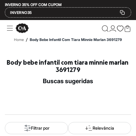
INVERNO 35% OFF COM CUPOM
INVERNO35
Ofertas
Compre por Departamento
Feminino
/
Home
Body Bebe Infantil Com Tiara Minnie Marlan 3691279
Masculino
Infantil
Calçados
Mindse7
Body bebe infantil com tiara minnie marlan 
Plus Size
3691279
Até 20% off
Até 40% off
buscas sugeridas
Até 60% off
A partir de 60% off
Feminino
Em alta
Inverno
Alfaiataria
Novidades
Roupas
Blusas e Camisetas
Filtrar por
Relevância
Básicos