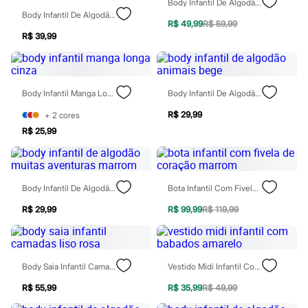
Body Infantil De Algodão Cerejas Texturizado Off White
Rasteirinhas
Body Infantil De Algodão Manga Longa Coração Off White
Sandálias
R$ 49,99
R$ 59,99
Tênis
R$ 39,99
Diversão
Marcas
Baby Club
Fifteen
Body Infantil Manga Longa Cinza
Body Infantil De Algodão Animais Bege
Miss Fifteen
Palomino
R$ 29,99
+
2
cores
Moda íntima
Calcinhas
R$ 25,99
Cuecas
Meias
Pijamas
Moda praia
Body Infantil De Algodão Muitas Aventuras Marrom
Bota Infantil Com Fivela De Coração Marrom
Biquínis e Maiôs
Blusas de proteção
R$ 29,99
R$ 99,99
R$ 119,99
Sungas
Personagens
Bluey
Disney
Body Saia Infantil Camadas Liso Rosa
Vestido Midi Infantil Com Babados Amarelo
Hello Kitty
Homem Aranha
R$ 55,99
R$ 35,99
R$ 49,99
Minecraft
Naruto