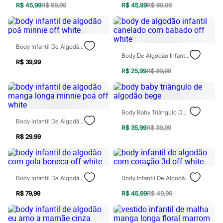
Moda esportiva
R$ 45,99
R$ 59,99
R$ 45,99
R$ 69,99
Shorts e Saias
Vestidos
Masculino
Em alta
Body Infantil De Algodão Poá Minnie Off White
Dia dos Pais
Body De Algodão Infantil Canelado Com Babado Off White
Inverno
R$ 39,99
Novidades
R$ 25,99
R$ 39,99
Roupas
Bermudas
Camisas
Calças
Camisetas e Regatas
Body Baby Triângulo De Algodão Bege
Casacos e Jaquetas
Body Infantil De Algodão Manga Longa Minnie Poá Off White
Jeans
R$ 35,99
R$ 39,99
Polos
R$ 29,99
Acessórios
Bolsas e Mochilas
Chapéus e Bonés
Cintos
Body Infantil De Algodão Com Gola Boneca Off White
Body Infantil De Algodão Com Coração 3d Off White
Carteiras
Óculos
R$ 79,99
R$ 45,99
R$ 49,99
Relógios
Calçados
Botas