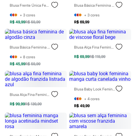
Patrulha Canina
Blusa Frente Única Feminina Decote V Cinza
Blusa Básica Feminina Decote V Manga Curta Azul
Sonic
Stitch
+
3
cores
+
3
cores
Beleza
R$ 49,99
R$ 59,99
R$ 69,99
Kits
Perfumes árabes
Novidades
Cabelos
Blusa Básica Feminina De Algodão Cinza
Blusa Alça Fina Feminina De Viscose Floral Bege
Condicionador
Escovas e Pentes
R$ 69,99
R$ 119,99
+
8
cores
Finalizadores
Shampoo
R$ 45,99
R$ 59,99
Tratamento
Cuidados com o corpo
Hidratante
Protetor solar
Blusa Baby Look Feminina Manga Curta Canelada Vinho
Tratamento
Blusa Alça Fina Feminina De Algodão Franzida Listrada Azul
Cuidados com o rosto
+
4
cores
Esfoliante
R$ 99,99
R$ 139,99
R$ 49,99
Hidratante
Protetor solar
Tônicos
Maquiagens
Base
Batom