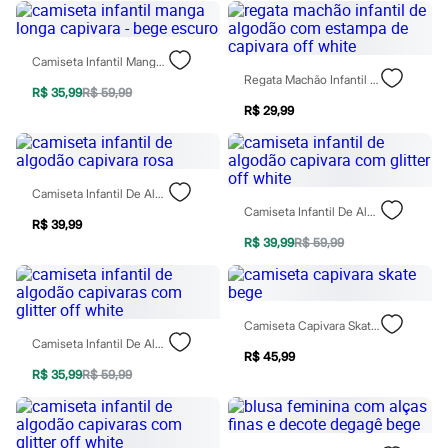
Sawary
Yessica
Moda esportiva
Acessórios
Camiseta Infantil Manga Longa Capivara - Bege Escuro
Blusas
Regata Machão Infantil De Algodão Com Estampa De Capivara Off White
Calçados
R$ 35,99
R$ 59,99
Leggings
R$ 29,99
Shorts e Bermudas
Tops
Moda íntima
Calcinhas
Camiseta Infantil De Algodão Capivara Rosa
Cintas e Modeladores
Camiseta Infantil De Algodão Capivara Com Glitter Off White
Meias
R$ 39,99
Pijamas
R$ 39,99
R$ 59,99
Sutiãs e Tops
Moda praia
Biquínis
Maiôs
Camiseta Capivara Skate Bege
Saídas de praia
Camiseta Infantil De Algodão Capivaras Com Glitter Off White
Personagens
R$ 45,99
Plus size
R$ 35,99
R$ 59,99
Blusas e Camisetas
Calças
Casacos e Jaquetas
Jeans