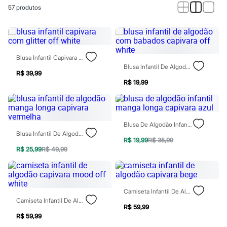
Calças
57
produtos
Casacos e Jaquetas
Jeans
Macacões
Saias
Shorts e Bermudas
Vestidos
Blusa Infantil Capivara Com Glitter Off White
Acessórios
Blusa Infantil De Algodão Com Babados Capivara Off White
Bolsas
R$ 39,99
Bonés e Chapéus
R$ 19,99
Bijoux
Cintos
Óculos
Relógios
Blusa De Algodão Infantil Manga Longa Capivara Azul
Calçados
Blusa Infantil De Algodão Manga Longa Capivara Vermelha
Botas
R$ 19,99
R$ 35,99
Chinelos
R$ 25,99
R$ 49,99
Rasteirinhas
Sandálias
Sapatilhas
Tênis
Camiseta Infantil De Algodão Capivara Bege
Marcas
Camiseta Infantil De Algodão Capivara Mood Off White
City
R$ 59,99
Clock House
R$ 59,99
Mindset