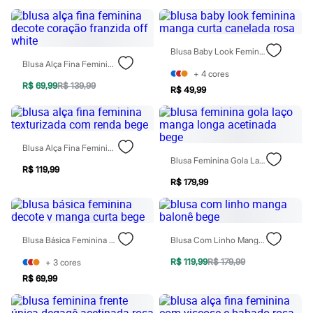
Todos os produtos
Infantil
Em alta
Arrumadinho para os meninos
Blusa Baby Look Feminina Manga Curta Canelada Rosa
Romântico para as meninas
Blusa Alça Fina Feminina Decote Coração Franzida Off White
Inverno
+
4
cores
Novidades
R$ 69,99
R$ 139,99
R$ 49,99
Roupas menina
0 a 24 meses
1 a 5 anos
4 a 12 anos
10 a 16 anos
Blusa Alça Fina Feminina Texturizada Com Renda Bege
Roupas menino
Blusa Feminina Gola Laço Manga Longa Acetinada Bege
0 a 24 meses
R$ 119,99
1 a 5 anos
R$ 179,99
4 a 12 anos
10 a 16 anos
Acessórios
Recém-nascido
Blusa Básica Feminina Decote V Manga Curta Bege
Blusa Com Linho Manga Balonê Bege
Bolsas e Mochilas
Chapéus
R$ 119,99
R$ 179,99
+
3
cores
Calçados
R$ 69,99
Botas
Chinelos
Pantufas