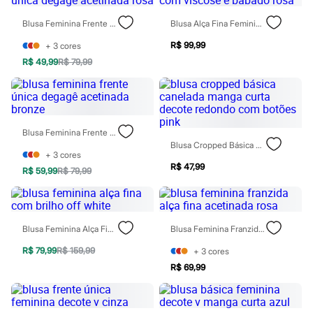
Rasteirinhas
Sandálias
Blusa Feminina Frente Única Degagê Acetinada Rosa
Blusa Alça Fina Feminina Com Viscose E Babado Rosa
Tênis
Diversão
R$ 99,99
+
3
cores
Marcas
R$ 49,99
R$ 79,99
Baby Club
Fifteen
Miss Fifteen
Palomino
Moda íntima
Blusa Feminina Frente Única Degagê Acetinada Bronze
Calcinhas
Blusa Cropped Básica Canelada Manga Curta Decote Redondo Com Botões Pink
Cuecas
+
3
cores
Meias
R$ 47,99
Pijamas
R$ 59,99
R$ 79,99
Moda praia
Biquínis e Maiôs
Blusas de proteção
Sungas
Blusa Feminina Alça Fina Com Brilho Off White
Blusa Feminina Franzida Alça Fina Acetinada Rosa
Personagens
Bluey
R$ 79,99
R$ 159,99
+
3
cores
Disney
R$ 69,99
Hello Kitty
Homem Aranha
Minecraft
Naruto