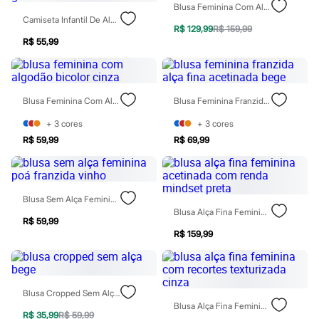
Moda esportiva
Blusa Feminina Com Alças Finas E Decote Degagê Bege
Shorts e Saias
Camiseta Infantil De Algodão Capivaras Com Glitter Off White
Vestidos
R$ 129,99
R$ 159,99
Masculino
R$ 55,99
Em alta
Dia dos Pais
Inverno
Novidades
Blusa Feminina Com Algodão Bicolor Cinza
Blusa Feminina Franzida Alça Fina Acetinada Bege
Roupas
Bermudas
+
3
cores
+
3
cores
Camisas
R$ 59,99
R$ 69,99
Calças
Camisetas e Regatas
Casacos e Jaquetas
Jeans
Polos
Blusa Sem Alça Feminina Poá Franzida Vinho
Acessórios
Blusa Alça Fina Feminina Acetinada Com Renda Mindset Preta
Bolsas e Mochilas
R$ 59,99
Chapéus e Bonés
R$ 159,99
Cintos
Carteiras
Óculos
Relógios
Blusa Cropped Sem Alça Bege
Calçados
Blusa Alça Fina Feminina Com Recortes Texturizada Cinza
Botas
R$ 35,99
R$ 59,99