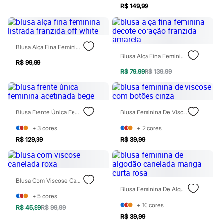
Chinelos
R$ 149,99
Sapatos
Sandálias e Papetes
Tênis
Moda esportiva
Blusa Alça Fina Feminina Listrada Franzida Off White
Acessórios
Blusa Alça Fina Feminina Decote Coração Franzida Amarela
Bermudas
R$ 99,99
Camisetas
R$ 79,99
R$ 139,99
Calças
Calçados
Regatas
Moda íntima
Cuecas
Blusa Frente Única Feminina Acetinada Bege
Blusa Feminina De Viscose Com Botões Cinza
Meias
Pijamas
+
3
cores
+
2
cores
Moda praia
R$ 129,99
R$ 39,99
Personagens
Plus size
Blusas e Camisetas
Calças
Blusa Com Viscose Canelada Roxa
Camisas
Blusa Feminina De Algodão Canelada Manga Curta Rosa
Casacos e Jaquetas
+
5
cores
Jeans
+
10
cores
Moda esportiva
R$ 45,99
R$ 99,99
Shorts e Bermudas
R$ 39,99