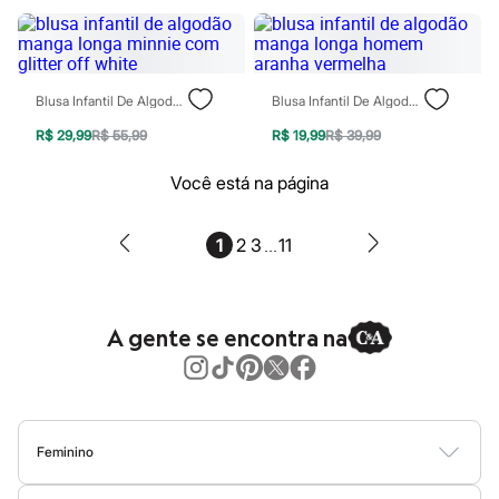
Blush
Corretivo
Gloss
Pó facial
Sombras
Blusa Infantil De Algodão Manga Longa Minnie Com Glitter Off White
Blusa Infantil De Algodão Manga Longa Homem Aranha Vermelha
Al Wataniah
R$ 29,99
R$ 55,99
R$ 19,99
R$ 39,99
Banderas
Beleza C&A
Boca Rosa
Você está na página
Bruna Tavares
Carolina Herrera
Ciclo
...
1
2
3
11
Fran by Franciny Ehlke
Jean Paul Gaultier
Lancôme
Mari Maria
A gente se encontra na
Mascavo
Niina Secrets
Océane
Payot
Rabanne
Real Techniques
Feminino
Vizzela
Vult
Blusas
Calças
Vestidos
Saias
Casacos
Moda Praia
Moda Íntima