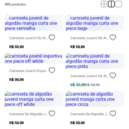
Calças
485
produtos
Casacos e Jaquetas
Jeans
Macacões
Saias
Shorts e Bermudas
Vestidos
Acessórios
Camiseta Juvenil De Algodão Manga Curta One Piece Vermelha
Camiseta Juvenil De Algodão Manga Curta One Piece Bege
Bolsas
Bonés e Chapéus
R$ 55,99
R$ 59,99
Bijoux
Cintos
Óculos
Relógios
Camiseta Juvenil Esportiva One Piece Off White
Calçados
Camiseta Juvenil De Algodão Manga Curta One Piece Preta
Botas
R$ 99,99
Chinelos
R$ 45,99
R$ 49,99
Rasteirinhas
Sandálias
Sapatilhas
Tênis
Marcas
Camiseta De Algodão Juvenil Manga Curta One Piece Off White
Camiseta De Algodão Juvenil Manga Curta One Piece Cinza
City
Clock House
R$ 59,99
R$ 59,99
Mindset