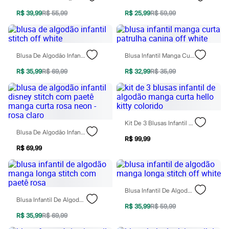
Todos os produtos
R$ 39,99
R$ 55,99
R$ 25,99
R$ 59,99
Infantil
Em alta
Arrumadinho para os meninos
Romântico para as meninas
Inverno
Blusa De Algodão Infantil Stitch Off White
Blusa Infantil Manga Curta Patrulha Canina Off White
Novidades
Roupas menina
R$ 35,99
R$ 69,99
R$ 32,99
R$ 35,99
0 a 24 meses
1 a 5 anos
4 a 12 anos
10 a 16 anos
Roupas menino
Kit De 3 Blusas Infantil De Algodão Manga Curta Hello Kitty Colorido
0 a 24 meses
Blusa De Algodão Infantil Disney Stitch Com Paetê Manga Curta Rosa Neon - Rosa Claro
1 a 5 anos
R$ 99,99
4 a 12 anos
R$ 69,99
10 a 16 anos
Acessórios
Recém-nascido
Bolsas e Mochilas
Chapéus
Blusa Infantil De Algodão Manga Longa Stitch Off White
Calçados
Blusa Infantil De Algodão Manga Longa Stitch Com Paetê Rosa
R$ 35,99
R$ 59,99
Botas
R$ 35,99
R$ 69,99
Chinelos
Pantufas