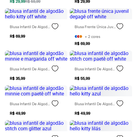
Moda esportiva
R$ 29,99
R$ 59,99
R$ 29,99
Shorts e Saias
Vestidos
Masculino
Em alta
Blusa Infantil De Algodão Hello Kitty Off White
Blusa Frente Única Juvenil Degagê Off White
Dia dos Pais
Inverno
R$ 69,99
+
2
cores
Novidades
R$ 69,99
Roupas
Bermudas
Camisas
Calças
Camisetas e Regatas
Blusa Infantil De Algodão Minnie E Margarida Off White
Blusa Infantil De Algodão Stitch Com Paetê Off White
Casacos e Jaquetas
Jeans
R$ 35,99
R$ 55,99
Polos
Acessórios
Bolsas e Mochilas
Chapéus e Bonés
Blusa Infantil De Algodão Minnie Com Paetê Off White
Blusa Infantil De Algodão Hello Kitty Azul
Cintos
Carteiras
R$ 49,99
R$ 49,99
Óculos
Relógios
Calçados
Botas