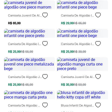
Sawary
Yessica
Moda esportiva
Acessórios
Camiseta Juvenil De Algodão One Piece Marrom
Camiseta De Algodão Infantil One Piece Bege
Blusas
Calçados
R$ 65,99
R$ 29,99
R$ 65,99
Leggings
Shorts e Bermudas
Tops
Moda íntima
Camiseta De Algodão Infantil One Piece Preto
Camiseta De Algodão Infantil One Piece Bege
Calcinhas
Cintas e Modeladores
R$ 25,99
R$ 55,99
R$ 25,99
R$ 39,99
Meias
Pijamas
Sutiãs e Tops
Moda praia
Biquínis
Camiseta De Algodão Juvenil One Piece Metalizada Bege
Camiseta Juvenil De Algodão Manga Curta One Piece Preto
Maiôs
Saídas de praia
R$ 25,99
R$ 65,99
R$ 35,99
R$ 59,99
Personagens
Plus size
Blusas e Camisetas
Calças
Casacos e Jaquetas
Camiseta De Algodão One Piece Manga Curta Preta
Blusa Infantil De Algodão Hello Kitty Copa Off White
Jeans