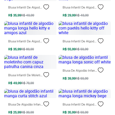
Patrulha Canina
Blusa Infantil De Algodão Manga Skye Patrulha Canina Bege
Blusa Infantil De Algodão Manga Longa Minnie Off White
Sonic
Stitch
R$ 35,99
R$ 49,99
R$ 29,99
R$ 49,99
Beleza
Kits
Perfumes árabes
Novidades
Cabelos
Condicionador
Blusa Infantil De Algodão Manga Longa Hello Kitty E Amigos Azul
Blusa Infantil De Algodão Com Paetês Hello Kitty Off White
Escovas e Pentes
R$ 35,99
R$ 69,99
R$ 55,99
R$ 59,99
Finalizadores
Shampoo
Tratamento
Cuidados com o corpo
Hidratante
Blusa De Algodão Infantil Manga Longa Sonic Off White
Protetor solar
Blusa Infantil De Moletinho Com Capuz Patrulha Canina Cinza
Tratamento
R$ 39,99
R$ 59,99
Cuidados com o rosto
R$ 49,99
R$ 79,99
Esfoliante
Hidratante
Protetor solar
Tônicos
Blusa De Algodão Infantil Manga Curta Stitch Azul
Blusa Infantil De Algodão Manga Longa Mickey Bege
Maquiagens
Base
R$ 25,99
R$ 39,99
R$ 35,99
R$ 59,99
Batom