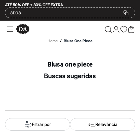
ATÉ 50% OFF + 30% OFF EXTRA
8DO8
Ofertas
Compre por Departamento
Feminino
/
Home
Blusa One Piece
Masculino
Infantil
Calçados
Mindse7
Blusa one piece
Plus Size
Até 20% off
buscas sugeridas
Até 40% off
Até 60% off
A partir de 60% off
Feminino
Em alta
Inverno
Alfaiataria
Novidades
Roupas
Filtrar por
Relevância
Blusas e Camisetas
Básicos