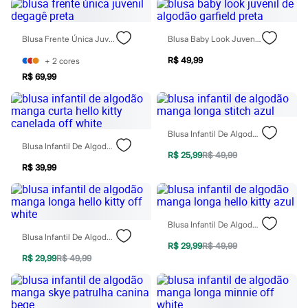
Rasteirinhas
Sandálias
Tênis
Blusa Frente Única Juvenil Degagê Preta
Blusa Baby Look Juvenil De Algodão Garfield Preta
Diversão
Marcas
R$ 49,99
+
2
cores
Baby Club
R$ 69,99
Fifteen
Miss Fifteen
Palomino
Moda íntima
Calcinhas
Blusa Infantil De Algodão Manga Longa Stitch Azul
Cuecas
Blusa Infantil De Algodão Manga Curta Hello Kitty Canelada Off White
R$ 25,99
R$ 49,99
Meias
R$ 39,99
Pijamas
Moda praia
Biquínis e Maiôs
Blusas de proteção
Sungas
Blusa Infantil De Algodão Manga Longa Hello Kitty Azul
Personagens
Blusa Infantil De Algodão Manga Longa Hello Kitty Off White
Bluey
R$ 29,99
R$ 49,99
Disney
R$ 29,99
R$ 49,99
Hello Kitty
Homem Aranha
Minecraft
Naruto