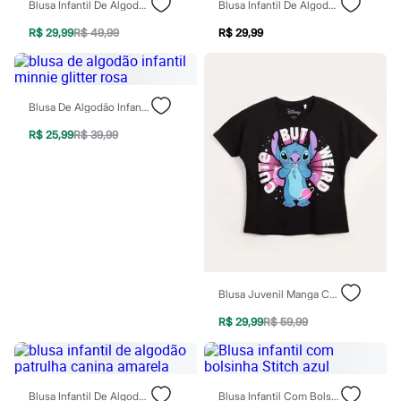
Blusa Infantil De Algodão Stitch Com Glitter Azul
Blusa Infantil De Algodão Hello Kitty Lilás
Chinelos
Sapatos
R$ 29,99
R$ 49,99
R$ 29,99
Sandálias e Papetes
Tênis
Moda esportiva
Acessórios
Bermudas
Blusa De Algodão Infantil Minnie Glitter Rosa
Camisetas
Calças
R$ 25,99
R$ 39,99
Calçados
Regatas
Moda íntima
Cuecas
Meias
Pijamas
Moda praia
Personagens
Plus size
Blusa Juvenil Manga Curta Stitch Preto
Blusas e Camisetas
Calças
R$ 29,99
R$ 59,99
Camisas
Casacos e Jaquetas
Jeans
Moda esportiva
Shorts e Bermudas
Blusa Infantil De Algodão Patrulha Canina Amarela
Blusa Infantil Com Bolsinha Stitch Azul