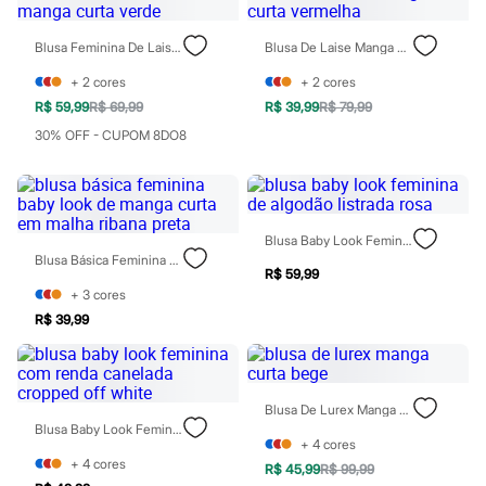
Rasteirinhas
Sandálias
Blusa Feminina De Laise Manga Curta Verde
Blusa De Laise Manga Curta Vermelha
Tênis
Diversão
+
2
cores
+
2
cores
Marcas
R$ 59,99
R$ 69,99
R$ 39,99
R$ 79,99
Baby Club
Fifteen
30% OFF - CUPOM 8DO8
Miss Fifteen
Palomino
Moda íntima
Calcinhas
Cuecas
Blusa Baby Look Feminina De Algodão Listrada Rosa
Meias
Blusa Básica Feminina Baby Look De Manga Curta Em Malha Ribana Preta
Pijamas
R$ 59,99
Moda praia
+
3
cores
Biquínis e Maiôs
R$ 39,99
Blusas de proteção
Sungas
Personagens
Bluey
Disney
Blusa De Lurex Manga Curta Bege
Hello Kitty
Blusa Baby Look Feminina Com Renda Canelada Cropped Off White
Homem Aranha
+
4
cores
Minecraft
+
4
cores
R$ 45,99
R$ 99,99
Naruto