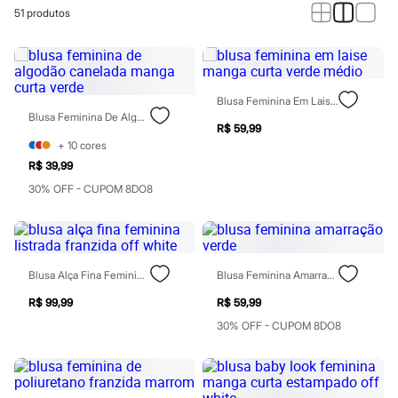
Calças
51
produtos
Casacos e Jaquetas
Jeans
Macacões
Saias
Shorts e Bermudas
Vestidos
Blusa Feminina Em Laise Manga Curta Verde Médio
Acessórios
Blusa Feminina De Algodão Canelada Manga Curta Verde
Bolsas
R$ 59,99
Bonés e Chapéus
+
10
cores
Bijoux
R$ 39,99
Cintos
30% OFF - CUPOM 8DO8
Óculos
Relógios
Calçados
Botas
Chinelos
Rasteirinhas
Blusa Alça Fina Feminina Listrada Franzida Off White
Blusa Feminina Amarração Verde
Sandálias
R$ 99,99
R$ 59,99
Sapatilhas
Tênis
30% OFF - CUPOM 8DO8
Marcas
City
Clock House
Mindset