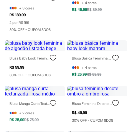
Perfumes
+
4
cores
Perfumes femininos
+
3
cores
R$ 45,99
R$ 89,99
Perfumes infantis
R$ 139,99
Perfumes masculinos
Todos os produtos
2 por R$ 199
Mindse7
30% OFF - CUPOM 8DO8
Novidades
Blusas
Calças
Casacos e Jaquetas
Jeans
Saias
Blusa Baby Look Feminina De Algodão Listrada Bege
Blusa Básica Feminina Baby Look Marrom
Shorts e Bermudas
R$ 59,99
+
4
cores
T-shirt
Vestidos
R$ 25,99
R$ 59,99
30% OFF - CUPOM 8DO8
Acessórios
Alfaiataria
Calçados
Guarda-roupa
Moda esportiva
Blusa Manga Curta Texturizada - Rosa Médio
Blusa Feminina Decote Ombro A Ombro Rosa
Plus size
Special Basics
R$ 49,99
+
2
cores
Calçados
R$ 25,99
R$ 75,99
30% OFF - CUPOM 8DO8
Novidades
Feminino