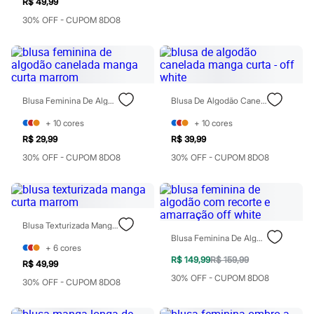
R$ 49,99
Patrulha Canina
30% OFF - CUPOM 8DO8
Sonic
Stitch
Beleza
Kits
Perfumes árabes
Novidades
Cabelos
Blusa Feminina De Algodão Canelada Manga Curta Marrom
Blusa De Algodão Canelada Manga Curta - Off White
Condicionador
Escovas e Pentes
+
10
cores
+
10
cores
Finalizadores
R$ 29,99
R$ 39,99
Shampoo
30% OFF - CUPOM 8DO8
30% OFF - CUPOM 8DO8
Tratamento
Cuidados com o corpo
Hidratante
Protetor solar
Tratamento
Cuidados com o rosto
Blusa Texturizada Manga Curta Marrom
Esfoliante
Blusa Feminina De Algodão Com Recorte E Amarração Off White
+
6
cores
Hidratante
R$ 149,99
R$ 159,99
Protetor solar
R$ 49,99
Tônicos
30% OFF - CUPOM 8DO8
30% OFF - CUPOM 8DO8
Maquiagens
Base
Batom