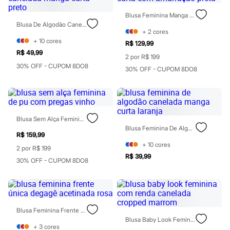
Chinelos
Sapatos
Blusa Feminina Manga Curta Com Amarração Preta
Sandálias e Papetes
Blusa De Algodão Canelada Manga Curta - Preto
Tênis
+
2
cores
Moda esportiva
+
10
cores
R$ 129,99
Acessórios
R$ 49,99
2 por R$ 199
Bermudas
30% OFF - CUPOM 8DO8
Camisetas
30% OFF - CUPOM 8DO8
Calças
Calçados
Regatas
Moda íntima
Cuecas
Blusa Sem Alça Feminina De Pu Com Pregas Vinho
Meias
Blusa Feminina De Algodão Canelada Manga Curta Laranja
Pijamas
R$ 159,99
Moda praia
+
10
cores
2 por R$ 199
Personagens
R$ 39,99
Plus size
30% OFF - CUPOM 8DO8
Blusas e Camisetas
Calças
Camisas
Casacos e Jaquetas
Jeans
Blusa Feminina Frente Única Degagê Acetinada Rosa
Moda esportiva
Blusa Baby Look Feminina Com Renda Canelada Cropped Marrom
Shorts e Bermudas
+
3
cores