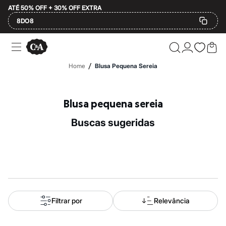
ATÉ 50% OFF + 30% OFF EXTRA
8DO8
Ofertas
Compre por Departamento
Feminino
/
Home
Blusa Pequena Sereia
Masculino
Infantil
Calçados
Mindse7
Blusa pequena sereia
Plus Size
Até 20% off
buscas sugeridas
Até 40% off
Até 60% off
A partir de 60% off
Feminino
Em alta
Inverno
Alfaiataria
Novidades
Roupas
Filtrar por
Relevância
Blusas e Camisetas
Básicos