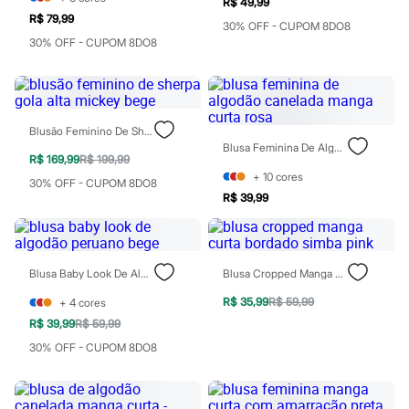
R$ 49,99
Moda esportiva
R$ 79,99
Shorts e Saias
30% OFF - CUPOM 8DO8
Vestidos
30% OFF - CUPOM 8DO8
Masculino
Em alta
Dia dos Pais
Inverno
Novidades
Blusão Feminino De Sherpa Gola Alta Mickey Bege
Roupas
Blusa Feminina De Algodão Canelada Manga Curta Rosa
Bermudas
R$ 169,99
R$ 199,99
Camisas
+
10
cores
30% OFF - CUPOM 8DO8
Calças
R$ 39,99
Camisetas e Regatas
Casacos e Jaquetas
Jeans
Polos
Acessórios
Blusa Baby Look De Algodão Peruano Bege
Blusa Cropped Manga Curta Bordado Simba Pink
Bolsas e Mochilas
Chapéus e Bonés
R$ 35,99
R$ 59,99
+
4
cores
Cintos
R$ 39,99
R$ 59,99
Carteiras
30% OFF - CUPOM 8DO8
Óculos
Relógios
Calçados
Botas