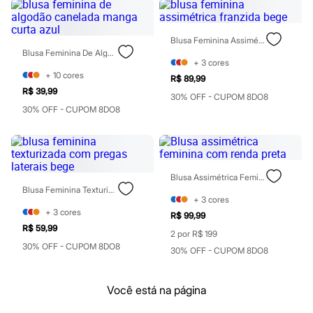
Botas
Chinelos
Pantufas
Rasteirinhas
Blusa Feminina Assimétrica Franzida Bege
Sandálias
Blusa Feminina De Algodão Canelada Manga Curta Azul
+
3
cores
Sapatilhas
+
10
cores
Sapatos
R$ 89,99
Scarpin
R$ 39,99
30% OFF - CUPOM 8DO8
Tamancos
30% OFF - CUPOM 8DO8
Tênis
Masculino
Chinelos
Sandálias
Sapatênis
Sapatos
Blusa Assimétrica Feminina Com Renda Preta
Tênis
Blusa Feminina Texturizada Com Pregas Laterais Bege
+
3
cores
Menina
+
3
cores
Babuche
R$ 99,99
Botas
R$ 59,99
2 por R$ 199
Chinelos
30% OFF - CUPOM 8DO8
30% OFF - CUPOM 8DO8
Pantufas
Sandálias
Sapatilhas
Você está na página
Tênis
Menino