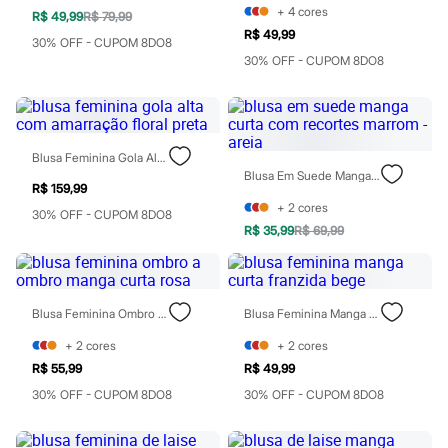
Todos os produtos
+
4
cores
R$ 49,99
R$ 79,99
Infantil
R$ 49,99
30% OFF - CUPOM 8DO8
Em alta
30% OFF - CUPOM 8DO8
Arrumadinho para os meninos
Romântico para as meninas
Inverno
Novidades
Roupas menina
0 a 24 meses
Blusa Feminina Gola Alta Com Amarração Floral Preta
1 a 5 anos
Blusa Em Suede Manga Curta Com Recortes Marrom - Areia
4 a 12 anos
R$ 159,99
10 a 16 anos
+
2
cores
30% OFF - CUPOM 8DO8
Roupas menino
R$ 35,99
R$ 69,99
0 a 24 meses
1 a 5 anos
4 a 12 anos
10 a 16 anos
Blusa Feminina Ombro A Ombro Manga Curta Rosa
Blusa Feminina Manga Curta Franzida Bege
Acessórios
Recém-nascido
+
2
cores
+
2
cores
Bolsas e Mochilas
Chapéus
R$ 55,99
R$ 49,99
Calçados
30% OFF - CUPOM 8DO8
30% OFF - CUPOM 8DO8
Botas
Chinelos
Pantufas