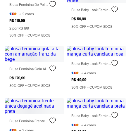
Sawary
Blusa Feminina De Poliuretano Franzida Marrom
Yessica
Blusa Baby Look Feminina Manga Curta Estampado Off White
Moda esportiva
+
2
cores
Acessórios
R$ 59,99
R$ 119,99
Blusas
30% OFF - CUPOM 8DO8
Calçados
2 por R$ 199
Leggings
30% OFF - CUPOM 8DO8
Shorts e Bermudas
Tops
Moda íntima
Calcinhas
Cintas e Modeladores
Blusa Baby Look Feminina Manga Curta Canelada Rosa
Meias
Blusa Feminina Gola Alta Com Amarração Franzida Bege
Pijamas
+
4
cores
Sutiãs e Tops
R$ 179,99
Moda praia
R$ 49,99
Biquínis
30% OFF - CUPOM 8DO8
30% OFF - CUPOM 8DO8
Maiôs
Saídas de praia
Personagens
Plus size
Blusas e Camisetas
Blusa Baby Look Feminina Manga Curta Canelada Preta
Calças
Blusa Feminina Frente Única Degagê Acetinada Preta
Casacos e Jaquetas
+
4
cores
Jeans
+
3
cores