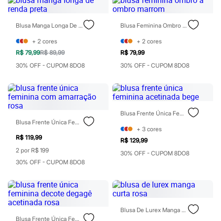
Blush
Corretivo
Gloss
Blusa Manga Longa De Renda Preta
Blusa Feminina Ombro A Ombro Marrom
Pó facial
+
2
cores
+
2
cores
Sombras
Al Wataniah
R$ 79,99
R$ 89,99
R$ 79,99
Banderas
30% OFF - CUPOM 8DO8
30% OFF - CUPOM 8DO8
Beleza C&A
Boca Rosa
Bruna Tavares
Carolina Herrera
Ciclo
Blusa Frente Única Feminina Acetinada Bege
Fran by Franciny Ehlke
Blusa Frente Única Feminina Com Amarração Rosa
Jean Paul Gaultier
+
3
cores
Lancôme
R$ 119,99
Mari Maria
R$ 129,99
Mascavo
2 por R$ 199
30% OFF - CUPOM 8DO8
Niina Secrets
30% OFF - CUPOM 8DO8
Océane
Payot
Rabanne
Real Techniques
Vizzela
Blusa De Lurex Manga Curta Rosa
Vult
Blusa Frente Única Feminina Decote Degagê Acetinada Rosa