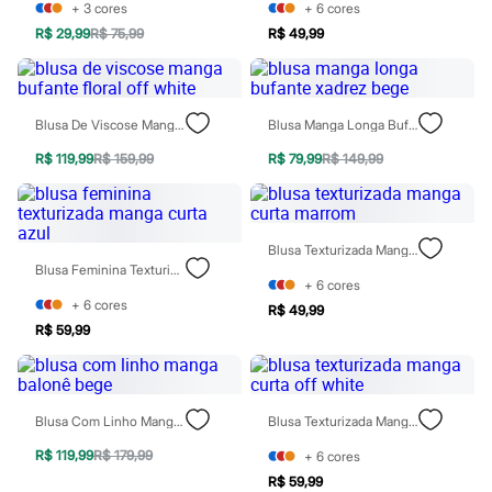
+
3
cores
+
6
cores
Patrulha Canina
Sonic
R$ 29,99
R$ 75,99
R$ 49,99
Stitch
Beleza
Kits
Perfumes árabes
Blusa De Viscose Manga Bufante Floral Off White
Blusa Manga Longa Bufante Xadrez Bege
Novidades
Cabelos
R$ 119,99
R$ 159,99
R$ 79,99
R$ 149,99
Condicionador
Escovas e Pentes
Finalizadores
Shampoo
Blusa Texturizada Manga Curta Marrom
Tratamento
Blusa Feminina Texturizada Manga Curta Azul
Cuidados com o corpo
+
6
cores
Hidratante
+
6
cores
Protetor solar
R$ 49,99
Tratamento
R$ 59,99
Cuidados com o rosto
Esfoliante
Hidratante
Protetor solar
Blusa Com Linho Manga Balonê Bege
Blusa Texturizada Manga Curta Off White
Tônicos
Maquiagens
R$ 119,99
R$ 179,99
+
6
cores
Base
R$ 59,99
Batom