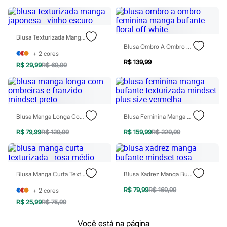
Blush
Corretivo
Gloss
Pó facial
Blusa Texturizada Manga Japonesa - Vinho Escuro
Sombras
Blusa Ombro A Ombro Feminina Manga Bufante Floral Off White
Al Wataniah
+
2
cores
Banderas
R$ 139,99
R$ 29,99
R$ 69,99
Beleza C&A
Boca Rosa
Bruna Tavares
Carolina Herrera
Ciclo
Blusa Manga Longa Com Ombreiras E Franzido Mindset Preto
Blusa Feminina Manga Bufante Texturizada Mindset Plus Size Vermelha
Fran by Franciny Ehlke
Jean Paul Gaultier
R$ 79,99
R$ 129,99
R$ 159,99
R$ 229,99
Lancôme
Mari Maria
Mascavo
Niina Secrets
Océane
Blusa Manga Curta Texturizada - Rosa Médio
Blusa Xadrez Manga Bufante Mindset Rosa
Payot
Rabanne
R$ 79,99
R$ 169,99
+
2
cores
Real Techniques
R$ 25,99
R$ 75,99
Vizzela
Vult
Você está na página