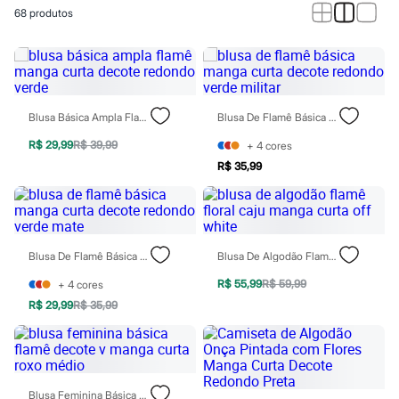
Calças
68
produtos
Casacos e Jaquetas
Jeans
Macacões
Saias
Shorts e Bermudas
Vestidos
Acessórios
Blusa Básica Ampla Flamê Manga Curta Decote Redondo Verde
Blusa De Flamê Básica Manga Curta Decote Redondo Verde Militar
Bolsas
Bonés e Chapéus
R$ 29,99
R$ 39,99
+
4
cores
Bijoux
R$ 35,99
Cintos
Óculos
Relógios
Calçados
Botas
Blusa De Flamê Básica Manga Curta Decote Redondo Verde Mate
Blusa De Algodão Flamê Floral Caju Manga Curta Off White
Chinelos
Rasteirinhas
R$ 55,99
R$ 59,99
+
4
cores
Sandálias
Sapatilhas
R$ 29,99
R$ 35,99
Tênis
Marcas
City
Clock House
Mindset
Blusa Feminina Básica Flamê Decote V Manga Curta Roxo Médio