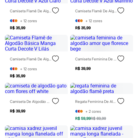
Chinelos
Sapatos
Camiseta Flamê De Algodão Básica Manga Curta Decote V Azul Claro
Camiseta Flamê De Algodão Básica Manga Curta Decote V Azul Marinho
Sandálias e Papetes
Tênis
+
12
cores
+
12
cores
Moda esportiva
R$ 35,99
R$ 35,99
Acessórios
Bermudas
Camisetas
Calças
Calçados
Regatas
Camiseta Flamê De Algodão Básica Manga Curta Decote V Lilás
Camiseta Feminina De Algodão Amor Que Floresce Bege
Moda íntima
Cuecas
R$ 39,99
+
12
cores
Meias
R$ 35,99
Pijamas
Moda praia
Personagens
Plus size
Camiseta De Algodão Gato Com Flores Off White
Regata Feminina De Algodão Flamê Preta
Blusas e Camisetas
Calças
R$ 39,99
+
2
cores
Camisas
Casacos e Jaquetas
R$ 59,99
R$ 69,99
Jeans
Moda esportiva
Shorts e Bermudas