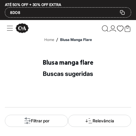
ATÉ 50% OFF + 30% OFF EXTRA
8DO8
Ofertas
Compre por Departamento
Feminino
/
Home
Blusa Manga Flare
Masculino
Infantil
Calçados
Mindse7
Blusa manga flare
Plus Size
Até 20% off
buscas sugeridas
Até 40% off
Até 60% off
A partir de 60% off
Feminino
Em alta
Inverno
Alfaiataria
Novidades
Roupas
Filtrar por
Relevância
Blusas e Camisetas
Básicos