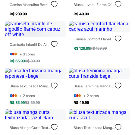
Rasteirinhas
Camisa Masculina Bordada 3d Flores Off White
Blusa Juvenil Flores Off White
Sandálias
Tênis
R$ 239,99
R$ 49,99
Diversão
Marcas
Baby Club
Fifteen
Camisa Comfort Flanelada Xadrez Azul Marinho
Miss Fifteen
Camiseta Infantil De Algodão Flamê Com Capuz Off White
Palomino
R$ 129,99
R$ 159,99
Moda íntima
+
3
cores
Calcinhas
R$ 55,99
R$ 89,99
Cuecas
Meias
Pijamas
Moda praia
Biquínis e Maiôs
Blusa Texturizada Manga Japonesa - Bege
Blusa Feminina Manga Curta Franzida Bege
Blusas de proteção
Sungas
+
2
cores
+
2
cores
Personagens
R$ 35,99
R$ 69,99
R$ 49,99
Bluey
Disney
Hello Kitty
Homem Aranha
Blusa Manga Curta Texturizada - Azul Claro
Blusa Texturizada Manga Curta Azul
Minecraft
Naruto