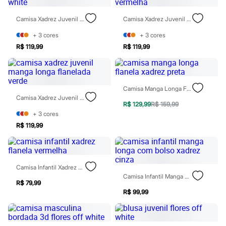
Todos os produtos
Infantil
Camisa Xadrez Juvenil Manga Longa Flanelada Off White
Camisa Xadrez Juvenil Manga Longa Flanelada - Vermelha
Em alta
Arrumadinho para os meninos
+
3
cores
+
3
cores
Romântico para as meninas
R$ 119,99
R$ 119,99
Inverno
Novidades
Roupas menina
0 a 24 meses
1 a 5 anos
Camisa Manga Longa Flanela Xadrez Preta
4 a 12 anos
Camisa Xadrez Juvenil Manga Longa Flanelada Verde
10 a 16 anos
R$ 129,99
R$ 159,99
Roupas menino
+
3
cores
0 a 24 meses
R$ 119,99
1 a 5 anos
4 a 12 anos
10 a 16 anos
Acessórios
Camisa Infantil Xadrez Flanela Vermelha
Recém-nascido
Camisa Infantil Manga Longa Com Bolso Xadrez Cinza
Bolsas e Mochilas
R$ 79,99
Chapéus
R$ 99,99
Calçados
Botas
Chinelos
Pantufas