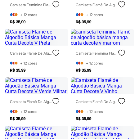
Moda esportiva
Camiseta Feminina Flamê De Algodão Básica Manga Curta Decote V Marrom
Camiseta Flamê De Algodão Básica Manga Curta Decote V Verde
Shorts e Saias
Vestidos
+
12
cores
+
12
cores
Masculino
R$ 35,99
R$ 35,99
Em alta
Dia dos Pais
Inverno
Novidades
Roupas
Bermudas
Camiseta Flamê De Algodão Básica Manga Curta Decote V Preta
Camiseta Feminina Flamê De Algodão Básica Manga Curta Decote V Marrom
Camisas
Calças
+
12
cores
+
12
cores
Camisetas e Regatas
R$ 35,99
R$ 35,99
Casacos e Jaquetas
Jeans
Polos
Acessórios
Bolsas e Mochilas
Camiseta Flamê De Algodão Básica Manga Curta Decote V Verde Militar
Camiseta Flamê De Algodão Básica Manga Curta Decote V Vinho
Chapéus e Bonés
Cintos
+
12
cores
+
12
cores
Carteiras
Óculos
R$ 35,99
R$ 35,99
Relógios
Calçados
Botas