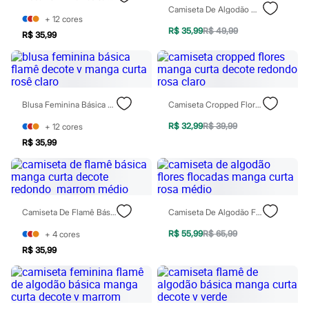
Sawary
Camiseta De Algodão Onça Pintada Com Flores Manga Curta Decote Redondo Preta
Yessica
+
12
cores
Moda esportiva
R$ 35,99
R$ 49,99
R$ 35,99
Acessórios
Blusas
Calçados
Leggings
Shorts e Bermudas
Tops
Blusa Feminina Básica Flamê Decote V Manga Curta Rosê Claro
Camiseta Cropped Flores Manga Curta Decote Redondo Rosa Claro
Moda íntima
Calcinhas
R$ 32,99
R$ 39,99
+
12
cores
Cintas e Modeladores
R$ 35,99
Meias
Pijamas
Sutiãs e Tops
Moda praia
Biquínis
Camiseta De Flamê Básica Manga Curta Decote Redondo Marrom Médio
Camiseta De Algodão Flores Flocadas Manga Curta Rosa Médio
Maiôs
Saídas de praia
R$ 55,99
R$ 65,99
+
4
cores
Personagens
Plus size
R$ 35,99
Blusas e Camisetas
Calças
Casacos e Jaquetas
Jeans