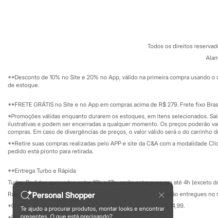
Sobre a C&A
Cartão C&A
Sonic
Sobre o cartã
Fornecedores
Stitch
Beleza
Termos e condições
C&A&VC
Kits
Conheça o pr
Política de privacidade
Perfumes árabes
Todos os direitos reserva
Trabalhe conosco
C&A Pay
Novidades
Sobre o C&A P
Alam
Cabelos
Sustentabilidade
Condicionador
Solicite seu ca
Mapa do site
Escovas e Pentes
**Desconto de 10% no Site e 20% no App, válido na primeira compra usando o 
Governança
Investidores
de estoque.
Finalizadores
Ouvidoria / Rel
Shampoo
Sala de imprensa
Tratamento
Educação fina
**FRETE GRÁTIS no Site e no App em compras acima de R$ 279. Frete fixo Brasi
Privacidade
Cuidados com o corpo
Sustentabilida
*Promoções válidas enquanto durarem os estoques, em itens selecionados. Sa
Configuração de cookies
Hidratante
ilustrativas e podem ser encerradas a qualquer momento. Os preços poderão var
Protetor solar
Minha privacidade
compras. Em caso de divergências de preços, o valor válido será o do carrinho 
Tratamento
**Retire suas compras realizadas pelo APP e site da C&A com a modalidade Clique
Cuidados com o rosto
pedido está pronto para retirada.
Esfoliante
Hidratante
**Entrega Turbo e Rápida
Protetor solar
Tônicos
Turbo: Pedidos aprovados entre 10h e 17h, serão entregues em até 4h (exceto d
Maquiagens
Rápida: Pedidos com os pagamentos aprovados até as 10h, serão entregues no 
Personal Shopper
Base
*O valor do frete para o turbo é R$ 24,99 e para a rápida é R$ 14,99.
Batom
Te ajudo a procurar produtos, montar looks e encontrar
Formas de pagamento
presentes. O que está precisando?
*Essa condição ainda não estará disponível em todas as lojas.