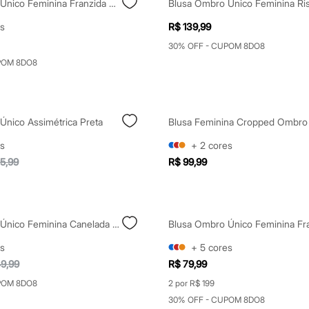
Blusa Ombro Único Feminina Franzida Com Amarração Marrom
s
R$ 139,99
30% OFF - CUPOM 8DO8
POM 8DO8
Único Assimétrica Preta
s
+
2
cores
5,99
R$ 99,99
Blusa Ombro Único Feminina Canelada Marrom
s
+
5
cores
9,99
R$ 79,99
POM 8DO8
2 por R$ 199
30% OFF - CUPOM 8DO8