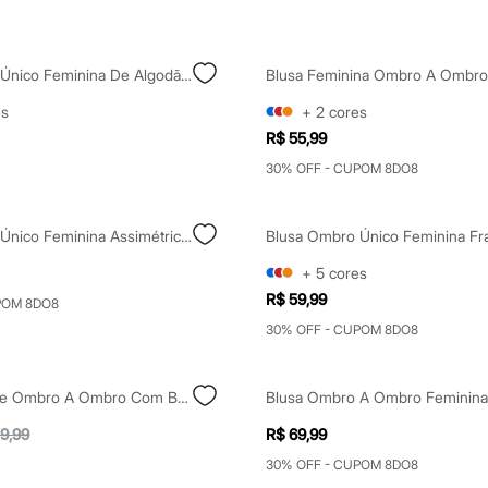
Blusa Ombro Único Feminina De Algodão Com Fivela Off White
es
+
2
cores
R$ 55,99
30% OFF - CUPOM 8DO8
Blusa Ombro Único Feminina Assimétrica Com Renda Preta
+
5
cores
R$ 59,99
POM 8DO8
30% OFF - CUPOM 8DO8
Blusa De Laise Ombro A Ombro Com Babado Amarelo
9,99
R$ 69,99
30% OFF - CUPOM 8DO8