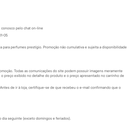
Google store
Apple store
Atendimento
 conosco pelo chat on-line
01-05
Ajuda
Fale conosco
ara perfumes prestígio. Promoção não cumulativa e sujeita a disponibilidade
Nossas lojas
Nossas lojas plus size
Central de ética
 promoção. Todas as comunicações do site podem possuir imagens meramente
 o preço exibido no detalhe do produto e o preço apresentado no carrinho de
Eventos
Antes de ir à loja, certifique-se de que recebeu o e-mail confirmando que o
Especial Dia dos Pais
dia seguinte (exceto domingos e feriados).