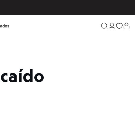
dades
Confira 
 caído