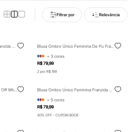
Filtrar por
Relevância
Blusa Ombro Único Feminina Franzida Com Amarração Bege
Blusa Ombro Único Feminina De Pu Franzida Marrom
+
3
cores
R$ 79,99
2 por R$ 199
Blusa Feminina Ombro A Ombro Off White
Blusa Ombro Único Feminina Franzida Com Amarração Azul
+
5
cores
R$ 79,99
30% OFF - CUPOM 8DO8