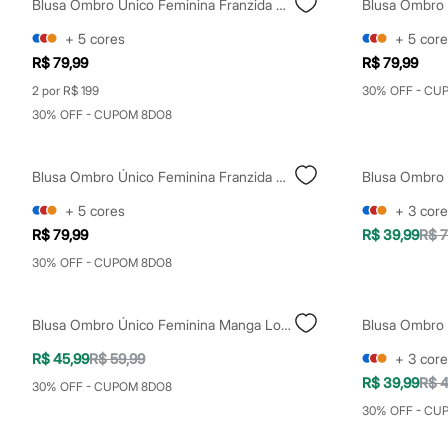
Blusa Ombro Único Feminina Franzida Assimétrica Off White
Yessica
Moda esportiva
+
5
cores
+
5
core
Acessórios
Blusas
R$ 79,99
R$ 79,99
Calçados
2 por R$ 199
30% OFF - CU
Leggings
Shorts e Bermudas
30% OFF - CUPOM 8DO8
Tops
Moda íntima
Calcinhas
Blusa Ombro Único Feminina Franzida Com Amarração Marrom
Blusa Ombro 
Cintas e Modeladores
Meias
+
5
cores
+
3
core
Pijamas
R$ 79,99
R$ 39,99
R$ 7
Sutiãs e Tops
Moda praia
30% OFF - CUPOM 8DO8
Biquínis
Maiôs
Saídas de praia
Blusa Ombro Único Feminina Manga Longa Preta
Personagens
Plus size
R$ 45,99
R$ 59,99
+
3
core
Blusas e Camisetas
R$ 39,99
R$ 4
Calças
30% OFF - CUPOM 8DO8
Casacos e Jaquetas
30% OFF - CU
Jeans
Moda esportiva