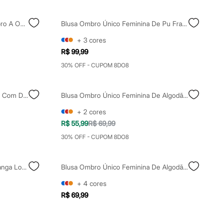
Blusa Cropped De Algodão Ombro A Ombro Marrom
Blusa Ombro Único Feminina De Pu Franzida Vinho
+
3
cores
R$ 99,99
30% OFF - CUPOM 8DO8
Blusa Feminina Ombro A Ombro Com Detalhe Torção Bege
Blusa Ombro Único Feminina De Algodão Bege
+
2
cores
R$ 55,99
R$ 69,99
30% OFF - CUPOM 8DO8
Blusa Ombro Único Feminina Manga Longa Cinza
Blusa Ombro Único Feminina De Algodão Com Fivela Marrom
+
4
cores
R$ 69,99