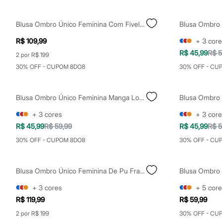
Shorts e Saias
Vestidos
Masculino
Blusa Ombro Único Feminina Com Fivela Franzida Marrom
Em alta
Dia dos Pais
R$ 109,99
+
3
core
Inverno
R$ 45,99
R$ 5
2 por R$ 199
Novidades
Roupas
30% OFF - CUPOM 8DO8
30% OFF - CU
Bermudas
Camisas
Calças
Blusa Ombro Único Feminina Manga Longa Marrom
Blusa Ombro 
Camisetas e Regatas
Casacos e Jaquetas
+
3
cores
+
3
core
Jeans
R$ 45,99
R$ 59,99
R$ 45,99
R$ 5
Polos
Acessórios
30% OFF - CUPOM 8DO8
30% OFF - CU
Bolsas e Mochilas
Chapéus e Bonés
Cintos
Blusa Ombro Único Feminina De Pu Franzida Preta
Carteiras
Óculos
+
3
cores
+
5
core
Relógios
R$ 119,99
R$ 59,99
Calçados
Botas
2 por R$ 199
30% OFF - CU
Chinelos