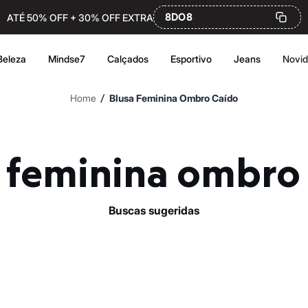
8DO8
ATÉ 50% OFF + 30% OFF EXTRA
Beleza
Mindse7
Calçados
Esportivo
Jeans
Novi
/
Home
Blusa Feminina Ombro Caído
a feminina ombro
buscas sugeridas