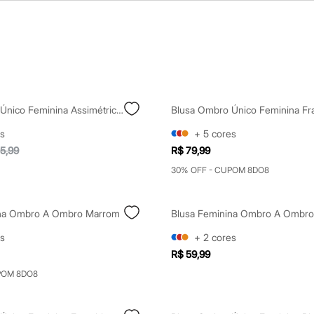
Blusa Ombro Único Feminina Assimétrica Marrom
s
+
5
cores
5,99
R$ 79,99
30% OFF - CUPOM 8DO8
ina Ombro A Ombro Marrom
s
+
2
cores
R$ 59,99
POM 8DO8