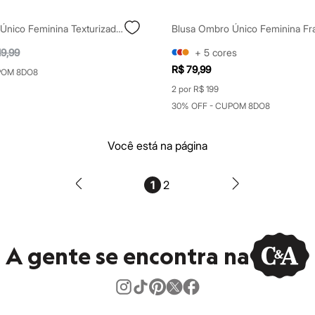
Blusa Ombro Único Feminina Texturizada - Areia
19,99
+
5
cores
R$ 79,99
POM 8DO8
2 por R$ 199
30% OFF - CUPOM 8DO8
Você está na página
1
2
A gente se encontra na