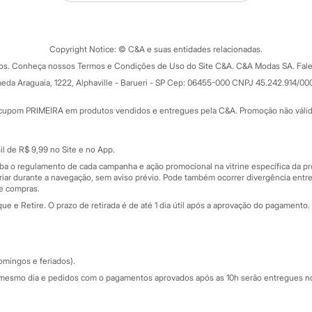
Tipos de serviços
o C&A
Clique e retire
Trocas e devoluções
ograma
Copyright Notice: © C&A e suas entidades relacionadas.
Formas de pagamento
dos. Conheça nossos Termos e Condições de Uso do Site C&A. C&A Modas SA. Fale
Todas as vantagens
ay
eda Araguaia, 1222, Alphaville - Barueri - SP Cep: 06455-000 CNPJ 45.242.914/00
Minha C&A
rtão
Cupons de desconto
cupom PRIMEIRA em produtos vendidos e entregues pela C&A. Promoção não válida p
Cartão presente
atórios
Sobre o cartão presente
nceira
l de R$ 9,99 no Site e no App.
de
iba o regulamento de cada campanha e ação promocional na vitrine específica da
iar durante a navegação, sem aviso prévio. Pode também ocorrer divergência entre
de compras.
 e Retire. O prazo de retirada é de até 1 dia útil após a aprovação do pagamento. 
omingos e feriados).
mesmo dia e pedidos com o pagamentos aprovados após as 10h serão entregues no 
Segurança e qualidade