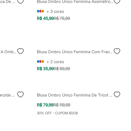
Blusa Ombro Único Feminina Risca De Giz Vinho
Blusa Ombro Único Feminina Assimétrica Off White
+
3
cores
R$ 45,99
R$ 75,99
Blusa Feminina Cropped Ombro A Ombro Manga 7/8 Rosa
Blusa Ombro Único Feminina Com Franzido Marrom
+
2
cores
R$ 35,99
R$ 59,99
Blusa Ombro Único Feminina Franzida Assimétrica Bege
Blusa Ombro Único Feminina De Tricot Com Lurex Marrom
R$ 79,99
R$ 119,99
30% OFF - CUPOM 8DO8