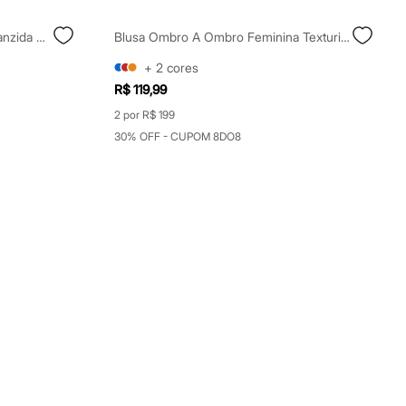
Blusa Ombro Único Feminina Franzida Assimétrica Marrom
Blusa Ombro A Ombro Feminina Texturizada Off White
+
2
cores
R$ 119,99
2 por R$ 199
30% OFF - CUPOM 8DO8