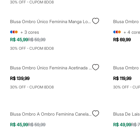
30% OFF - CUPOM 8DO8
Sapatos
Sandálias e Papetes
Tênis
Moda esportiva
Blusa Ombro Único Feminina Manga Longa Preta
Acessórios
Bermudas
+
3
cores
+
4
cor
Camisetas
R$ 45,99
R$ 59,99
R$ 69,99
Calças
Calçados
30% OFF - CUPOM 8DO8
Regatas
Moda íntima
Cuecas
Blusa Ombro Único Feminina Acetinada Mindset Azul
Meias
Pijamas
R$ 139,99
R$ 119,99
Moda praia
Personagens
30% OFF - CUPOM 8DO8
30% OFF - CU
Plus size
Blusas e Camisetas
Calças
Camisas
Blusa Ombro A Ombro Feminina Canelada Listrada Off White
Casacos e Jaquetas
Jeans
R$ 45,99
R$ 59,99
R$ 49,99
R$ 7
Moda esportiva
Shorts e Bermudas
Todos os produtos