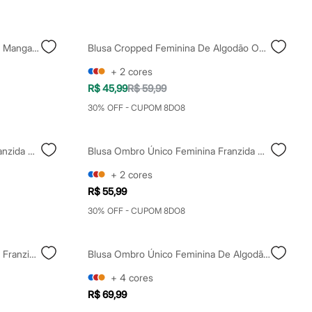
Blusa Feminina Ombro A Ombro Manga Curta Marrom
Blusa Cropped Feminina De Algodão Ombro A Ombro Azul
+
2
cores
R$ 45,99
R$ 59,99
30% OFF - CUPOM 8DO8
Blusa Ombro Único Feminina Franzida Rosa
Blusa Ombro Único Feminina Franzida Marrom
+
2
cores
R$ 55,99
30% OFF - CUPOM 8DO8
Blusa Ombro A Ombro Feminina Franzida Marrom
Blusa Ombro Único Feminina De Algodão Com Fivela Azul
+
4
cores
R$ 69,99