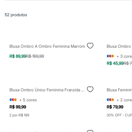
Casacos e Jaquetas
Jeans
Macacões
52
produtos
Saias
Shorts e Bermudas
Vestidos
Acessórios
Bolsas
Bonés e Chapéus
Blusa Ombro A Ombro Feminina Marrom
Bijoux
Cintos
R$ 89,99
R$ 159,99
+
3
core
Óculos
R$ 45,99
R$ 7
Relógios
Calçados
Botas
Chinelos
Rasteirinhas
Blusa Ombro Único Feminina Franzida Com Amarração Vermelha
Blusa Femin
Sandálias
Sapatilhas
+
5
cores
+
2
core
Tênis
R$ 99,99
R$ 79,99
Marcas
City
2 por R$ 199
30% OFF - CU
Clock House
Mindset
Sawary