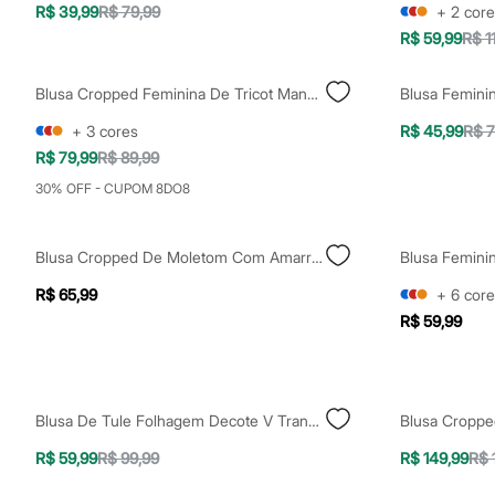
Clock House
R$ 39,99
R$ 79,99
+
2
core
Mindset
R$ 59,99
R$ 1
Sawary
Yessica
Moda esportiva
Blusa Cropped Feminina De Tricot Manga Curta Azul
Acessórios
Blusas
+
3
cores
R$ 45,99
R$ 7
Calçados
R$ 79,99
R$ 89,99
Leggings
Shorts e Bermudas
30% OFF - CUPOM 8DO8
Tops
Moda íntima
Calcinhas
Blusa Cropped De Moletom Com Amarração Lilo Stitch Arco Íris Manga Curta Decote Redondo Bege
Cintas e Modeladores
Meias
R$ 65,99
+
6
core
Pijamas
R$ 59,99
Sutiãs e Tops
Moda praia
Biquínis
Maiôs
Saídas de praia
Blusa De Tule Folhagem Decote V Transpassado Manga Bufante Rosa Claro
Personagens
Plus size
R$ 59,99
R$ 99,99
R$ 149,99
R$ 
Blusas e Camisetas
Calças