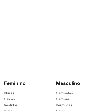
Moda esportiva
Shorts e Bermudas
Todos os produtos
Infantil
Em alta
Arrumadinho para os meninos
Romântico para as meninas
Inverno
Novidades
Roupas menina
0 a 24 meses
1 a 5 anos
4 a 12 anos
10 a 16 anos
Roupas menino
0 a 24 meses
1 a 5 anos
4 a 12 anos
Feminino
Masculino
10 a 16 anos
Acessórios
Recém-nascido
Blusas
Camisetas
Bolsas e Mochilas
Calças
Camisas
Chapéus
Vestidos
Bermudas
Calçados
Botas
Saias
Calças