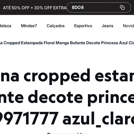
8DO8
ATÉ 50% OFF + 30% OFF EXTRA
Beleza
Mindse7
Calçados
Esportivo
Jeans
Novi
a Cropped Estampada Floral Manga Bufante Decote Princesa Azul Cl
te decote princes
9971777 azul_clar