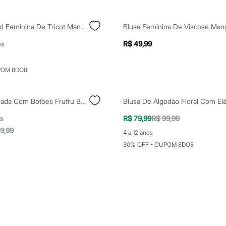
Blusa Cropped Feminina De Tricot Manga Curta Rosa
es
R$ 49,99
POM 8DO8
Blusa Texturizada Com Botões Frufru Bege
s
R$ 79,99
R$ 99,99
9,99
4 a 12 anos
30% OFF - CUPOM 8DO8