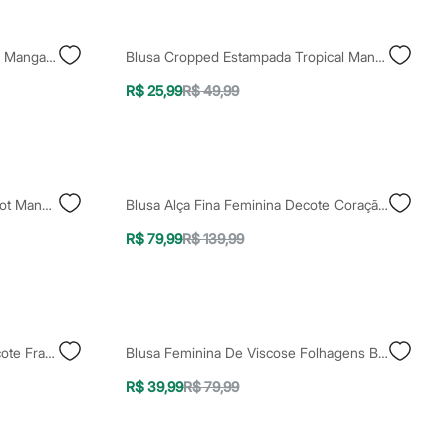
Blusa Ombro A Ombro Feminina Manga Bufante Floral Off White
Blusa Cropped Estampada Tropical Manga Bufante Decote Reto Laranja
R$ 25,99
R$ 49,99
Blusa Cropped Feminina De Tricot Manga Curta Marrom
Blusa Alça Fina Feminina Decote Coração Franzida Amarela
R$ 79,99
R$ 139,99
Blusa De Tule Manga Longa Decote Franzido Preto
Blusa Feminina De Viscose Folhagens Bege
R$ 39,99
R$ 79,99