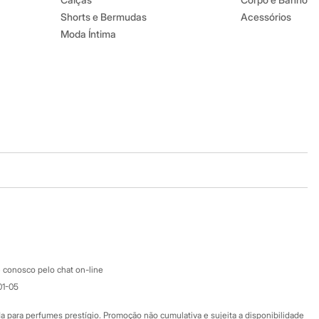
Shorts e Bermudas
Acessórios
Moda Íntima
Baixe o app
Google store
Apple store
Atendimento
 conosco pelo chat on-line
01-05
Ajuda
Fale conosco
ara perfumes prestígio. Promoção não cumulativa e sujeita a disponibilidade