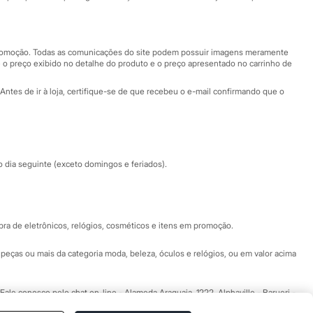
Nossas lojas
Nossas lojas plus size
Central de ética
 promoção. Todas as comunicações do site podem possuir imagens meramente
 o preço exibido no detalhe do produto e o preço apresentado no carrinho de
Eventos
Antes de ir à loja, certifique-se de que recebeu o e-mail confirmando que o
Especial Dia dos Pais
dia seguinte (exceto domingos e feriados).
a de eletrônicos, relógios, cosméticos e itens em promoção.
peças ou mais da categoria moda, beleza, óculos e relógios, ou em valor acima
 Fale conosco pelo
chat on-line
- Alameda Araguaia, 1222, Alphaville - Barueri -