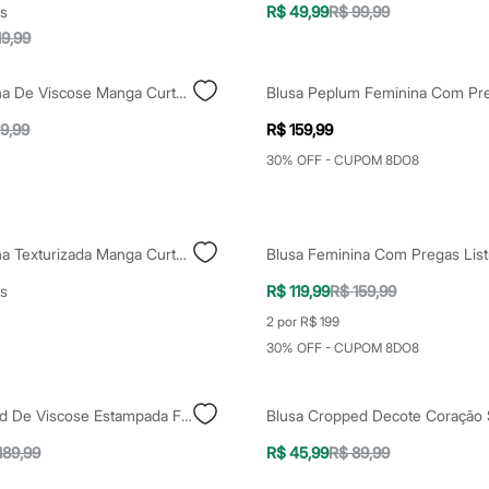
s
R$ 49,99
R$ 99,99
19,99
Blusa Feminina De Viscose Manga Curta Floral Verde
9,99
R$ 159,99
30% OFF - CUPOM 8DO8
Blusa Feminina Texturizada Manga Curta Azul
s
R$ 119,99
R$ 159,99
2 por R$ 199
30% OFF - CUPOM 8DO8
Blusa Cropped De Viscose Estampada Flor De Jambo Manga Curta Decote V Além Dos Mares Salvador Preta Gil Bege
189,99
R$ 45,99
R$ 89,99