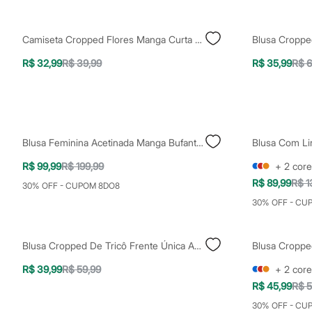
Casacos e Jaquetas
Jeans
Moda esportiva
Camiseta Cropped Flores Manga Curta Decote Redondo Rosa Claro
Shorts e Saias
Vestidos
R$ 32,99
R$ 39,99
R$ 35,99
R$ 6
Masculino
Em alta
Dia dos Pais
Inverno
Novidades
Roupas
Blusa Feminina Acetinada Manga Bufante Poá Mindset Preta
Bermudas
Camisas
R$ 99,99
R$ 199,99
+
2
core
Calças
Camisetas e Regatas
R$ 89,99
R$ 1
30% OFF - CUPOM 8DO8
Casacos e Jaquetas
30% OFF - CU
Jeans
Polos
Acessórios
Bolsas e Mochilas
Blusa Cropped De Tricô Frente Única Azul
Chapéus e Bonés
Cintos
R$ 39,99
R$ 59,99
+
2
core
Carteiras
R$ 45,99
R$ 5
Óculos
Relógios
30% OFF - CU