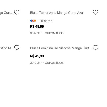
Blusa Feminina De Viscose Manga Curta Listrada Azul
Blusa Texturizada Manga Curta Azul
+
6
cores
R$ 49,99
30% OFF - CUPOM 8DO8
Blusa De Algodão Floral Com Elástico Manga Longa Azul Marinho
Blusa Feminina De Viscose Manga Curta Floral Verde
R$ 49,99
30% OFF - CUPOM 8DO8