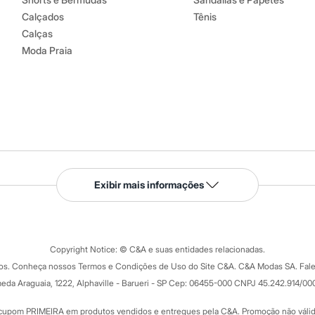
Calçados
Tênis
Calças
Moda Praia
Serviços
Exibir mais informações
Tipos de serviços
o C&A
Clique e retire
Trocas e devoluções
ograma
Copyright Notice: © C&A e suas entidades relacionadas.
Formas de pagamento
dos. Conheça nossos Termos e Condições de Uso do Site C&A. C&A Modas SA. Fale
Todas as vantagens
ay
eda Araguaia, 1222, Alphaville - Barueri - SP Cep: 06455-000 CNPJ 45.242.914/00
Minha C&A
rtão
Cupons de desconto
cupom PRIMEIRA em produtos vendidos e entregues pela C&A. Promoção não válida p