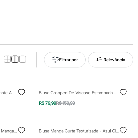
Filtrar por
Relevância
Blusa Cropped Manga Curta Bufante Amarelo
Blusa Cropped De Viscose Estampada Animal Print Manga Bufante Decote Princesa Além Dos Mares Salvador Preta Gil Marrom
R$ 79,99
R$ 159,99
Blusa Cropped Estampada Floral Manga Bufante Decote Reto Verde
Blusa Manga Curta Texturizada - Azul Claro