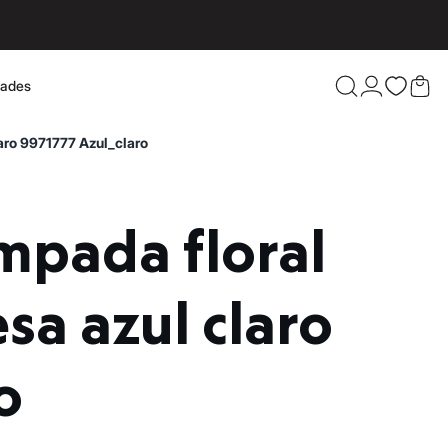
dades
Confira 
aro 9971777 Azul_claro
a azul claro
o