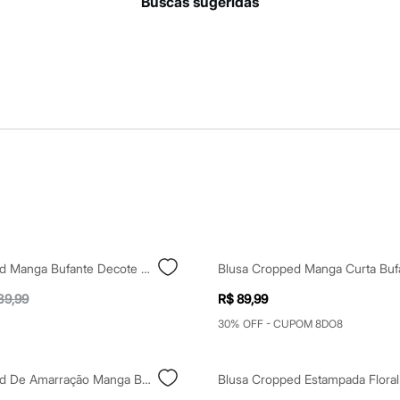
buscas sugeridas
Blusa Cropped Manga Bufante Decote V Com Renda Azul Claro
39,99
R$ 89,99
30% OFF - CUPOM 8DO8
Blusa Cropped De Amarração Manga Bufante Decote V Azul Claro