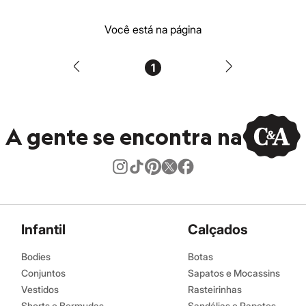
Você está na página
1
A gente se encontra na
Infantil
Calçados
Bodies
Botas
Conjuntos
Sapatos e Mocassins
Vestidos
Rasteirinhas
Shorts e Bermudas
Sandálias e Papetes