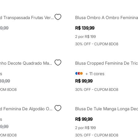
Blusa Cropped Transpassada Frutas Verde Claro
9,99
R$ 139,99
2 por R$ 199
30% OFF - CUPOM 8DO8
Blusa Com Linho Decote Quadrado Manga Bufante Marrom
s
+
11
cores
39,99
R$ 99,99
POM 8DO8
30% OFF - CUPOM 8DO8
Blusa Cropped Feminina De Algodão Ombro A Ombro Azul
s
R$ 99,99
9,99
2 por R$ 199
POM 8DO8
30% OFF - CUPOM 8DO8