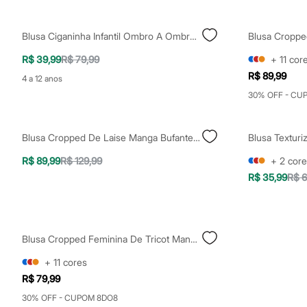
Calçados
Botas
Chinelos
Blusa Ciganinha Infantil Ombro A Ombro Floral Azul
Sapatos
Sandálias e Papetes
R$ 39,99
R$ 79,99
+
11
cor
Tênis
R$ 89,99
4 a 12 anos
Moda esportiva
Acessórios
30% OFF - CU
Bermudas
Camisetas
Calças
Blusa Cropped De Laise Manga Bufante Decote Reto Amarelo
Calçados
Regatas
R$ 89,99
R$ 129,99
+
2
core
Moda íntima
R$ 35,99
R$ 6
Cuecas
Meias
Pijamas
Moda praia
Personagens
Blusa Cropped Feminina De Tricot Manga Curta Bege
Plus size
Blusas e Camisetas
+
11
cores
Calças
Camisas
R$ 79,99
Casacos e Jaquetas
30% OFF - CUPOM 8DO8
Jeans