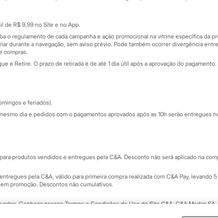
Cartão presente
atórios
Sobre o cartão presente
nceira
l de R$ 9,99 no Site e no App.
de
iba o regulamento de cada campanha e ação promocional na vitrine específica da
iar durante a navegação, sem aviso prévio. Pode também ocorrer divergência entre
de compras.
 e Retire. O prazo de retirada é de até 1 dia útil após a aprovação do pagamento. 
omingos e feriados).
mesmo dia e pedidos com o pagamentos aprovados após as 10h serão entregues no 
Segurança e qualidade
ara produtos vendidos e entregues pela C&A. Desconto não será aplicado na compr
ntregues pela C&A, válido para primeira compra realizada com C&A Pay, levando 5 
s em promoção. Descontos não cumulativos.
rvados.
Conheça nossos Termos e Condições de Uso do Site C&A
. C&A Modas SA.