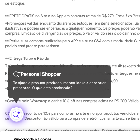
Governança
Investidores
de estoque.
Minecraft
Ouvidoria / Rel
Naruto
Sala de imprensa
Patrulha Canina
Educação fina
**FRETE GRÁTIS no Site e no App em compras acima de R$ 279. Frete fixo Brasi
Privacidade
Sonic
Sustentabilida
*Promoções válidas enquanto durarem os estoques, em itens selecionados. Sa
Configuração de cookies
Stitch
ilustrativas e podem ser encerradas a qualquer momento. Os preços poderão var
Beleza
Minha privacidade
compras. Em caso de divergências de preços, o valor válido será o do carrinho 
Kits
**Retire suas compras realizadas pelo APP e site da C&A com a modalidade Clique
Perfumes árabes
pedido está pronto para retirada.
Novidades
Cabelos
**Entrega Turbo e Rápida
Condicionador
Turbo: Pedidos aprovados entre 10h e 17h, serão entregues em até 4h (exceto d
Escovas e Pentes
Finalizadores
Rápida: Pedidos com os pagamentos aprovados até as 10h, serão entregues no 
Personal Shopper
Shampoo
*O valor do frete para o turbo é R$ 24,99 e para a rápida é R$ 14,99.
Te ajudo a procurar produtos, montar looks e encontrar
Tratamento
Formas de pagamento
presentes. O que está precisando?
*Essa condição ainda não estará disponível em todas as lojas.
Cuidados com o corpo
Hidratante
Protetor solar
*Compre pelo Whatsapp e ganhe 10% off nas compras acima de R$ 200. Válido p
Tratamento
Cuidados com o rosto
C&A Pay: desconto de 10% para compras no site e no app, produtos vendidos e e
Esfoliante
de R$ 400. Desconto não válido para compra de eletrônicos, smartwatch e iten
Hidratante
Protetor solar
Copyright Notice: © C&A e suas entidades relacionadas. Todos os direitos rese
Tônicos
SP Cep: 06455-000 CNPJ 45.242.914/0001-05
Privacidade e Cookies