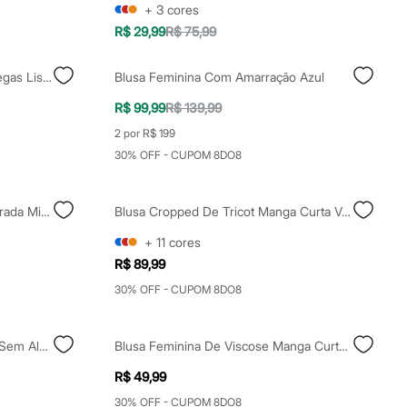
+
3
cores
R$ 29,99
R$ 75,99
Blusa Peplum Feminina Com Pregas Listrada Mindset Azul
Blusa Feminina Com Amarração Azul
R$ 99,99
R$ 139,99
2 por R$ 199
30% OFF - CUPOM 8DO8
Blusa Feminina Com Pregas Listrada Mindset Azul
Blusa Cropped De Tricot Manga Curta Vermelho - Azul Claro
+
11
cores
R$ 89,99
30% OFF - CUPOM 8DO8
Blusa Cropped Decote Coração Sem Alça Com Brilho Preta
Blusa Feminina De Viscose Manga Curta Floral Preta
R$ 49,99
30% OFF - CUPOM 8DO8