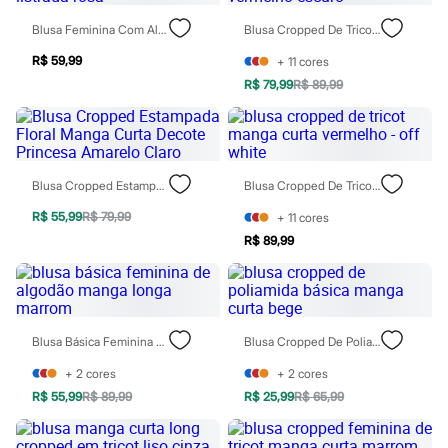
Homem Aranha
Blusa Feminina Com Algodão Manga Longa Listrada Rosa
Blusa Cropped De Tricot Manga Curta Vermelho - Vermelho Escuro
Minecraft
Naruto
R$ 59,99
+
11
cores
Patrulha Canina
Sonic
R$ 79,99
R$ 89,99
Stitch
Beleza
Kits
Perfumes árabes
Novidades
Blusa Cropped Estampada Floral Manga Curta Decote Princesa Amarelo Claro
Blusa Cropped De Tricot Manga Curta Vermelho - Off White
Cabelos
Condicionador
R$ 55,99
R$ 79,99
+
11
cores
Escovas e Pentes
R$ 89,99
Finalizadores
Shampoo
Tratamento
Cuidados com o corpo
Hidratante
Protetor solar
Blusa Básica Feminina De Algodão Manga Longa Marrom
Blusa Cropped De Poliamida Básica Manga Curta Bege
Tratamento
Cuidados com o rosto
+
2
cores
+
2
cores
Esfoliante
R$ 55,99
R$ 89,99
R$ 25,99
R$ 65,99
Hidratante
Protetor solar
Tônicos