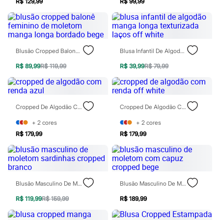
City
R$ 129,99
R$ 99,99
Clock House
Mindset
Sawary
Yessica
Moda esportiva
Blusão Cropped Balonê Feminino De Moletom Manga Longa Bordado Bege
Blusa Infantil De Algodão Manga Longa Texturizada Laços Off White
Acessórios
Blusas
R$ 89,99
R$ 119,99
R$ 39,99
R$ 79,99
Calçados
Leggings
Shorts e Bermudas
Tops
Cropped De Algodão Com Renda Azul
Cropped De Algodão Com Renda Off White
Moda íntima
Calcinhas
+
2
cores
+
2
cores
Cintas e Modeladores
Meias
R$ 179,99
R$ 179,99
Pijamas
Sutiãs e Tops
Moda praia
Biquínis
Maiôs
Blusão Masculino De Moletom Sardinhas Cropped Branco
Blusão Masculino De Moletom Com Capuz Cropped Bege
Saídas de praia
Personagens
R$ 119,99
R$ 159,99
R$ 189,99
Plus size
Blusas e Camisetas