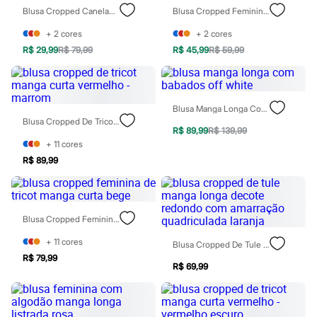
Botas
Blusa Cropped Canelada Com Amarração Manga Curta Decote Redondo Bege
Blusa Cropped Feminina De Algodão Ombro A Ombro Azul
Chinelos
Pantufas
+
2
cores
+
2
cores
Rasteirinhas
R$ 29,99
R$ 79,99
R$ 45,99
R$ 59,99
Sandálias
Tênis
Diversão
Marcas
Blusa Manga Longa Com Babados Off White
Baby Club
Blusa Cropped De Tricot Manga Curta Vermelho - Marrom
Fifteen
R$ 89,99
R$ 139,99
Miss Fifteen
+
11
cores
Palomino
Moda íntima
R$ 89,99
Calcinhas
Cuecas
Meias
Pijamas
Blusa Cropped Feminina De Tricot Manga Curta Bege
Moda praia
Biquínis e Maiôs
+
11
cores
Blusa Cropped De Tule Manga Longa Decote Redondo Com Amarração Quadriculada Laranja
Blusas de proteção
R$ 79,99
Sungas
R$ 69,99
Personagens
Bluey
Disney
Hello Kitty