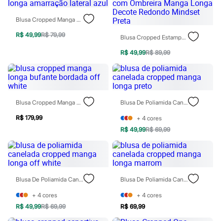
Calças
Casacos e Jaquetas
Blusa Cropped Manga Longa Amarração Lateral Azul
Jeans
Moda esportiva
R$ 49,99
R$ 79,99
Blusa Cropped Estampada Com Ombreira Manga Longa Decote Redondo Mindset Preta
Shorts e Saias
Vestidos
R$ 49,99
R$ 89,99
Masculino
Em alta
Dia dos Pais
Inverno
Novidades
Roupas
Blusa Cropped Manga Longa Bufante Bordada Off White
Blusa De Poliamida Canelada Cropped Manga Longa Preto
Bermudas
Camisas
R$ 179,99
+
4
cores
Calças
R$ 49,99
R$ 69,99
Camisetas e Regatas
Casacos e Jaquetas
Jeans
Polos
Acessórios
Blusa De Poliamida Canelada Cropped Manga Longa Off White
Blusa De Poliamida Canelada Cropped Manga Longa Marrom
Bolsas e Mochilas
Chapéus e Bonés
+
4
cores
+
4
cores
Cintos
Carteiras
R$ 49,99
R$ 69,99
R$ 69,99
Óculos