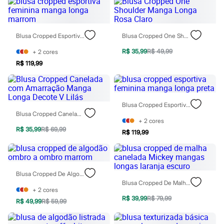
Relógios
Calçados
Botas
Chinelos
Blusa Cropped Esportiva Feminina Manga Longa Marrom
Blusa Cropped One Shoulder Manga Longa Rosa Claro
Sapatos
Sandálias e Papetes
R$ 35,99
R$ 49,99
+
2
cores
Tênis
R$ 119,99
Moda esportiva
Acessórios
Bermudas
Camisetas
Calças
Blusa Cropped Esportiva Feminina Manga Longa Preta
Calçados
Blusa Cropped Canelada Com Amarração Manga Longa Decote V Lilás
Regatas
+
2
cores
Moda íntima
R$ 35,99
R$ 69,99
R$ 119,99
Cuecas
Meias
Pijamas
Moda praia
Blusa Cropped De Algodão Ombro A Ombro Marrom
Personagens
Blusa Cropped De Malha Canelada Mickey Mangas Longas Laranja Escuro
Plus size
+
2
cores
Blusas e Camisetas
R$ 39,99
R$ 79,99
Calças
R$ 49,99
R$ 59,99
Camisas
Casacos e Jaquetas