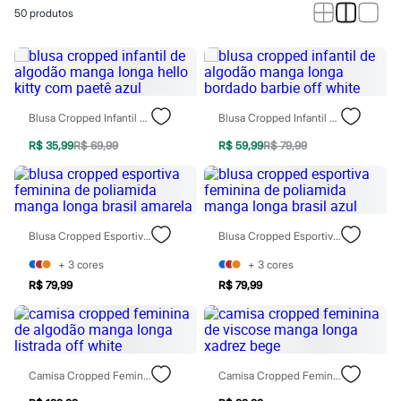
Roupas
50
produtos
Blusas e Camisetas
Básicos
Calças
Casacos e Jaquetas
Jeans
Macacões
Saias
Blusa Cropped Infantil De Algodão Manga Longa Hello Kitty Com Paetê Azul
Blusa Cropped Infantil De Algodão Manga Longa Bordado Barbie Off White
Shorts e Bermudas
Vestidos
R$ 35,99
R$ 69,99
R$ 59,99
R$ 79,99
Acessórios
Bolsas
Bonés e Chapéus
Bijoux
Cintos
Blusa Cropped Esportiva Feminina De Poliamida Manga Longa Brasil Amarela
Blusa Cropped Esportiva Feminina De Poliamida Manga Longa Brasil Azul
Óculos
Relógios
+
3
cores
+
3
cores
Calçados
R$ 79,99
R$ 79,99
Botas
Chinelos
Rasteirinhas
Sandálias
Sapatilhas
Tênis
Camisa Cropped Feminina De Algodão Manga Longa Listrada Off White
Camisa Cropped Feminina De Viscose Manga Longa Xadrez Bege
Marcas