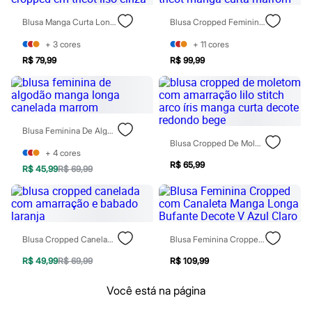
Maquiagens
Blusa Manga Curta Long Cropped Em Tricot Liso Cinza
Blusa Cropped Feminina De Tricot Manga Curta Marrom
Base
Batom
+
3
cores
+
11
cores
Blush
Corretivo
R$ 79,99
R$ 99,99
Gloss
Pó facial
Sombras
Al Wataniah
Banderas
Blusa Feminina De Algodão Manga Longa Canelada Marrom
Beleza C&A
Blusa Cropped De Moletom Com Amarração Lilo Stitch Arco Íris Manga Curta Decote Redondo Bege
Boca Rosa
+
4
cores
Bruna Tavares
R$ 65,99
R$ 45,99
R$ 69,99
Carolina Herrera
Ciclo
Fran by Franciny Ehlke
Jean Paul Gaultier
Lancôme
Mari Maria
Blusa Cropped Canelada Com Amarração E Babado Laranja
Blusa Feminina Cropped Com Canaleta Manga Longa Bufante Decote V Azul Claro
Mascavo
Niina Secrets
R$ 49,99
R$ 69,99
R$ 109,99
Océane
Payot
Você está na página
Rabanne