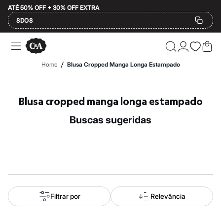
ATÉ 50% OFF + 30% OFF EXTRA
8DO8
Ofertas
Compre por Departamento
Feminino
/
Home
Blusa Cropped Manga Longa Estampado
Masculino
Infantil
Calçados
Plus Size
Blusa cropped manga longa estampado
2 calçados por R$189
2 peças por R$199
buscas sugeridas
3 lingeries por R$99
3 itens de beleza por R$129
Até 20% off
Até 40% off
Até 60% off
A partir de 60% off
Feminino
Em alta
Inverno
Filtrar por
Relevância
Alfaiataria
Novidades