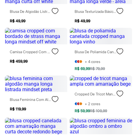
Jeans
Moda esportiva
Blusa De Algodão Listrada Manga Curta Off White
Blusa Texturizada Básica Manga Longa Verde - Areia
Shorts e Bermudas
Todos os produtos
R$ 49,99
R$ 49,99
Infantil
Em alta
Arrumadinho para os meninos
Romântico para as meninas
Inverno
Camisa Cropped Com Bordado De Strass Manga Longa Mindset Off White
Blusa De Poliamida Canelada Cropped Manga Longa Vinho
Novidades
Roupas menina
R$ 459,99
+
4
cores
0 a 24 meses
1 a 5 anos
R$ 69,99
R$ 79,99
4 a 12 anos
10 a 16 anos
Roupas menino
0 a 24 meses
Cropped De Tricot Manga Ampla Com Amarração Bege
1 a 5 anos
Blusa Feminina Com Algodão Manga Longa Listrada Mindset Preta
4 a 12 anos
+
2
cores
10 a 16 anos
R$ 119,99
R$ 59,99
R$ 109,99
Acessórios
Recém-nascido
Bolsas e Mochilas
Chapéus
Calçados