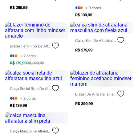
Chinelos
Sapatos
R$ 299,99
+
3
cores
Sandálias e Papetes
R$ 139,99
Tênis
Moda esportiva
Acessórios
Bermudas
Calça Slim De Alfaiataria Masculina Com Fivela Azul
Camisetas
Blazer Feminino De Alfataria Com Linho Mindset Amarelo
Calças
R$ 279,99
Calçados
+
2
cores
Regatas
Moda íntima
R$ 179,99
R$ 329,99
Cuecas
Meias
Pijamas
Moda praia
Calça Social Reta De Alfaiataria Masculina Azul
Personagens
Blazer De Alfaiataria Feminino Acetinado Mindset Marrom
Plus size
+
3
cores
Blusas e Camisetas
R$ 399,99
R$ 139,99
Calças
Camisas
Casacos e Jaquetas
Jeans
Moda esportiva
Calça Masculina Alfaiataria Slim Preta
Shorts e Bermudas