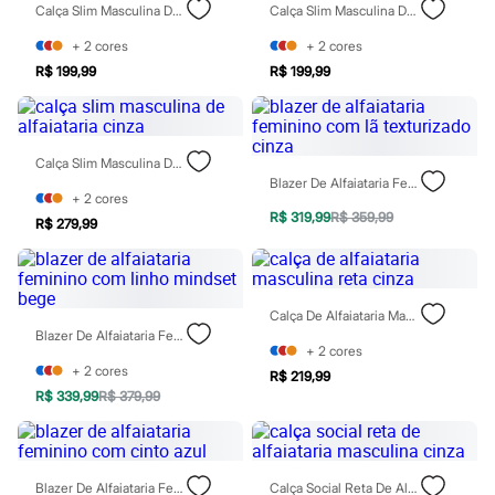
Moda esportiva
Calça Slim Masculina De Alfaiataria Cinza
Calça Slim Masculina De Alfaiataria Azul
Shorts e Saias
Vestidos
+
2
cores
+
2
cores
Masculino
R$ 199,99
R$ 199,99
Em alta
Dia dos Pais
Inverno
Novidades
Calça Slim Masculina De Alfaiataria Cinza
Roupas
Blazer De Alfaiataria Feminino Com Lã Texturizado Cinza
Bermudas
+
2
cores
Camisas
R$ 319,99
R$ 359,99
Calças
R$ 279,99
Camisetas e Regatas
Casacos e Jaquetas
Jeans
Polos
Calça De Alfaiataria Masculina Reta Cinza
Acessórios
Blazer De Alfaiataria Feminino Com Linho Mindset Bege
Bolsas e Mochilas
+
2
cores
Chapéus e Bonés
+
2
cores
R$ 219,99
Cintos
R$ 339,99
R$ 379,99
Carteiras
Óculos
Relógios
Calçados
Botas
Blazer De Alfaiataria Feminino Com Cinto Azul
Calça Social Reta De Alfaiataria Masculina Cinza