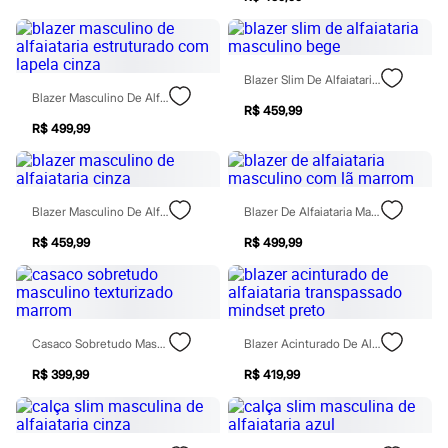
Sawary
Yessica
Moda esportiva
Acessórios
Blusas
Blazer Slim De Alfaiataria Masculino Bege
Calçados
Blazer Masculino De Alfaiataria Estruturado Com Lapela Cinza
Leggings
R$ 459,99
Shorts e Bermudas
R$ 499,99
Tops
Moda íntima
Calcinhas
Cintas e Modeladores
Blazer Masculino De Alfaiataria Cinza
Blazer De Alfaiataria Masculino Com Lã Marrom
Meias
Pijamas
R$ 459,99
R$ 499,99
Sutiãs e Tops
Moda praia
Biquínis
Maiôs
Saídas de praia
Casaco Sobretudo Masculino Texturizado Marrom
Blazer Acinturado De Alfaiataria Transpassado Mindset Preto
Personagens
Plus size
R$ 399,99
R$ 419,99
Blusas e Camisetas
Calças
Casacos e Jaquetas
Jeans