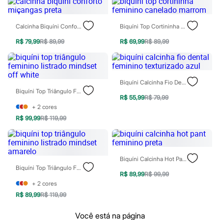
Homem Aranha
Minecraft
Naruto
Calcinha Biquíni Conforto Miçangas Preta
Biquíni Top Cortininha Feminino Canelado Marrom
Patrulha Canina
Sonic
R$ 79,99
R$ 89,99
R$ 69,99
R$ 89,99
Stitch
Beleza
Kits
Perfumes árabes
Biquíni Calcinha Fio Dental Feminino Texturizado Azul
Novidades
Biquíni Top Triângulo Feminino Listrado Mindset Off White
Cabelos
R$ 55,99
R$ 79,99
Condicionador
+
2
cores
Escovas e Pentes
R$ 99,99
R$ 119,99
Finalizadores
Shampoo
Tratamento
Cuidados com o corpo
Hidratante
Biquíni Calcinha Hot Pant Feminino Preta
Protetor solar
Biquíni Top Triângulo Feminino Listrado Mindset Amarelo
Tratamento
R$ 89,99
R$ 99,99
Cuidados com o rosto
+
2
cores
Esfoliante
R$ 89,99
R$ 119,99
Hidratante
Protetor solar
Você está na página
Tônicos