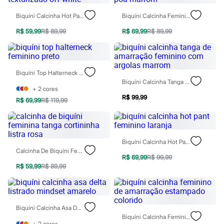
City
Clock House
Biquíni Calcinha Hot Pant Texturizado Off White
Biquíni Calcinha Feminino Poá Marrom
Mindset
Sawary
R$ 59,99
R$ 89,99
R$ 69,99
R$ 89,99
Yessica
Moda esportiva
Acessórios
Blusas
Biquíni Top Halterneck Feminino Preto
Calçados
Biquíni Calcinha Tanga De Amarração Feminino Com Argolas Marrom
Leggings
+
2
cores
Shorts e Bermudas
R$ 99,99
Tops
R$ 69,99
R$ 119,99
Moda íntima
Calcinhas
Cintas e Modeladores
Meias
Biquíni Calcinha Hot Pant Feminino Laranja
Pijamas
Calcinha De Biquíni Feminina Tanga Cortininha Listra Rosa
Sutiãs e Tops
R$ 69,99
R$ 99,99
Moda praia
R$ 59,99
R$ 89,99
Biquínis
Maiôs
Saídas de praia
Personagens
Biquíni Calcinha Asa Delta Listrado Mindset Amarelo
Plus size
Biquíni Calcinha Feminino De Amarração Estampado Colorido
Blusas e Camisetas
+
2
cores