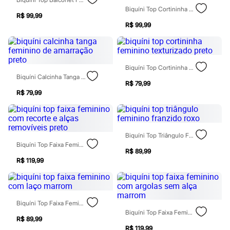
Relógios
Biquíni Top Cortininha Feminino Com Babado Animal Print Bege
Calçados
R$ 99,99
Botas
R$ 99,99
Chinelos
Sapatos
Sandálias e Papetes
Tênis
Biquíni Top Cortininha Feminino Texturizado Preto
Moda esportiva
Biquíni Calcinha Tanga Feminino De Amarração Preto
Acessórios
R$ 79,99
Bermudas
R$ 79,99
Camisetas
Calças
Calçados
Regatas
Moda íntima
Biquíni Top Triângulo Feminino Franzido Roxo
Cuecas
Biquíni Top Faixa Feminino Com Recorte E Alças Removíveis Preto
Meias
R$ 89,99
Pijamas
R$ 119,99
Moda praia
Personagens
Plus size
Blusas e Camisetas
Biquíni Top Faixa Feminino Com Laço Marrom
Calças
Biquíni Top Faixa Feminino Com Argolas Sem Alça Marrom
Camisas
R$ 89,99
Casacos e Jaquetas
R$ 119,99