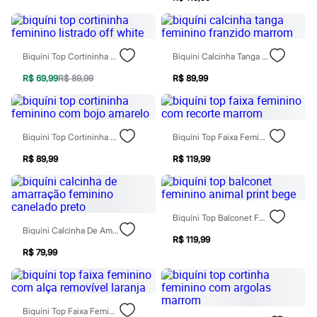
Jeans
Moda esportiva
Shorts e Bermudas
Todos os produtos
Biquíni Top Cortininha Feminino Listrado Off White
Biquíni Calcinha Tanga Feminino Franzido Marrom
Infantil
Em alta
R$ 69,99
R$ 89,99
R$ 89,99
Arrumadinho para os meninos
Romântico para as meninas
Inverno
Novidades
Roupas menina
Biquíni Top Cortininha Feminino Com Bojo Amarelo
Biquíni Top Faixa Feminino Com Recorte Marrom
0 a 24 meses
1 a 5 anos
R$ 89,99
R$ 119,99
4 a 12 anos
10 a 16 anos
Roupas menino
0 a 24 meses
Biquíni Top Balconet Feminino Animal Print Bege
1 a 5 anos
Biquíni Calcinha De Amarração Feminino Canelado Preto
4 a 12 anos
R$ 119,99
10 a 16 anos
R$ 79,99
Acessórios
Recém-nascido
Bolsas e Mochilas
Chapéus
Biquíni Top Faixa Feminino Com Alça Removível Laranja
Calçados