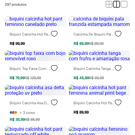
Roupas
297
produtos
Blusas e Camisetas
Básicos
Calças
Casacos e Jaquetas
Jeans
Macacões
Biquíni Calcinha Hot Pant Feminino Canelado Preto
Calcinha De Biquíni Pala Franzida Estampada Marrom
Saias
Shorts e Bermudas
R$ 99,99
R$ 89,99
R$ 99,99
Vestidos
Acessórios
Bolsas
Bonés e Chapéus
Biquíni Top Faixa Com Bojo Removível Roxo
Biquíni Calcinha Tanga Com Frufru E Amarração Rosa
Bijoux
Cintos
R$ 79,99
R$ 129,99
R$ 45,99
R$ 89,99
Óculos
Relógios
Calçados
Botas
Biquíni Calcinha Asa Delta Proteção Uv Preto
Biquíni Calcinha Hot Pant Feminina Animal Print Bege
Chinelos
Rasteirinhas
R$ 89,99
+
3
cores
Sandálias
Sapatilhas
R$ 35,99
R$ 85,99
Tênis
Marcas