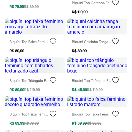
Biquíni Top Cortinha Feminino Com Argolas Marrom
Botas
R$ 79,99
R$ 89,99
Chinelos
R$ 119,99
Pantufas
Rasteirinhas
Sandálias
Tênis
Diversão
Marcas
Biquíni Top Faixa Feminino Com Argola Franzido Amarelo
Biquíni Calcinha Tanga Feminino Com Amarração Amarelo
Baby Club
Fifteen
R$ 89,99
R$ 89,99
Miss Fifteen
Palomino
Moda íntima
Calcinhas
Cuecas
Biquíni Top Triângulo Feminino Com Babados Texturizado Azul
Biquíni Top Triângulo Feminino Trançado Acetinado Bege
Meias
Pijamas
R$ 89,99
R$ 119,99
R$ 45,99
R$ 119,99
Moda praia
Biquínis e Maiôs
Blusas de proteção
Sungas
Biquíni Top Faixa Feminino Decote Quadrado Vermelho
Biquíni Top Faixa Feminino Listrado Marrom
Personagens
Bluey
R$ 69,99
R$ 79,99
R$ 59,99
R$ 89,99
Disney
Hello Kitty