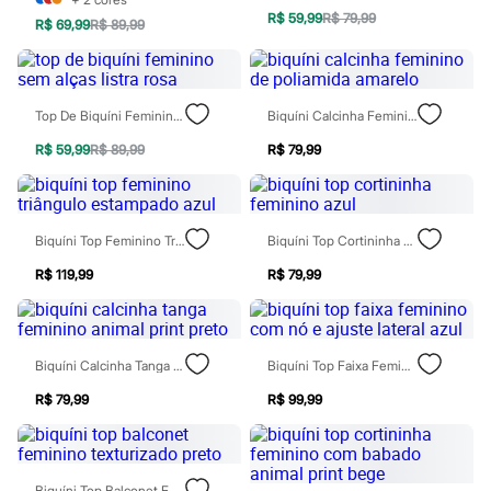
Calças
R$ 59,99
R$ 79,99
Casacos e Jaquetas
R$ 69,99
R$ 89,99
Jeans
Moda esportiva
Shorts e Saias
Vestidos
Top De Biquíni Feminino Sem Alças Listra Rosa
Biquíni Calcinha Feminino De Poliamida Amarelo
Masculino
Em alta
R$ 59,99
R$ 89,99
R$ 79,99
Dia dos Pais
Inverno
Novidades
Roupas
Biquíni Top Feminino Triângulo Estampado Azul
Biquíni Top Cortininha Feminino Azul
Bermudas
Camisas
R$ 119,99
R$ 79,99
Calças
Camisetas e Regatas
Casacos e Jaquetas
Jeans
Polos
Biquíni Calcinha Tanga Feminino Animal Print Preto
Biquíni Top Faixa Feminino Com Nó E Ajuste Lateral Azul
Acessórios
Bolsas e Mochilas
R$ 79,99
R$ 99,99
Chapéus e Bonés
Cintos
Carteiras
Óculos
Biquíni Top Balconet Feminino Texturizado Preto