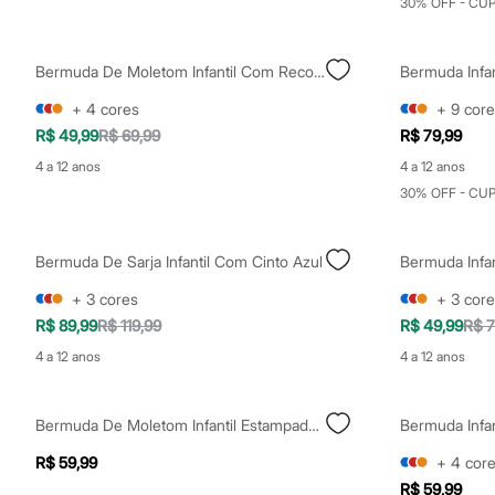
30% OFF - CU
Sapatos
Sandálias e Papetes
Tênis
Moda esportiva
Bermuda De Moletom Infantil Com Recortes Azul
Acessórios
+
4
cores
+
9
core
Bermudas
Camisetas
R$ 49,99
R$ 69,99
R$ 79,99
Calças
4 a 12 anos
4 a 12 anos
Calçados
Regatas
30% OFF - CU
Moda íntima
Cuecas
Meias
Bermuda De Sarja Infantil Com Cinto Azul
Pijamas
Moda praia
+
3
cores
+
3
core
Personagens
R$ 89,99
R$ 119,99
R$ 49,99
R$ 7
Plus size
Blusas e Camisetas
4 a 12 anos
4 a 12 anos
Calças
Camisas
Casacos e Jaquetas
Bermuda De Moletom Infantil Estampada De Coqueiros Azul
Jeans
Moda esportiva
R$ 59,99
+
4
cor
Shorts e Bermudas
Todos os produtos
R$ 59,99