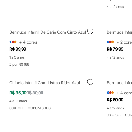
Infantil
4 a 12 anos
Em alta
Arrumadinho para os meninos
Romântico para as meninas
Inverno
Novidades
Bermuda Infantil De Sarja Com Cinto Azul
Roupas menina
0 a 24 meses
+
4
cores
+
2
core
1 a 5 anos
R$ 99,99
R$ 79,99
4 a 12 anos
10 a 16 anos
1 a 5 anos
4 a 12 anos
Roupas menino
2 por R$ 199
0 a 24 meses
1 a 5 anos
4 a 12 anos
Chinelo Infantil Com Listras Rider Azul
10 a 16 anos
Acessórios
R$ 35,99
R$ 39,99
+
4
cor
Recém-nascido
Bolsas e Mochilas
R$ 69,99
4 a 12 anos
Chapéus
30% OFF - CUPOM 8DO8
4 a 12 anos
Calçados
Botas
30% OFF - CU
Chinelos
Pantufas
Rasteirinhas