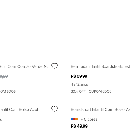
Short Infantil Surf Com Cordão Verde Neon
9,99
R$ 59,99
4 a 12 anos
POM 8DO8
30% OFF - CUPOM 8DO8
fantil Com Bolso Azul
Boardshort Infantil Com Bolso A
s
+
5
cores
R$ 49,99