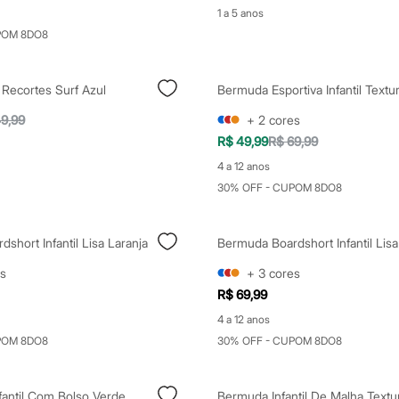
1 a 5 anos
POM 8DO8
l Recortes Surf Azul
9,99
+
2
cores
R$ 49,99
R$ 69,99
4 a 12 anos
30% OFF - CUPOM 8DO8
short Infantil Lisa Laranja
Bermuda Boardshort Infantil Lisa
s
+
3
cores
R$ 69,99
4 a 12 anos
POM 8DO8
30% OFF - CUPOM 8DO8
fantil Com Bolso Verde