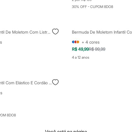
30% OFF - CUPOM 8DO8
Bermuda Infantil De Moletom Com Listras Preta
s
+
4
cores
R$ 49,99
R$ 99,99
4 a 12 anos
Bermuda Infantil Com Elástico E Cordão Bege
es
POM 8DO8
Você está na página