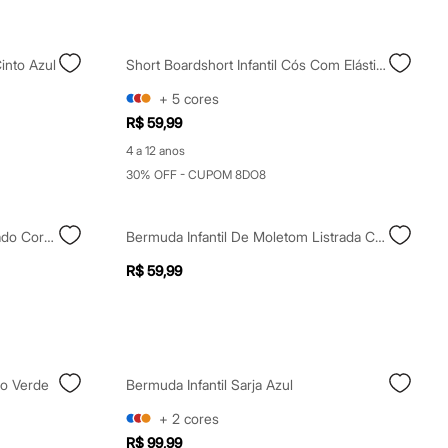
into Azul
Short Boardshort Infantil Cós Com Elástico E Cordão Azul
+
5
cores
R$ 59,99
4 a 12 anos
30% OFF - CUPOM 8DO8
Regata Infantil De Algodão Bordado Coração Canelada Azul
Bermuda Infantil De Moletom Listrada Com Bolsos E Cordão Off White
R$ 59,99
do Verde
Bermuda Infantil Sarja Azul
+
2
cores
R$ 99,99