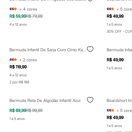
Shorts e Saias
Vestidos
+
4
cores
+
5
core
Masculino
R$ 59,99
R$ 79,99
R$ 49,99
Em alta
Dia dos Pais
4 a 12 anos
1 a 5 anos
Inverno
30% OFF - CU
Novidades
Roupas
Bermudas
Bermuda Infantil De Sarja Com Cinto Kaki - Azul Marinho
Bermuda Infa
Camisas
Calças
+
2
cores
R$ 49,99
Camisetas e Regatas
Casacos e Jaquetas
R$ 119,99
1 a 5 anos
Jeans
4 a 12 anos
Polos
Acessórios
2 por R$ 199
Bolsas e Mochilas
Chapéus e Bonés
Cintos
Bermuda Reta De Algodão Infantil Azul
Boardshort In
Carteiras
Óculos
R$ 69,99
R$ 99,99
+
5
core
Relógios
R$ 49,99
Calçados
1 a 5 anos
Botas
1 a 5 anos
Chinelos