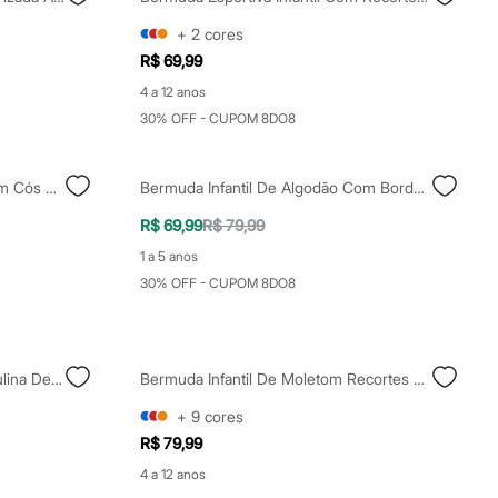
+
2
cores
R$ 69,99
4 a 12 anos
30% OFF - CUPOM 8DO8
Bermuda Infantil De Algodão Com Cós Elástico Azul
Bermuda Infantil De Algodão Com Bordado Cinza
R$ 69,99
R$ 79,99
1 a 5 anos
30% OFF - CUPOM 8DO8
Bermuda Esportiva Infantil Masculina De Malha Creta Azul
Bermuda Infantil De Moletom Recortes Azul
+
9
cores
R$ 79,99
4 a 12 anos