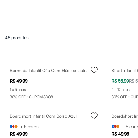
Casacos e Jaquetas
Jeans
Macacões
Saias
Shorts e Bermudas
Vestidos
Acessórios
46
produtos
Bolsas
Bonés e Chapéus
Bijoux
Cintos
Óculos
Relógios
Bermuda Infantil Cós Com Elástico Listrada Azul
Calçados
Botas
R$ 49,99
R$ 55,99
R$ 5
Chinelos
Rasteirinhas
1 a 5 anos
4 a 12 anos
Sandálias
30% OFF - CUPOM 8DO8
30% OFF - CU
Sapatilhas
Tênis
Marcas
Boardshort Infantil Com Bolso Azul
Boardshort In
City
Clock House
+
5
cores
+
5
core
Mindset
R$ 49,99
R$ 49,99
Sawary