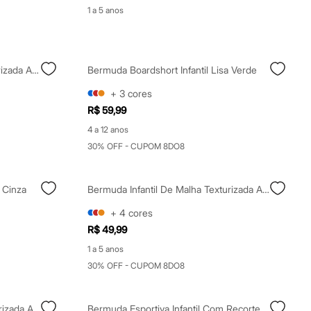
1 a 5 anos
Bermuda Esportiva Infantil Texturizada Azul
Bermuda Boardshort Infantil Lisa Verde
+
3
cores
R$ 59,99
4 a 12 anos
30% OFF - CUPOM 8DO8
 Cinza
Bermuda Infantil De Malha Texturizada Azul
+
4
cores
R$ 49,99
1 a 5 anos
30% OFF - CUPOM 8DO8
Bermuda Infantil De Malha Texturizada Azul
Bermuda Esportiva Infantil Com Recorte Cós Elástico Azul