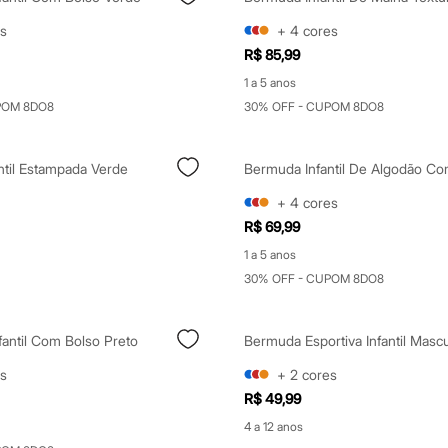
s
+
4
cores
R$ 85,99
1 a 5 anos
POM 8DO8
30% OFF - CUPOM 8DO8
ntil Estampada Verde
+
4
cores
R$ 69,99
1 a 5 anos
30% OFF - CUPOM 8DO8
fantil Com Bolso Preto
s
+
2
cores
R$ 49,99
4 a 12 anos