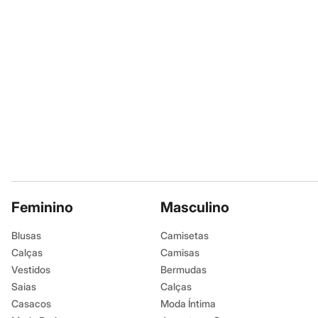
Sandálias
Tênis
Diversão
Marcas
Baby Club
Fifteen
Miss Fifteen
Palomino
Moda íntima
Calcinhas
Cuecas
Meias
Pijamas
Moda praia
Biquínis e Maiôs
Blusas de proteção
Feminino
Masculino
Sungas
Personagens
Blusas
Camisetas
Bluey
Disney
Calças
Camisas
Hello Kitty
Vestidos
Bermudas
Homem Aranha
Saias
Calças
Minecraft
Naruto
Casacos
Moda Íntima
Patrulha Canina