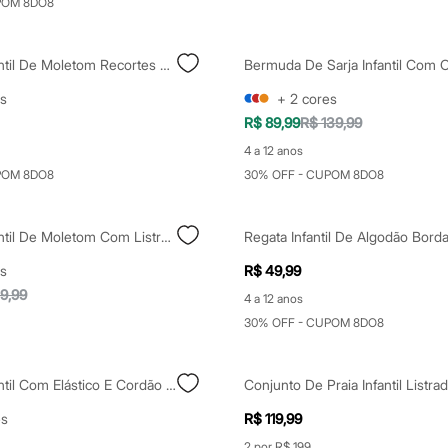
POM 8DO8
Bermuda Infantil De Moletom Recortes Azul
Bermuda De Sarja Infantil Com C
s
+
2
cores
R$ 89,99
R$ 139,99
4 a 12 anos
POM 8DO8
30% OFF - CUPOM 8DO8
Bermuda Infantil De Moletom Com Listras Bege
s
R$ 49,99
9,99
4 a 12 anos
30% OFF - CUPOM 8DO8
Bermuda Infantil Com Elástico E Cordão Preto
Conjunto De Praia Infantil Listra
es
R$ 119,99
2 por R$ 199