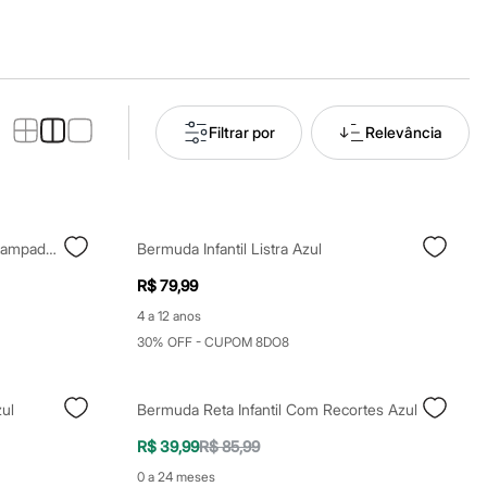
Filtrar por
Relevância
Bermuda Infantil Boardshorts Estampado Azul
Bermuda Infantil Listra Azul
R$ 79,99
4 a 12 anos
30% OFF - CUPOM 8DO8
zul
Bermuda Reta Infantil Com Recortes Azul
R$ 39,99
R$ 85,99
0 a 24 meses