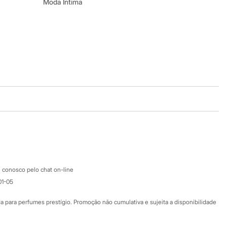
Moda Íntima
Baixe o app
Google store
Apple store
Atendimento
 conosco pelo chat on-line
01-05
Ajuda
Fale conosco
ara perfumes prestígio. Promoção não cumulativa e sujeita a disponibilidade
Nossas lojas
Nossas lojas plus size