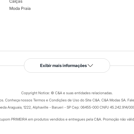
Calças
Moda Praia
Serviços
Exibir mais informações
Tipos de serviços
o C&A
Clique e retire
Trocas e devoluções
ograma
Copyright Notice: © C&A e suas entidades relacionadas.
Formas de pagamento
dos. Conheça nossos Termos e Condições de Uso do Site C&A. C&A Modas SA. Fale
Todas as vantagens
ay
eda Araguaia, 1222, Alphaville - Barueri - SP Cep: 06455-000 CNPJ 45.242.914/00
Minha C&A
rtão
Cupons de desconto
cupom PRIMEIRA em produtos vendidos e entregues pela C&A. Promoção não válida p
Cartão presente
atórios
Sobre o cartão presente