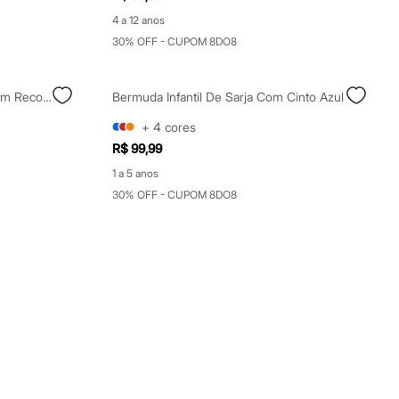
4 a 12 anos
30% OFF - CUPOM 8DO8
Bermuda De Moletom Infantil Com Recorte Azul
Bermuda Infantil De Sarja Com Cinto Azul
+
4
cores
R$ 99,99
1 a 5 anos
30% OFF - CUPOM 8DO8