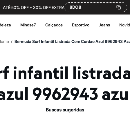
8DO8
ATÉ 50% OFF + 30% OFF EXTRA
Beleza
Mindse7
Calçados
Esportivo
Jeans
Novi
/
Home
Bermuda Surf Infantil Listrada Com Cordao Azul 9962943 Az
azul 9962943 azu
buscas sugeridas