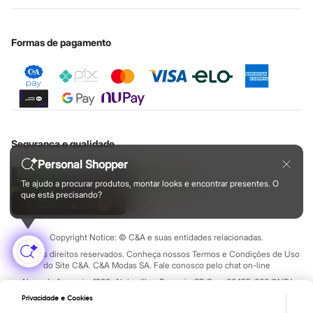
Botas
Educação financeira
Chinelos
Nossas lojas plus size
Cartão presente
Minha privacidade
Sustentabilidade
Pantufas
Sobre o cartão presente
Rasteirinhas
Central de ética
Formas de pagamento
Sandálias
Sapatilhas
Sapatos
Scarpin
Tamancos
Tênis
Masculino
Chinelos
Segurança e qualidade
Sandálias
Personal Shopper
Sapatênis
Sapatos
Te ajudo a procurar produtos, montar looks e encontrar presentes. O
Tênis
que está precisando?
Menina
Babuche
Botas
Copyright Notice: © C&A e suas entidades relacionadas.
Chinelos
Pantufas
Todos os direitos reservados. Conheça nossos Termos e Condições de Uso
Sandálias
do Site C&A. C&A Modas SA. Fale conosco pelo chat on-line
Sapatilhas
Alameda Araguaia, 1222, Alphaville - Barueri - SP Cep: 06455-000 CNPJ
Tênis
45.242.914/0001-05
Privacidade e Cookies
Menino