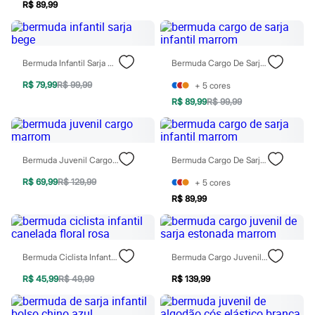
R$ 89,99
Rasteirinhas
Sandálias
Tênis
Diversão
Marcas
Bermuda Infantil Sarja Bege
Bermuda Cargo De Sarja Infantil Marrom
Baby Club
Fifteen
R$ 79,99
R$ 99,99
+
5
cores
Miss Fifteen
R$ 89,99
R$ 99,99
Palomino
Moda íntima
Calcinhas
Cuecas
Meias
Bermuda Juvenil Cargo Marrom
Bermuda Cargo De Sarja Infantil Marrom
Pijamas
R$ 69,99
R$ 129,99
+
5
cores
Moda praia
Biquínis e Maiôs
R$ 89,99
Blusas de proteção
Sungas
Personagens
Bluey
Bermuda Ciclista Infantil Canelada Floral Rosa
Bermuda Cargo Juvenil De Sarja Estonada Marrom
Disney
Hello Kitty
R$ 45,99
R$ 49,99
R$ 139,99
Homem Aranha
Minecraft
Naruto