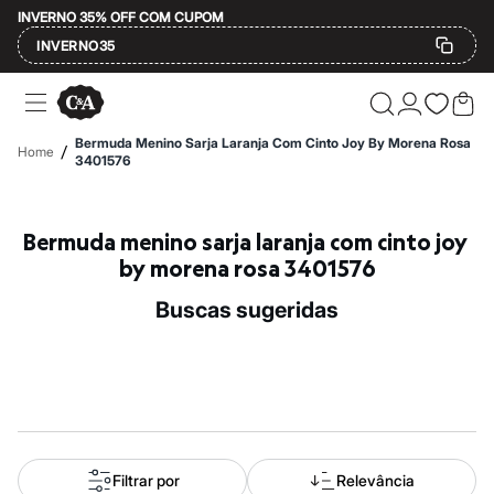
INVERNO 35% OFF COM CUPOM
INVERNO35
Ofertas
Compre por Departamento
Feminino
Bermuda Menino Sarja Laranja Com Cinto Joy By Morena Rosa
/
Home
Masculino
3401576
Infantil
Calçados
Mindse7
Bermuda menino sarja laranja com cinto joy 
Plus Size
Até 20% off
by morena rosa 3401576
Até 40% off
Até 60% off
buscas sugeridas
A partir de 60% off
Feminino
Em alta
Inverno
Alfaiataria
Novidades
Roupas
Blusas e Camisetas
Básicos
Filtrar por
Relevância