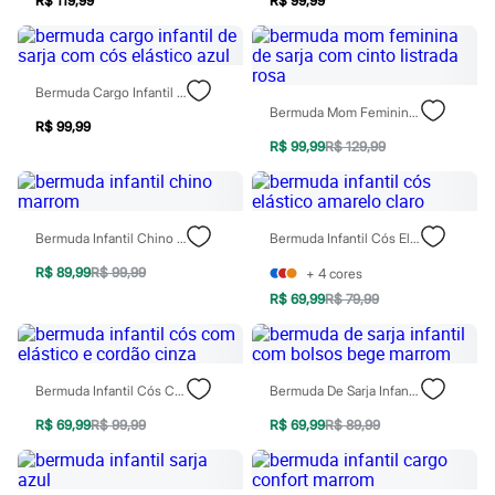
R$ 119,99
R$ 99,99
Moda esportiva
Shorts e Saias
Vestidos
Masculino
Em alta
Bermuda Cargo Infantil De Sarja Com Cós Elástico Azul
Dia dos Pais
Bermuda Mom Feminina De Sarja Com Cinto Listrada Rosa
Inverno
R$ 99,99
Novidades
R$ 99,99
R$ 129,99
Roupas
Bermudas
Camisas
Calças
Bermuda Infantil Chino Marrom
Bermuda Infantil Cós Elástico Amarelo Claro
Camisetas e Regatas
Casacos e Jaquetas
R$ 89,99
R$ 99,99
+
4
cores
Jeans
R$ 69,99
R$ 79,99
Polos
Acessórios
Bolsas e Mochilas
Chapéus e Bonés
Cintos
Bermuda Infantil Cós Com Elástico E Cordão Cinza
Bermuda De Sarja Infantil Com Bolsos Bege Marrom
Carteiras
Óculos
R$ 69,99
R$ 99,99
R$ 69,99
R$ 89,99
Relógios
Calçados
Botas