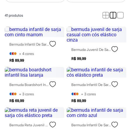
Calças
Casacos e Jaquetas
Jeans
41
produtos
Macacões
Saias
Shorts e Bermudas
Vestidos
Acessórios
Bolsas
Bermuda Infantil De Sarja Com Cinto Marrom
Bonés e Chapéus
Bermuda Juvenil De Sarja Casual Com Cós Elástico Cinza
Bijoux
+
4
cores
Cintos
R$ 99,99
R$ 89,99
Óculos
Relógios
Calçados
Botas
Chinelos
Bermuda Boardshort Infantil Lisa Laranja
Bermuda Infantil De Sarja Cós Elástico Preta
Rasteirinhas
+
3
cores
+
3
cores
Sandálias
Sapatilhas
R$ 69,99
R$ 89,99
Tênis
Marcas
City
Clock House
Bermuda Reta Juvenil De Sarja Cós Elástico Preta
Bermuda Infantil De Sarja Com Cinto Azul
Mindset