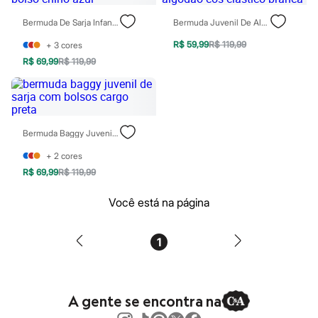
Patrulha Canina
Sonic
Bermuda De Sarja Infantil Bolso Chino Azul
Bermuda Juvenil De Algodão Cós Elástico Branca
Stitch
R$ 59,99
R$ 119,99
+
3
cores
Beleza
Kits
R$ 69,99
R$ 119,99
Perfumes árabes
Novidades
Cabelos
Condicionador
Escovas e Pentes
Bermuda Baggy Juvenil De Sarja Com Bolsos Cargo Preta
Finalizadores
Shampoo
+
2
cores
Tratamento
R$ 69,99
R$ 119,99
Cuidados com o corpo
Hidratante
Protetor solar
Você está na página
Tratamento
Cuidados com o rosto
Esfoliante
1
Hidratante
Protetor solar
Tônicos
Maquiagens
A gente se encontra na
Base
Batom