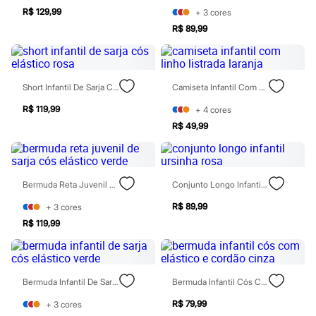
Todos os produtos
R$ 129,99
+
3
cores
Infantil
R$ 89,99
Em alta
Arrumadinho para os meninos
Romântico para as meninas
Inverno
Novidades
Short Infantil De Sarja Cós Elástico Rosa
Camiseta Infantil Com Linho Listrada Laranja
Roupas menina
0 a 24 meses
R$ 119,99
+
4
cores
1 a 5 anos
R$ 49,99
4 a 12 anos
10 a 16 anos
Roupas menino
0 a 24 meses
1 a 5 anos
Bermuda Reta Juvenil De Sarja Cós Elástico Verde
Conjunto Longo Infantil Ursinha Rosa
4 a 12 anos
R$ 89,99
+
3
cores
10 a 16 anos
Acessórios
R$ 119,99
Recém-nascido
Bolsas e Mochilas
Chapéus
Calçados
Bermuda Infantil De Sarja Cós Elástico Verde
Bermuda Infantil Cós Com Elástico E Cordão Cinza
Botas
Chinelos
R$ 79,99
+
3
cores
Pantufas