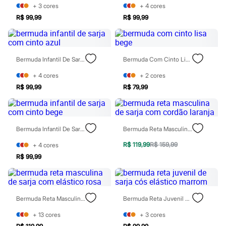
Sawary
+
3
cores
+
4
cores
Yessica
R$ 99,99
R$ 99,99
Moda esportiva
Acessórios
Blusas
Calçados
Leggings
Bermuda Infantil De Sarja Com Cinto Azul
Bermuda Com Cinto Lisa Bege
Shorts e Bermudas
Tops
+
4
cores
+
2
cores
Moda íntima
R$ 99,99
R$ 79,99
Calcinhas
Cintas e Modeladores
Meias
Pijamas
Sutiãs e Tops
Bermuda Infantil De Sarja Com Cinto Bege
Bermuda Reta Masculina De Sarja Com Cordão Laranja
Moda praia
R$ 119,99
R$ 159,99
+
4
cores
Biquínis
Maiôs
R$ 99,99
Saídas de praia
Personagens
Plus size
Blusas e Camisetas
Bermuda Reta Masculina De Sarja Com Elástico Rosa
Bermuda Reta Juvenil De Sarja Cós Elástico Marrom
Calças
Casacos e Jaquetas
+
13
cores
+
3
cores
Jeans