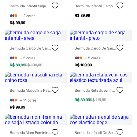
Chinelos
Bermuda Infantil Sarja Azul
Bermuda Infantil Cargo Confort Marrom
Sapatos
Sandálias e Papetes
R$ 89,99
+
2
cores
Tênis
R$ 99,99
Moda esportiva
Acessórios
Bermudas
Camisetas
Calças
Bermuda Cargo De Sarja Infantil - Areia
Bermuda Cargo De Sarja Infantil - Preto
Calçados
Regatas
+
5
cores
+
5
cores
Moda íntima
R$ 89,99
R$ 109,99
R$ 109,99
Cuecas
Meias
Pijamas
Moda praia
Personagens
Bermuda Masculina Reta Chino Rosa
Bermuda Reta Juvenil Cós Elástico Texturizada Azul
Plus size
R$ 89,99
R$ 119,99
+
14
cores
Blusas e Camisetas
Calças
R$ 99,99
Camisas
Casacos e Jaquetas
Jeans
Moda esportiva
Bermuda Mom Feminina De Sarja Listrada Colorida
Bermuda Infantil De Sarja Cós Elástico Bege
Shorts e Bermudas