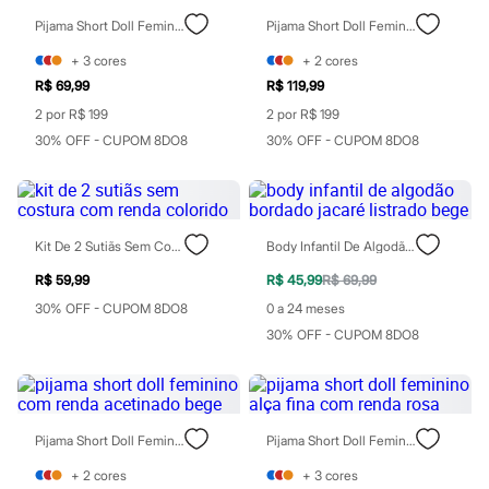
Chinelos
Pijama Short Doll Feminino Alça Fina Com Renda Verde
Pijama Short Doll Feminino Com Viscose E Renda Rosa
Sapatos
Sandálias e Papetes
+
3
cores
+
2
cores
Tênis
Moda esportiva
R$ 69,99
R$ 119,99
Acessórios
2 por R$ 199
2 por R$ 199
Bermudas
30% OFF - CUPOM 8DO8
30% OFF - CUPOM 8DO8
Camisetas
Calças
Calçados
Regatas
Moda íntima
Cuecas
Kit De 2 Sutiãs Sem Costura Com Renda Colorido
Body Infantil De Algodão Bordado Jacaré Listrado Bege
Meias
R$ 59,99
R$ 45,99
R$ 69,99
Pijamas
Moda praia
30% OFF - CUPOM 8DO8
0 a 24 meses
Personagens
30% OFF - CUPOM 8DO8
Plus size
Blusas e Camisetas
Calças
Camisas
Casacos e Jaquetas
Jeans
Pijama Short Doll Feminino Com Renda Acetinado Bege
Pijama Short Doll Feminino Alça Fina Com Renda Rosa
Moda esportiva
+
2
cores
+
3
cores
Shorts e Bermudas