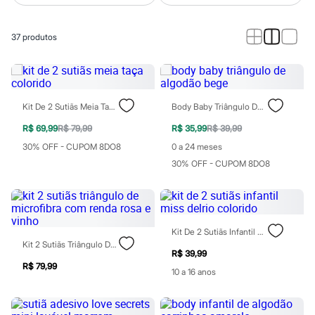
Calças
Casacos e Jaquetas
Jeans
37
produtos
Macacões
Saias
Shorts e Bermudas
Vestidos
Acessórios
Bolsas
Kit De 2 Sutiãs Meia Taça Colorido
Body Baby Triângulo De Algodão Bege
Bonés e Chapéus
Bijoux
R$ 69,99
R$ 79,99
R$ 35,99
R$ 39,99
Cintos
30% OFF - CUPOM 8DO8
0 a 24 meses
Óculos
30% OFF - CUPOM 8DO8
Relógios
Calçados
Botas
Chinelos
Rasteirinhas
Sandálias
Kit De 2 Sutiãs Infantil Miss Delrio Colorido
Sapatilhas
Kit 2 Sutiãs Triângulo De Microfibra Com Renda Rosa E Vinho
Tênis
R$ 39,99
Marcas
R$ 79,99
10 a 16 anos
City
Clock House
Mindset