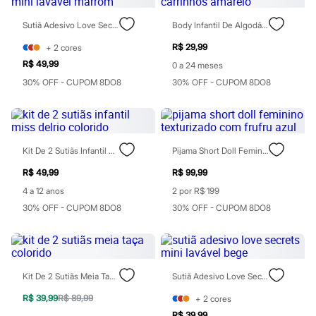
Sawary
Yessica
Sutiã Adesivo Love Secrets Mini Lavável Marrom
Body Infantil De Algodão Carrinhos Amarelo
Moda esportiva
Acessórios
R$ 29,99
+
2
cores
Blusas
R$ 49,99
Calçados
0 a 24 meses
Leggings
30% OFF - CUPOM 8DO8
30% OFF - CUPOM 8DO8
Shorts e Bermudas
Tops
Moda íntima
Calcinhas
Cintas e Modeladores
Kit De 2 Sutiãs Infantil Miss Delrio Colorido
Pijama Short Doll Feminino Texturizado Com Frufru Azul
Meias
Pijamas
R$ 49,99
R$ 99,99
Sutiãs e Tops
4 a 12 anos
2 por R$ 199
Moda praia
Biquínis
30% OFF - CUPOM 8DO8
30% OFF - CUPOM 8DO8
Maiôs
Saídas de praia
Personagens
Plus size
Blusas e Camisetas
Kit De 2 Sutiãs Meia Taça Colorido
Sutiã Adesivo Love Secrets Mini Lavável Bege
Calças
Casacos e Jaquetas
R$ 39,99
R$ 89,99
+
2
cores
Jeans
R$ 39,99