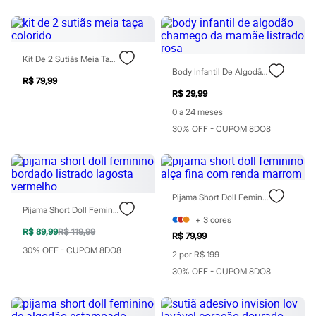
Rasteirinhas
Sandálias
Tênis
Diversão
Marcas
Kit De 2 Sutiãs Meia Taça Colorido
Baby Club
Body Infantil De Algodão Chamego Da Mamãe Listrado Rosa
R$ 79,99
Fifteen
R$ 29,99
Miss Fifteen
Palomino
0 a 24 meses
Moda íntima
30% OFF - CUPOM 8DO8
Calcinhas
Cuecas
Meias
Pijamas
Moda praia
Pijama Short Doll Feminino Alça Fina Com Renda Marrom
Biquínis e Maiôs
Pijama Short Doll Feminino Bordado Listrado Lagosta Vermelho
Blusas de proteção
+
3
cores
Sungas
R$ 89,99
R$ 119,99
Personagens
R$ 79,99
Bluey
30% OFF - CUPOM 8DO8
2 por R$ 199
Disney
30% OFF - CUPOM 8DO8
Hello Kitty
Homem Aranha
Minecraft
Naruto