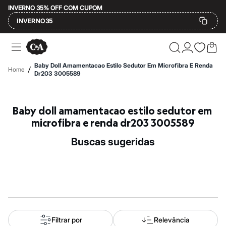
INVERNO 35% OFF COM CUPOM
INVERNO35
Ofertas
Compre por Departamento
Feminino
Baby Doll Amamentacao Estilo Sedutor Em Microfibra E Renda
/
Home
Masculino
Dr203 3005589
Infantil
Calçados
Mindse7
Baby doll amamentacao estilo sedutor em 
Plus Size
Até 20% off
microfibra e renda dr203 3005589
Até 40% off
Até 60% off
buscas sugeridas
A partir de 60% off
Feminino
Em alta
Inverno
Alfaiataria
Novidades
Roupas
Blusas e Camisetas
Básicos
Filtrar por
Relevância