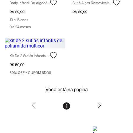
Body Infantil De Algodão Dino Texturizado Bege
Sutiã Alças Removíveis Com Bojo Roxo
Blush
Corretivo
R$ 39,99
R$ 39,99
Gloss
10 a 16 anos
Pó facial
Sombras
0 a 24 meses
Al Wataniah
Banderas
Beleza C&A
Boca Rosa
Bruna Tavares
Kit De 2 Sutiãs Infantis De Poliamida Multicor
Carolina Herrera
Ciclo
R$ 59,99
Fran by Franciny Ehlke
30% OFF - CUPOM 8DO8
Jean Paul Gaultier
Lancôme
Mari Maria
Você está na página
Mascavo
Niina Secrets
Océane
1
Payot
Rabanne
Real Techniques
Vizzela
Vult