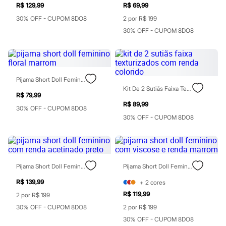
Todos os produtos
R$ 129,99
R$ 69,99
Infantil
30% OFF - CUPOM 8DO8
2 por R$ 199
Em alta
30% OFF - CUPOM 8DO8
Arrumadinho para os meninos
Romântico para as meninas
Inverno
Novidades
Roupas menina
0 a 24 meses
Pijama Short Doll Feminino Floral Marrom
1 a 5 anos
Kit De 2 Sutiãs Faixa Texturizados Com Renda Colorido
4 a 12 anos
R$ 79,99
10 a 16 anos
R$ 89,99
30% OFF - CUPOM 8DO8
Roupas menino
30% OFF - CUPOM 8DO8
0 a 24 meses
1 a 5 anos
4 a 12 anos
10 a 16 anos
Acessórios
Pijama Short Doll Feminino Com Renda Acetinado Preto
Pijama Short Doll Feminino Com Viscose E Renda Marrom
Recém-nascido
Bolsas e Mochilas
R$ 139,99
+
2
cores
Chapéus
R$ 119,99
Calçados
2 por R$ 199
Botas
30% OFF - CUPOM 8DO8
2 por R$ 199
Chinelos
30% OFF - CUPOM 8DO8
Pantufas