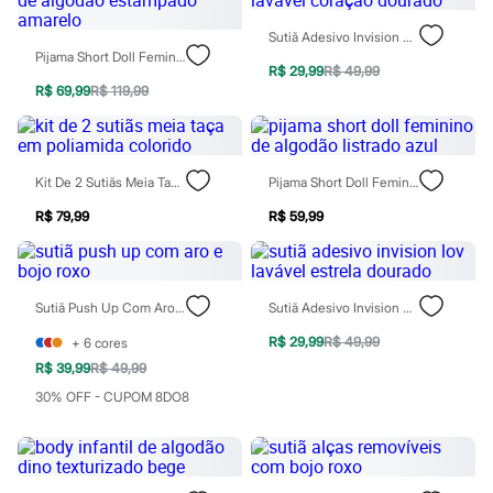
Patrulha Canina
Sonic
Sutiã Adesivo Invision Lov Lavável Coração Dourado
Stitch
Pijama Short Doll Feminino De Algodão Estampado Amarelo
R$ 29,99
R$ 49,99
Beleza
R$ 69,99
R$ 119,99
Kits
Perfumes árabes
Novidades
Cabelos
Condicionador
Kit De 2 Sutiãs Meia Taça Em Poliamida Colorido
Pijama Short Doll Feminino De Algodão Listrado Azul
Escovas e Pentes
Finalizadores
R$ 79,99
R$ 59,99
Shampoo
Tratamento
Cuidados com o corpo
Hidratante
Sutiã Push Up Com Aro E Bojo Roxo
Sutiã Adesivo Invision Lov Lavável Estrela Dourado
Protetor solar
Tratamento
R$ 29,99
R$ 49,99
+
6
cores
Cuidados com o rosto
R$ 39,99
R$ 49,99
Esfoliante
Hidratante
30% OFF - CUPOM 8DO8
Protetor solar
Tônicos
Maquiagens
Base
Batom