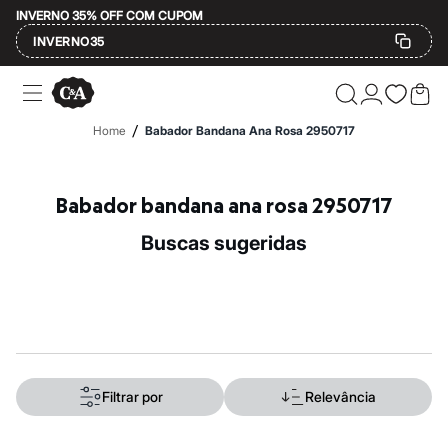
INVERNO 35% OFF COM CUPOM
INVERNO35
Ofertas
Compre por Departamento
Feminino
/
Home
Babador Bandana Ana Rosa 2950717
Masculino
Infantil
Calçados
Mindse7
Babador bandana ana rosa 2950717
Plus Size
Até 20% off
buscas sugeridas
Até 40% off
Até 60% off
A partir de 60% off
Feminino
Em alta
Inverno
Alfaiataria
Novidades
Roupas
Filtrar por
Relevância
Blusas e Camisetas
Básicos