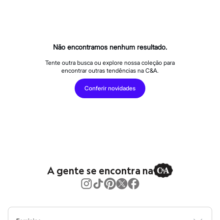
Calças
Casacos e Jaquetas
Jeans
Macacões
Saias
Shorts e Bermudas
Não encontramos nenhum resultado.
Vestidos
Acessórios
Tente outra busca ou explore nossa coleção para
encontrar outras tendências na C&A.
Bolsas
Bonés e Chapéus
Conferir novidades
Bijoux
Cintos
Óculos
Relógios
Calçados
Botas
Chinelos
Rasteirinhas
Sandálias
A gente se encontra na
Sapatilhas
Tênis
Marcas
City
Clock House
Mindset