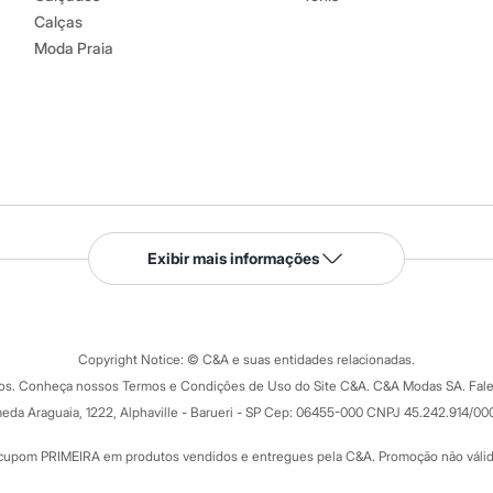
Calças
Moda Praia
Serviços
Exibir mais informações
Tipos de serviços
o C&A
Clique e retire
Trocas e devoluções
ograma
Copyright Notice: © C&A e suas entidades relacionadas.
Formas de pagamento
dos. Conheça nossos Termos e Condições de Uso do Site C&A. C&A Modas SA. Fale
Todas as vantagens
ay
eda Araguaia, 1222, Alphaville - Barueri - SP Cep: 06455-000 CNPJ 45.242.914/00
Minha C&A
rtão
Cupons de desconto
cupom PRIMEIRA em produtos vendidos e entregues pela C&A. Promoção não válida p
Cartão presente
atórios