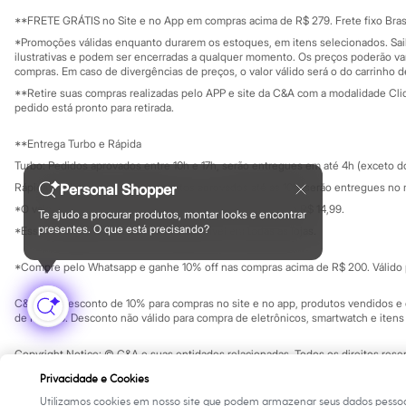
Sala de imprensa
Sonic
Educação fina
**FRETE GRÁTIS no Site e no App em compras acima de R$ 279. Frete fixo Brasi
Stitch
Privacidade
Sustentabilida
*Promoções válidas enquanto durarem os estoques, em itens selecionados. Sa
Beleza
Configuração de cookies
ilustrativas e podem ser encerradas a qualquer momento. Os preços poderão var
Kits
Minha privacidade
compras. Em caso de divergências de preços, o valor válido será o do carrinho 
Perfumes árabes
**Retire suas compras realizadas pelo APP e site da C&A com a modalidade Clique
Novidades
pedido está pronto para retirada.
Cabelos
Condicionador
Escovas e Pentes
**Entrega Turbo e Rápida
Finalizadores
Turbo: Pedidos aprovados entre 10h e 17h, serão entregues em até 4h (exceto d
Shampoo
Rápida: Pedidos com os pagamentos aprovados até as 10h, serão entregues no 
Personal Shopper
Tratamento
Cuidados com o corpo
*O valor do frete para o turbo é R$ 24,99 e para a rápida é R$ 14,99.
Te ajudo a procurar produtos, montar looks e encontrar
Formas de pagamento
Hidratante
presentes. O que está precisando?
*Essa condição ainda não estará disponível em todas as lojas.
Protetor solar
Tratamento
*Compre pelo Whatsapp e ganhe 10% off nas compras acima de R$ 200. Válido p
Cuidados com o rosto
Esfoliante
C&A Pay: desconto de 10% para compras no site e no app, produtos vendidos e e
Hidratante
de R$ 400. Desconto não válido para compra de eletrônicos, smartwatch e iten
Protetor solar
Tônicos
Copyright Notice: © C&A e suas entidades relacionadas. Todos os direitos rese
Maquiagens
SP Cep: 06455-000 CNPJ 45.242.914/0001-05
Base
Privacidade e Cookies
Batom
Utilizamos cookies em nosso site que podem armazenar seus dados pessoa