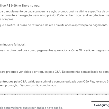
Sobre o cartão presente
nceira
l de R$ 9,99 no Site e no App.
de
iba o regulamento de cada campanha e ação promocional na vitrine específica da
iar durante a navegação, sem aviso prévio. Pode também ocorrer divergência entre
de compras.
 e Retire. O prazo de retirada é de até 1 dia útil após a aprovação do pagamento. 
omingos e feriados).
mesmo dia e pedidos com o pagamentos aprovados após as 10h serão entregues no 
Segurança e qualidade
ara produtos vendidos e entregues pela C&A. Desconto não será aplicado na compr
ntregues pela C&A, válido para primeira compra realizada com C&A Pay, levando 5 
s em promoção. Descontos não cumulativos.
rvados.
Conheça nossos Termos e Condições de Uso do Site C&A
. C&A Modas SA.
Configuraç
is para melhorar sua experiência e navegação.