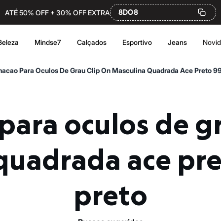
8DO8
ATÉ 50% OFF + 30% OFF EXTRA
Beleza
Mindse7
Calçados
Esportivo
Jeans
Novi
acao Para Oculos De Grau Clip On Masculina Quadrada Ace Preto 9
quadrada ace pr
preto