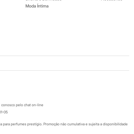
Moda Íntima
Baixe o app
Google store
Apple store
Atendimento
 conosco pelo chat on-line
01-05
Ajuda
Fale conosco
ara perfumes prestígio. Promoção não cumulativa e sujeita a disponibilidade
Nossas lojas