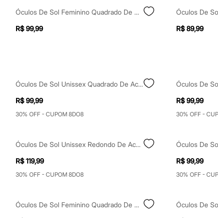
Shorts e Saias
Óculos De Sol Feminino Quadrado De Acetato Triton Preto
Vestidos
Masculino
R$ 99,99
R$ 89,99
Em alta
Dia dos Pais
Inverno
Novidades
Roupas
Bermudas
Camisas
Óculos De Sol Unissex Quadrado De Acetato Tartaruga Triton Marrom
Calças
Camisetas e Regatas
R$ 99,99
R$ 99,99
Casacos e Jaquetas
30% OFF - CUPOM 8DO8
30% OFF - CU
Jeans
Polos
Acessórios
Bolsas e Mochilas
Óculos De Sol Unissex Redondo De Acetato Preto
Chapéus e Bonés
R$ 119,99
R$ 99,99
Cintos
Carteiras
30% OFF - CUPOM 8DO8
30% OFF - CU
Óculos
Relógios
Calçados
Óculos De Sol Feminino Quadrado De Acetato Tartaruga Marrom
Botas
Chinelos