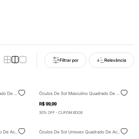
Filtrar por
Relevância
Óculos De Sol Masculino Quadrado De Acetato Triton Cinza
Óculos De Sol Masculino Quadrado De Acetato Triton Colorido
R$ 99,99
30% OFF - CUPOM 8DO8
Óculos De Sol Unissex Quadrado De Acetato Preto
Óculos De Sol Unissex Quadrado De Acetato Preto