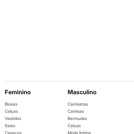
Infantil
Em alta
Arrumadinho para os meninos
Romântico para as meninas
Inverno
Novidades
Roupas menina
0 a 24 meses
1 a 5 anos
4 a 12 anos
10 a 16 anos
Roupas menino
0 a 24 meses
1 a 5 anos
4 a 12 anos
10 a 16 anos
Acessórios
Feminino
Masculino
Recém-nascido
Bolsas e Mochilas
Blusas
Camisetas
Chapéus
Calçados
Calças
Camisas
Botas
Vestidos
Bermudas
Chinelos
Saias
Calças
Pantufas
Rasteirinhas
Casacos
Moda Íntima