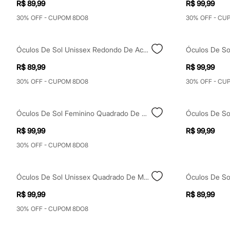
R$ 89,99
R$ 99,99
Sapatos
Sandálias e Papetes
30% OFF - CUPOM 8DO8
30% OFF - CU
Tênis
Moda esportiva
Acessórios
Óculos De Sol Unissex Redondo De Acetato Preto
Bermudas
Camisetas
R$ 89,99
R$ 99,99
Calças
Calçados
30% OFF - CUPOM 8DO8
30% OFF - CU
Regatas
Moda íntima
Cuecas
Óculos De Sol Feminino Quadrado De Acetato Triton Marrom
Meias
Pijamas
R$ 99,99
R$ 99,99
Moda praia
Personagens
30% OFF - CUPOM 8DO8
Plus size
Blusas e Camisetas
Calças
Óculos De Sol Unissex Quadrado De Metal Triton Dourado
Camisas
Casacos e Jaquetas
R$ 99,99
R$ 89,99
Jeans
Moda esportiva
30% OFF - CUPOM 8DO8
Shorts e Bermudas
Todos os produtos