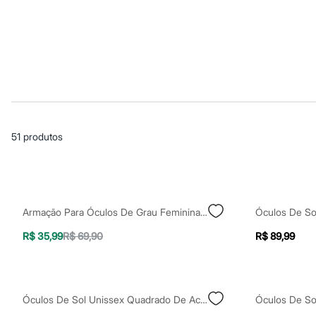
Casacos e Jaquetas
Jeans
Macacões
Saias
Shorts e Bermudas
Vestidos
Acessórios
Bolsas
Bonés e Chapéus
Bijoux
Cintos
51
produtos
Óculos
Relógios
Calçados
Botas
Chinelos
Rasteirinhas
Armação Para Óculos De Grau Feminina Quadrada Preto
Sandálias
Sapatilhas
R$ 35,99
R$ 69,90
R$ 89,99
Tênis
Marcas
City
Clock House
Mindset
Óculos De Sol Unissex Quadrado De Acetato Esportivo Preto
Óculos De So
Sawary