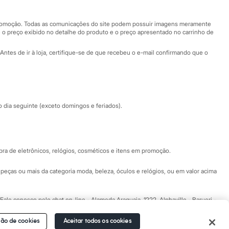
Nossas lojas plus size
Central de ética
 promoção. Todas as comunicações do site podem possuir imagens meramente
 o preço exibido no detalhe do produto e o preço apresentado no carrinho de
Eventos
Antes de ir à loja, certifique-se de que recebeu o e-mail confirmando que o
Especial Dia dos Pais
dia seguinte (exceto domingos e feriados).
a de eletrônicos, relógios, cosméticos e itens em promoção.
peças ou mais da categoria moda, beleza, óculos e relógios, ou em valor acima
 Fale conosco pelo
chat on-line
- Alameda Araguaia, 1222, Alphaville - Barueri -
ão de cookies
Aceitar todos os cookies