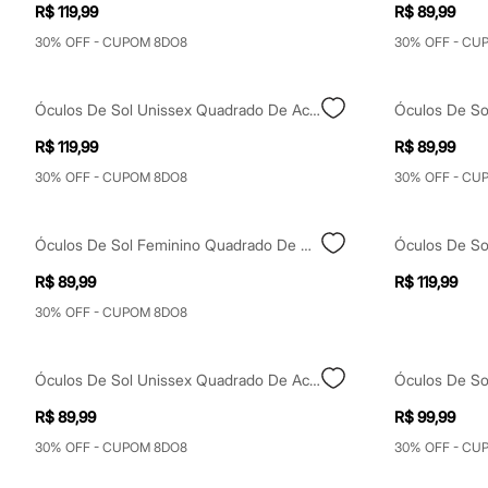
Yessica
R$ 119,99
R$ 89,99
Moda esportiva
30% OFF - CUPOM 8DO8
30% OFF - CU
Acessórios
Blusas
Calçados
Leggings
Óculos De Sol Unissex Quadrado De Acetato Preto
Shorts e Bermudas
Tops
R$ 119,99
R$ 89,99
Moda íntima
30% OFF - CUPOM 8DO8
30% OFF - CU
Calcinhas
Cintas e Modeladores
Meias
Pijamas
Óculos De Sol Feminino Quadrado De Acetato Marrom
Sutiãs e Tops
Moda praia
R$ 89,99
R$ 119,99
Biquínis
30% OFF - CUPOM 8DO8
Maiôs
Saídas de praia
Personagens
Plus size
Óculos De Sol Unissex Quadrado De Acetato Transparente
Blusas e Camisetas
R$ 89,99
R$ 99,99
Calças
Casacos e Jaquetas
30% OFF - CUPOM 8DO8
30% OFF - CU
Jeans
Moda esportiva