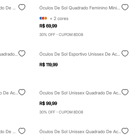
Óculos De Sol Feminino Quadrado De Acetato Marrom
Óculos De Sol Quadrado Feminino Minimal Preto
+
2
cores
R$ 69,99
30% OFF - CUPOM 8DO8
Óculos De Sol Feminino Maxi Quadrado De Acetato Marrom
Óculos De Sol Esportivo Unissex De Acetato Preto
R$ 119,99
Óculos De Sol Unissex Quadrado De Acetato Triton Cinza
Óculos De Sol Unissex Quadrado De Acetato Triton Verde
R$ 99,99
30% OFF - CUPOM 8DO8
Óculos De Sol Feminino Quadrado De Acetato Triton Preto
Óculos De Sol Unissex Quadrado De Acetato Cinza