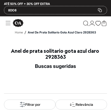
ATÉ 50% OFF + 30% OFF EXTRA
8DO8
Ofertas
Compre por Departamento
Feminino
/
Home
Anel De Prata Solitario Gota Azul Claro 2928363
Masculino
Infantil
Calçados
Mindse7
Anel de prata solitario gota azul claro 
Plus Size
2928363
Até 20% off
Até 40% off
buscas sugeridas
Até 60% off
A partir de 60% off
Feminino
Em alta
Inverno
Alfaiataria
Novidades
Roupas
Blusas e Camisetas
Filtrar por
Relevância
Básicos