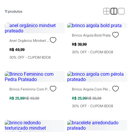
Calças
Casacos e Jaquetas
Jeans
11
produtos
Macacões
Saias
Shorts e Bermudas
Vestidos
Brinco Argola Bold Prata
Acessórios
Anel Orgânico Mindset Prateado
Bolsas
R$ 39,99
Bonés e Chapéus
R$ 49,99
30% OFF - CUPOM 8DO8
Bijoux
30% OFF - CUPOM 8DO8
Cintos
Óculos
Relógios
Calçados
Botas
Chinelos
Brinco Feminino Com Pedra Prateado
Brinco Argola Com Pérola Prateado
Rasteirinhas
Sandálias
R$ 25,99
R$ 49,99
R$ 25,99
R$ 39,99
Sapatilhas
30% OFF - CUPOM 8DO8
Tênis
Marcas
City
Clock House
Mindset