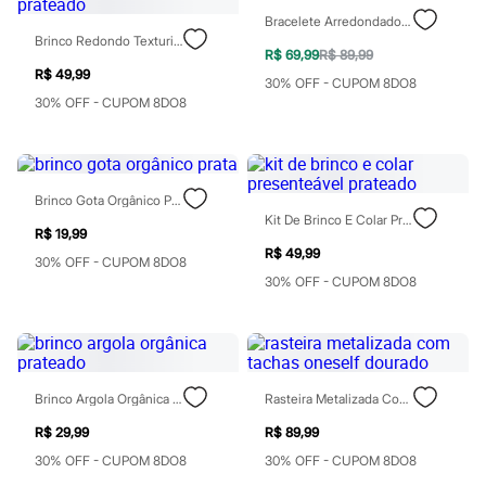
Sawary
Bracelete Arredondado Prateado
Yessica
Brinco Redondo Texturizado Mindset Prateado
Moda esportiva
R$ 69,99
R$ 89,99
Acessórios
R$ 49,99
Blusas
30% OFF - CUPOM 8DO8
Calçados
30% OFF - CUPOM 8DO8
Leggings
Shorts e Bermudas
Tops
Moda íntima
Calcinhas
Brinco Gota Orgânico Prata
Cintas e Modeladores
Kit De Brinco E Colar Presenteável Prateado
R$ 19,99
Meias
R$ 49,99
Pijamas
30% OFF - CUPOM 8DO8
Sutiãs e Tops
30% OFF - CUPOM 8DO8
Moda praia
Biquínis
Maiôs
Saídas de praia
Personagens
Plus size
Brinco Argola Orgânica Prateado
Rasteira Metalizada Com Tachas Oneself Dourado
Blusas e Camisetas
Calças
R$ 29,99
R$ 89,99
Casacos e Jaquetas
30% OFF - CUPOM 8DO8
30% OFF - CUPOM 8DO8
Jeans