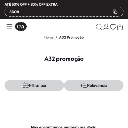
ATÉ 50% OFF + 30% OFF EXTRA
8DO8
Ofertas
Compre por Departamento
Feminino
/
Home
A32 Promoção
Masculino
Infantil
Calçados
Plus Size
A32 promoção
2 calçados por R$189
2 peças por R$199
3 lingeries por R$99
3 itens de beleza por R$129
Até 20% off
Filtrar por
Relevância
Até 40% off
Até 60% off
A partir de 60% off
Feminino
Em alta
Inverno
Alfaiataria
Novidades
Não encontramos nenhum resultado.