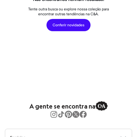
Roupas
Blusas e Camisetas
Tente outra busca ou explore nossa coleção para
Básicos
encontrar outras tendências na C&A.
Calças
Casacos e Jaquetas
Conferir novidades
Jeans
Macacões
Saias
Shorts e Bermudas
Vestidos
Acessórios
Bolsas
Bonés e Chapéus
Bijoux
Cintos
Óculos
Relógios
Calçados
Botas
A gente se encontra na
Chinelos
Rasteirinhas
Sandálias
Sapatilhas
Tênis
Marcas