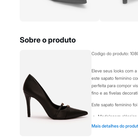
Yessica
Moda esportiva
Acessórios
Blusas
Calçados
Leggings
Shorts e Bermudas
Sobre o produto
Tops
Moda íntima
Calcinhas
Codigo do produto
:
108
Cintas e Modeladores
Meias
Pijamas
Eleve seus looks com a 
Sutiãs e Tops
este sapato feminino c
Moda praia
Biquínis
perfeita para compor vi
Maiôs
fino e as fivelas decor
Saídas de praia
Personagens
Este sapato feminino fo
Plus size
Blusas e Camisetas
Modelagem clássica c
Calças
Casacos e Jaquetas
elegância.
Mais detalhes do produ
Jeans
Duas tiras com fivel
Moda esportiva