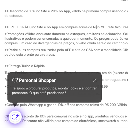
Sustentabilidade
Sandálias
Solicite seu ca
Mapa do site
Tênis
**Desconto de 10% no Site e 20% no App, válido na primeira compra usando o 
Governança
Diversão
Investidores
de estoque.
Marcas
Ouvidoria / Rel
Sala de imprensa
Baby Club
Educação fina
**FRETE GRÁTIS no Site e no App em compras acima de R$ 279. Frete fixo Brasi
Fifteen
Privacidade
Sustentabilida
*Promoções válidas enquanto durarem os estoques, em itens selecionados. Sa
Miss Fifteen
Configuração de cookies
ilustrativas e podem ser encerradas a qualquer momento. Os preços poderão var
Palomino
Minha privacidade
compras. Em caso de divergências de preços, o valor válido será o do carrinho 
Moda íntima
Calcinhas
**Retire suas compras realizadas pelo APP e site da C&A com a modalidade Clique
pedido está pronto para retirada.
Cuecas
Meias
Pijamas
**Entrega Turbo e Rápida
Moda praia
Turbo: Pedidos aprovados entre 10h e 17h, serão entregues em até 4h (exceto d
Biquínis e Maiôs
Rápida: Pedidos com os pagamentos aprovados até as 10h, serão entregues no 
Personal Shopper
Blusas de proteção
Sungas
*O valor do frete para o turbo é R$ 24,99 e para a rápida é R$ 14,99.
Te ajudo a procurar produtos, montar looks e encontrar
Formas de pagamento
Personagens
presentes. O que está precisando?
*Essa condição ainda não estará disponível em todas as lojas.
Bluey
Disney
*Compre pelo Whatsapp e ganhe 10% off nas compras acima de R$ 200. Válido p
Hello Kitty
Homem Aranha
C&A Pay: desconto de 10% para compras no site e no app, produtos vendidos e e
Minecraft
de R$ 400. Desconto não válido para compra de eletrônicos, smartwatch e iten
Naruto
Patrulha Canina