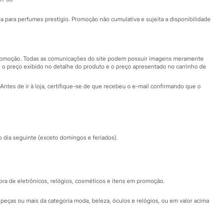
Ajuda
Fale conosco
ara perfumes prestígio. Promoção não cumulativa e sujeita a disponibilidade
Nossas lojas
Nossas lojas plus size
Central de ética
 promoção. Todas as comunicações do site podem possuir imagens meramente
 o preço exibido no detalhe do produto e o preço apresentado no carrinho de
Eventos
Antes de ir à loja, certifique-se de que recebeu o e-mail confirmando que o
Especial Dia dos Pais
dia seguinte (exceto domingos e feriados).
a de eletrônicos, relógios, cosméticos e itens em promoção.
peças ou mais da categoria moda, beleza, óculos e relógios, ou em valor acima