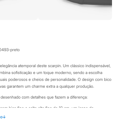
0493-preto
elegância atemporal deste scarpin. Um clássico indispensável,
ombina sofisticação e um toque moderno, sendo a escolha
suais poderosos e cheios de personalidade. O design com bico
ativas garantem um charme extra a qualquer produção.
i desenhado com detalhes que fazem a diferença:
om bico fino e salto alto fino de 10 cm, um ícone de
to
↓
as metálicas decorativas sobre o cabedal, adicionando um