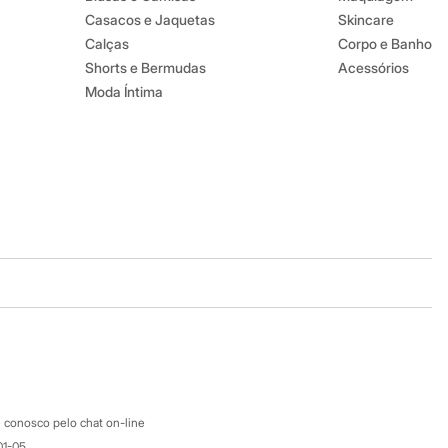
Casacos e Jaquetas
Skincare
Calças
Corpo e Banho
Shorts e Bermudas
Acessórios
Moda Íntima
Baixe o app
Google store
Apple store
Atendimento
 conosco pelo chat on-line
01-05