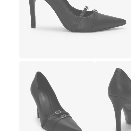
Casacos e Jaquetas
Jeans
Macacões
Saias
Shorts e Bermudas
Vestidos
Acessórios
Bolsas
Bonés e Chapéus
Bijoux
Cintos
Óculos
Relógios
Calçados
Botas
Chinelos
Rasteirinhas
Sandálias
Sapatilhas
Tênis
Marcas
City
Clock House
Mindset
Sawary