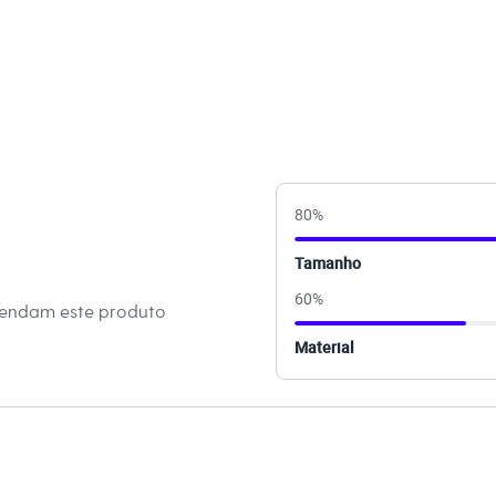
sticado.
erial sintético resistente com acabamento liso, garantindo
ual refinado.
ado texturizado, que oferecem mais conforto e segurança ao
binações Este scarpin é um verdadeiro coringa no guarda-
 look de trabalho elegante, combine-o com calças de
a de seda. Em ocasiões especiais, como jantares ou eventos,
80
%
amente vestidos midi ou longos. É o calçado ideal para
ao happy hour com muito estilo.
Tamanho
60
%
 C&A! ❤
mendam este produto
Material
s:
poliuretano