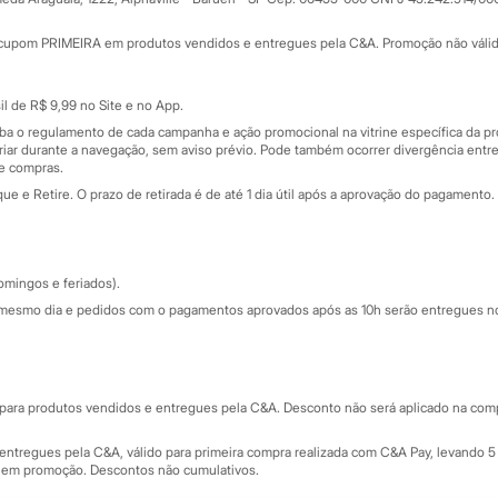
Minha C&A
rtão
Cupons de desconto
cupom PRIMEIRA em produtos vendidos e entregues pela C&A. Promoção não válida p
Cartão presente
atórios
Sobre o cartão presente
nceira
l de R$ 9,99 no Site e no App.
de
iba o regulamento de cada campanha e ação promocional na vitrine específica da
iar durante a navegação, sem aviso prévio. Pode também ocorrer divergência entre
de compras.
 e Retire. O prazo de retirada é de até 1 dia útil após a aprovação do pagamento. 
omingos e feriados).
mesmo dia e pedidos com o pagamentos aprovados após as 10h serão entregues no 
Segurança e qualidade
ara produtos vendidos e entregues pela C&A. Desconto não será aplicado na compr
ntregues pela C&A, válido para primeira compra realizada com C&A Pay, levando 5 
s em promoção. Descontos não cumulativos.