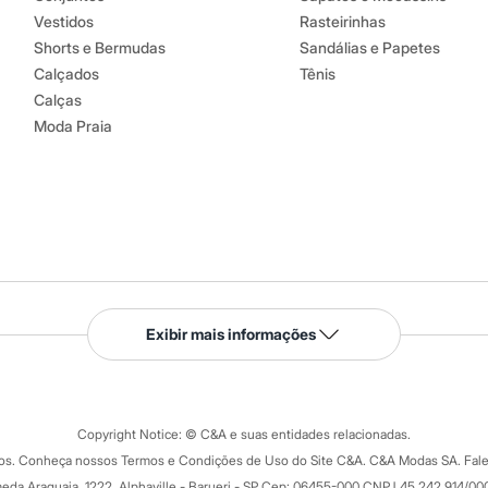
Vestidos
Rasteirinhas
Shorts e Bermudas
Sandálias e Papetes
Calçados
Tênis
Calças
Moda Praia
Serviços
Exibir mais informações
Tipos de serviços
o C&A
Clique e retire
Trocas e devoluções
ograma
Copyright Notice: © C&A e suas entidades relacionadas.
Formas de pagamento
dos. Conheça nossos Termos e Condições de Uso do Site C&A. C&A Modas SA. Fale
Todas as vantagens
ay
eda Araguaia, 1222, Alphaville - Barueri - SP Cep: 06455-000 CNPJ 45.242.914/00