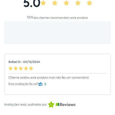
5.0
Calças
Casacos e Jaquetas
Jeans
Macacões
100
%
dos clientes recomendam este produto
Saias
Shorts e Bermudas
Vestidos
Acessórios
Bolsas
Bonés e Chapéus
Bijoux
Cintos
Óculos
Relógios
Rafael D.
-
05/12/2024
Calçados
Botas
Chinelos
(Cliente avaliou este produto mas não fez um comentário)
Rasteirinhas
Sandálias
0
Esta avaliação foi útil?
Sapatilhas
Tênis
Marcas
City
Avaliações reais, auditadas por:
Clock House
Mindset