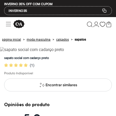
INVERNO 35% OFF COM CUPOM
INVERNO35
Ofertas
Compre por Departamento
Feminino
Masculino
página inicial
moda masculina
calçados
sapatos
>
>
>
Infantil
Calçados
Mindse7
Plus Size
sapato social com cadarço preto
Até 20% off
(
1
)
Até 40% off
Até 60% off
Produto Indisponível
A partir de 60% off
Feminino
Em alta
Encontrar similares
Inverno
Alfaiataria
Novidades
Roupas
Opiniões do produto
Blusas e Camisetas
Básicos