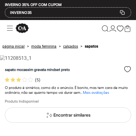
INVERNO 35% OFF COM CUPOM
INVERNO35
Ofertas
Compre por Departamento
Feminino
Masculino
página inicial
moda feminina
calçados
sapatos
>
>
>
Infantil
Calçados
Mindse7
Plus Size
sapato mocassim gravata mindset preto
Até 20% off
Até 40% off
(
5
)
Até 60% off
A partir de 60% off
O produto é sintético, como diz o anúncio. É bonito, mas tem cara de muito
Feminino
ordinário, não sei quanto tempo vai durar sem...
Mais avaliações
Em alta
Produto Indisponível
Inverno
Alfaiataria
Novidades
Encontrar similares
Roupas
Blusas e Camisetas
Básicos