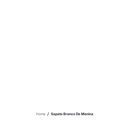
Sawary
Yessica
Moda esportiva
Acessórios
Blusas
Calçados
Leggings
Shorts e Bermudas
Tops
Moda íntima
Calcinhas
Cintas e Modeladores
Meias
Pijamas
Sutiãs e Tops
Moda praia
Biquínis
Maiôs
Saídas de praia
Personagens
Plus size
Blusas e Camisetas
/
Home
Sapato Branco De Menina
Calças
Casacos e Jaquetas
Jeans