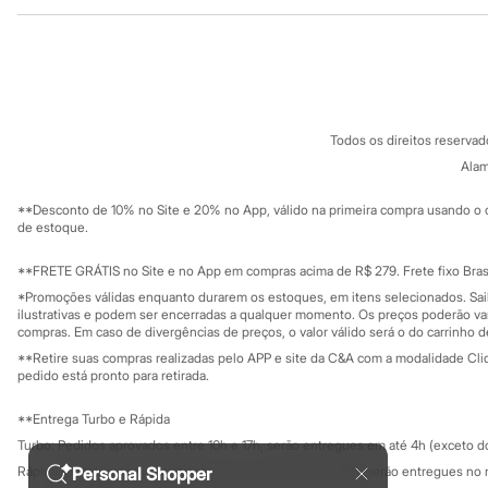
Institucional
Produtos
Sonic
Stitch
Sobre a C&A
Cartão C&A
Beleza
Sobre o cartã
Fornecedores
Kits
Perfumes árabes
Termos e condições
C&A&VC
Novidades
Conheça o pr
Política de privacidade
Cabelos
Todos os direitos reserva
Trabalhe conosco
C&A Pay
Condicionador
Sobre o C&A P
Alam
Escovas e Pentes
Sustentabilidade
Finalizadores
Solicite seu ca
Mapa do site
**Desconto de 10% no Site e 20% no App, válido na primeira compra usando o 
Shampoo
Governança
Investidores
de estoque.
Tratamento
Ouvidoria / Rel
Cuidados com o corpo
Sala de imprensa
Hidratante
Educação fina
**FRETE GRÁTIS no Site e no App em compras acima de R$ 279. Frete fixo Brasi
Privacidade
Protetor solar
Sustentabilida
*Promoções válidas enquanto durarem os estoques, em itens selecionados. Sa
Configuração de cookies
Tratamento
ilustrativas e podem ser encerradas a qualquer momento. Os preços poderão var
Cuidados com o rosto
Minha privacidade
compras. Em caso de divergências de preços, o valor válido será o do carrinho 
Esfoliante
**Retire suas compras realizadas pelo APP e site da C&A com a modalidade Clique
Hidratante
pedido está pronto para retirada.
Protetor solar
Tônicos
**Entrega Turbo e Rápida
Maquiagens
Turbo: Pedidos aprovados entre 10h e 17h, serão entregues em até 4h (exceto d
Base
Batom
Personal Shopper
Rápida: Pedidos com os pagamentos aprovados até as 10h, serão entregues no 