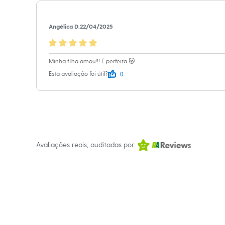
Infantil
Em alta
Arrumadinho para os meninos
Angélica D.
22/04/2025
Romântico para as meninas
Inverno
Novidades
Roupas menina
Minha filha amou!!! É perfeita 😻
0 a 24 meses
0
Esta avaliação foi útil?
1 a 5 anos
4 a 12 anos
10 a 16 anos
Roupas menino
0 a 24 meses
1 a 5 anos
4 a 12 anos
10 a 16 anos
Avaliações reais, auditadas por:
Acessórios
Recém-nascido
Bolsas e Mochilas
Chapéus
Calçados
Botas
Chinelos
Pantufas
Rasteirinhas