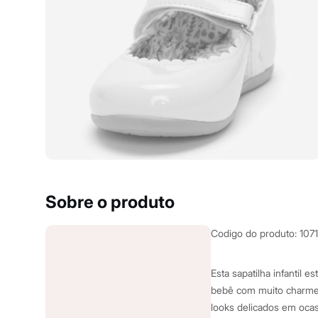
Yessica
Moda esportiva
Acessórios
Blusas
Calçados
Leggings
Shorts e Bermudas
Tops
Moda íntima
Calcinhas
Cintas e Modeladores
Meias
Pijamas
Sutiãs e Tops
Moda praia
Biquínis
Sobre o produto
Maiôs
Saídas de praia
Personagens
Codigo do produto
:
107
Plus size
Blusas e Camisetas
Calças
Esta sapatilha infantil e
Casacos e Jaquetas
bebê com muito charme e
Jeans
looks delicados em ocas
Moda esportiva