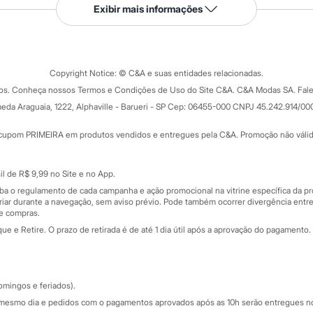
Serviços
Exibir mais informações
Tipos de serviços
o C&A
Clique e retire
Trocas e devoluções
ograma
Copyright Notice: © C&A e suas entidades relacionadas.
Formas de pagamento
dos. Conheça nossos Termos e Condições de Uso do Site C&A. C&A Modas SA. Fale
Todas as vantagens
ay
eda Araguaia, 1222, Alphaville - Barueri - SP Cep: 06455-000 CNPJ 45.242.914/00
Minha C&A
rtão
Cupons de desconto
cupom PRIMEIRA em produtos vendidos e entregues pela C&A. Promoção não válida p
Cartão presente
atórios
Sobre o cartão presente
nceira
l de R$ 9,99 no Site e no App.
de
iba o regulamento de cada campanha e ação promocional na vitrine específica da
iar durante a navegação, sem aviso prévio. Pode também ocorrer divergência entre
de compras.
 e Retire. O prazo de retirada é de até 1 dia útil após a aprovação do pagamento. 
omingos e feriados).
mesmo dia e pedidos com o pagamentos aprovados após as 10h serão entregues no 