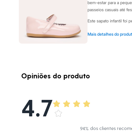
Shorts e Saias
bem-estar para a peque
Vestidos
passeios casuais até fes
Masculino
Em alta
Este sapato infantil foi
Dia dos Pais
Inverno
Confeccionada em ma
Novidades
Mais detalhes do produ
Roupas
um toque de brilho.
Bermudas
Fechamento por tira 
Camisas
nos pés.
Calças
Camisetas e Regatas
Palmilha acolchoada
Casacos e Jaquetas
Solado emborrachado,
Jeans
Opiniões do produto
segurança ao caminh
Polos
Acessórios
Design clássico com
Bolsas e Mochilas
charmoso.
Chapéus e Bonés
4.7
Cintos
Sugestões de Uso e Comb
Carteiras
as produções com um to
Óculos
Relógios
de body e calça, ou mac
Calçados
batizados e passeios em 
Botas
inesquecíveis.
dos clientes reco
94
%
Chinelos