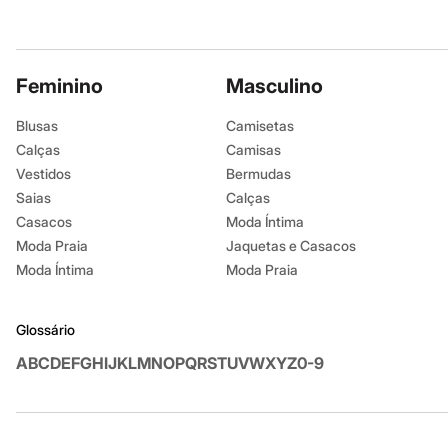
Sandálias
Tênis
Diversão
Marcas
Feminino
Masculino
Baby Club
Fifteen
Miss Fifteen
Blusas
Camisetas
Palomino
Calças
Camisas
Moda íntima
Vestidos
Bermudas
Calcinhas
Cuecas
Saias
Calças
Meias
Casacos
Moda Íntima
Pijamas
Moda Praia
Jaquetas e Casacos
Moda praia
Biquínis e Maiôs
Moda Íntima
Moda Praia
Blusas de proteção
Sungas
Personagens
Glossário
Bluey
Disney
A
B
C
D
E
F
G
H
I
J
K
L
M
N
O
P
Q
R
S
T
U
V
W
X
Y
Z
0-9
Hello Kitty
Homem Aranha
Minecraft
Naruto
Patrulha Canina