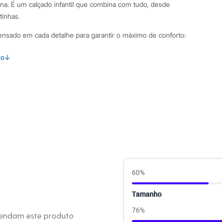
na. É um calçado infantil que combina com tudo, desde
tinhas.
 pensado em cada detalhe para garantir o máximo de conforto:
terial sintético com acabamento envernizado, que adiciona
to
↓
com velcro, que facilita o calce e garante um ajuste seguro
 e macia, proporcionando conforto a cada movimento.
 flexível e com textura, que auxilia na estabilidade e
ar.
 bico redondo e contorno ondulado, um detalhe delicado e
inações Esta sapatilha para bebê é super versátil e finaliza
60
%
que de fofura. Combine-a com vestidos rodados, conjuntos
acões para criar looks encantadores para festas de aniversário,
Tamanho
família. É o calçado ideal para registrar momentos
76
%
mendam este produto