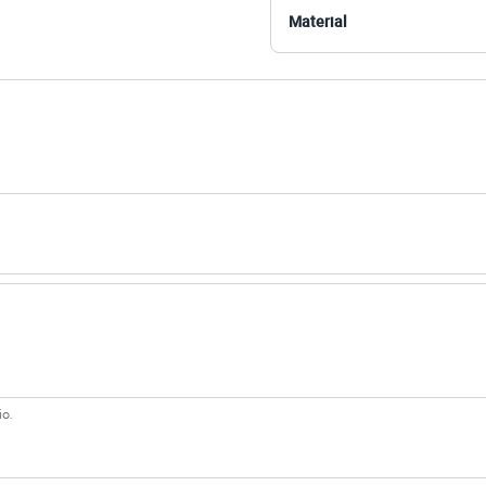
Material
 C&A! ❤
s:
retano
Club
na
o.