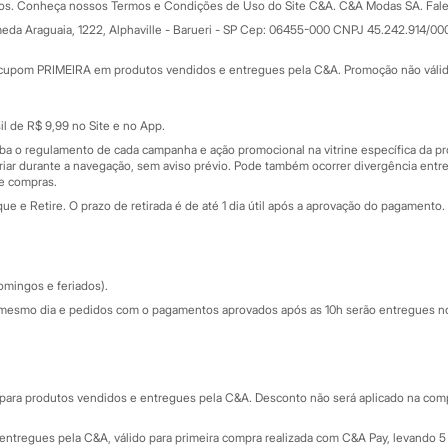
dos. Conheça nossos Termos e Condições de Uso do Site C&A. C&A Modas SA. Fale
Todas as vantagens
ay
eda Araguaia, 1222, Alphaville - Barueri - SP Cep: 06455-000 CNPJ 45.242.914/00
Minha C&A
rtão
Cupons de desconto
cupom PRIMEIRA em produtos vendidos e entregues pela C&A. Promoção não válida p
Cartão presente
atórios
Sobre o cartão presente
nceira
l de R$ 9,99 no Site e no App.
de
iba o regulamento de cada campanha e ação promocional na vitrine específica da
iar durante a navegação, sem aviso prévio. Pode também ocorrer divergência entre
de compras.
 e Retire. O prazo de retirada é de até 1 dia útil após a aprovação do pagamento. 
omingos e feriados).
mesmo dia e pedidos com o pagamentos aprovados após as 10h serão entregues no 
Segurança e qualidade
ara produtos vendidos e entregues pela C&A. Desconto não será aplicado na compr
ntregues pela C&A, válido para primeira compra realizada com C&A Pay, levando 5 