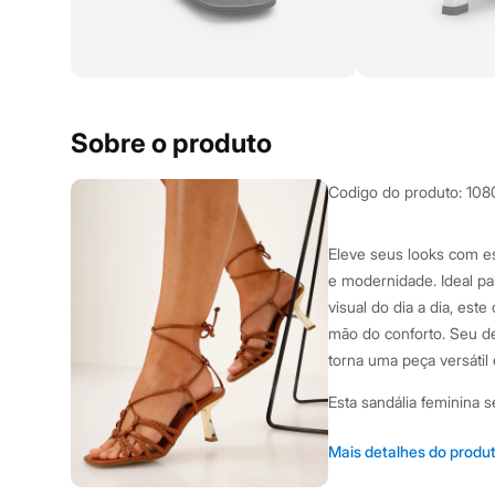
Clock House
Mindset
Sawary
Yessica
Moda esportiva
Acessórios
Blusas
Sobre o produto
Calçados
Leggings
Shorts e Bermudas
Codigo do produto
:
108
Tops
Moda íntima
Calcinhas
Eleve seus looks com es
Cintas e Modeladores
e modernidade. Ideal pa
Meias
Pijamas
visual do dia a dia, est
Sutiãs e Tops
mão do conforto. Seu d
Moda praia
torna uma peça versátil
Biquínis
Maiôs
Esta sandália feminina 
Saídas de praia
Personagens
Plus size
Cabedal com mix de t
Mais detalhes do produ
Blusas e Camisetas
ao design.
Calças