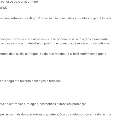
Atendimento
 conosco pelo chat on-line
01-05
Ajuda
Fale conosco
ara perfumes prestígio. Promoção não cumulativa e sujeita a disponibilidade
Nossas lojas
Nossas lojas plus size
Central de ética
 promoção. Todas as comunicações do site podem possuir imagens meramente
 o preço exibido no detalhe do produto e o preço apresentado no carrinho de
Eventos
Antes de ir à loja, certifique-se de que recebeu o e-mail confirmando que o
Especial Dia dos Pais
dia seguinte (exceto domingos e feriados).
a de eletrônicos, relógios, cosméticos e itens em promoção.
peças ou mais da categoria moda, beleza, óculos e relógios, ou em valor acima