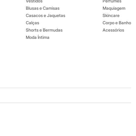
Vestidos
Perfumes
Blusas e Camisas
Maquiagem
Casacos e Jaquetas
Skincare
Calças
Corpo e Banho
Shorts e Bermudas
Acessórios
Moda Íntima
Baixe o app
Google store
Apple store