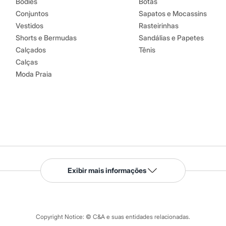
Bodies
Botas
Conjuntos
Sapatos e Mocassins
Vestidos
Rasteirinhas
Shorts e Bermudas
Sandálias e Papetes
Calçados
Tênis
Calças
Moda Praia
Serviços
Exibir mais informações
Tipos de serviços
o C&A
Clique e retire
Trocas e devoluções
ograma
Copyright Notice: © C&A e suas entidades relacionadas.
Formas de pagamento