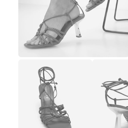
Blusas e Camisetas
Básicos
Calças
Casacos e Jaquetas
Jeans
Macacões
Saias
Shorts e Bermudas
Vestidos
Acessórios
Bolsas
Bonés e Chapéus
Bijoux
Cintos
Óculos
Relógios
Calçados
Botas
Chinelos
Rasteirinhas
Sandálias
Sapatilhas
Tênis
Marcas
City