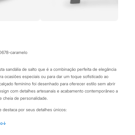
0678-caramelo
ta sandália de salto que é a combinação perfeita de elegância
ra ocasiões especiais ou para dar um toque sofisticado ao
e calçado feminino foi desenhado para oferecer estilo sem abrir
esign com detalhes artesanais e acabamento contemporâneo a
 e cheia de personalidade.
se destaca por seus detalhes únicos:
iras finas lisas e trançadas, que adicionam um toque artesanal
to
↓