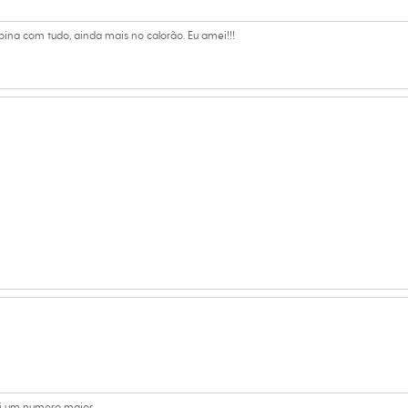
poliuretano
bina com tudo, ainda mais no calorão. Eu amei!!!
ino
di um numero maior.