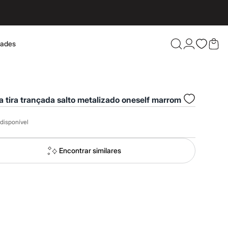
dades
Confira 
a tira trançada salto metalizado oneself marrom
disponível
Encontrar similares