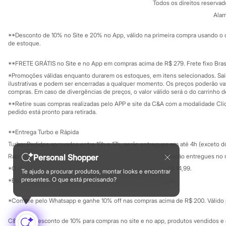
Todos os direitos reserva
Trabalhe conosco
C&A Pay
Minecraft
Sobre o C&A P
Alam
Naruto
Sustentabilidade
Patrulha Canina
Solicite seu ca
Mapa do site
Sonic
**Desconto de 10% no Site e 20% no App, válido na primeira compra usando o 
Governança
Investidores
Stitch
de estoque.
Ouvidoria / Rel
Beleza
Sala de imprensa
Kits
Educação fina
**FRETE GRÁTIS no Site e no App em compras acima de R$ 279. Frete fixo Brasi
Perfumes árabes
Privacidade
Sustentabilida
*Promoções válidas enquanto durarem os estoques, em itens selecionados. Sa
Configuração de cookies
Novidades
ilustrativas e podem ser encerradas a qualquer momento. Os preços poderão var
Cabelos
Minha privacidade
compras. Em caso de divergências de preços, o valor válido será o do carrinho 
Condicionador
**Retire suas compras realizadas pelo APP e site da C&A com a modalidade Clique
Escovas e Pentes
pedido está pronto para retirada.
Finalizadores
Shampoo
**Entrega Turbo e Rápida
Tratamento
Cuidados com o corpo
Turbo: Pedidos aprovados entre 10h e 17h, serão entregues em até 4h (exceto d
Hidratante
Personal Shopper
Rápida: Pedidos com os pagamentos aprovados até as 10h, serão entregues no 
Protetor solar
*O valor do frete para o turbo é R$ 24,99 e para a rápida é R$ 14,99.
Tratamento
Te ajudo a procurar produtos, montar looks e encontrar
Formas de pagamento
presentes. O que está precisando?
Cuidados com o rosto
*Essa condição ainda não estará disponível em todas as lojas.
Esfoliante
Hidratante
*Compre pelo Whatsapp e ganhe 10% off nas compras acima de R$ 200. Válido p
Protetor solar
Tônicos
C&A Pay: desconto de 10% para compras no site e no app, produtos vendidos e e