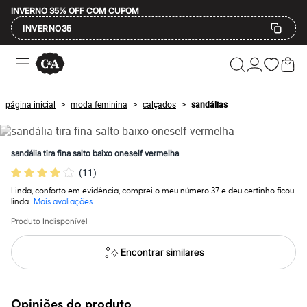
INVERNO 35% OFF COM CUPOM
INVERNO35
Ofertas
Compre por Departamento
Feminino
Masculino
página inicial
moda feminina
calçados
sandálias
>
>
>
Infantil
Calçados
Mindse7
Plus Size
sandália tira fina salto baixo oneself vermelha
Até 20% off
(
11
)
Até 40% off
Até 60% off
Linda, conforto em evidência, comprei o meu número 37 e deu certinho ficou
A partir de 60% off
linda.
Mais avaliações
Feminino
Em alta
Produto Indisponível
Inverno
Alfaiataria
Encontrar similares
Novidades
Roupas
Blusas e Camisetas
Básicos
Opiniões do produto