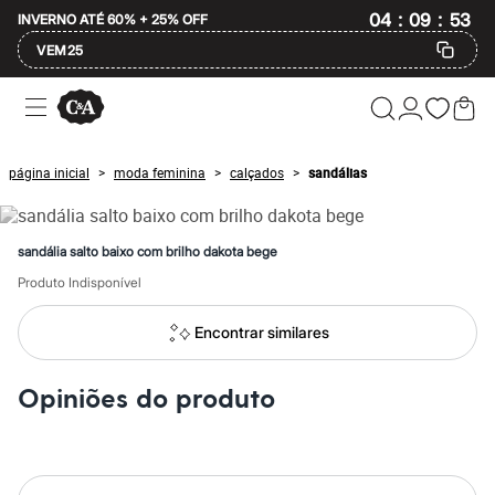
:
:
04
09
53
INVERNO ATÉ 60% + 25% OFF
VEM25
Ofertas
Compre por Departamento
Feminino
Masculino
página inicial
moda feminina
calçados
sandálias
>
>
>
Infantil
Calçados
Mindse7
Plus Size
sandália salto baixo com brilho dakota bege
Até 20% off
Até 40% off
Produto Indisponível
Até 60% off
A partir de 60% off
Encontrar similares
Feminino
Em alta
Inverno
Opiniões do produto
Alfaiataria
Novidades
Roupas
Blusas e Camisetas
Básicos