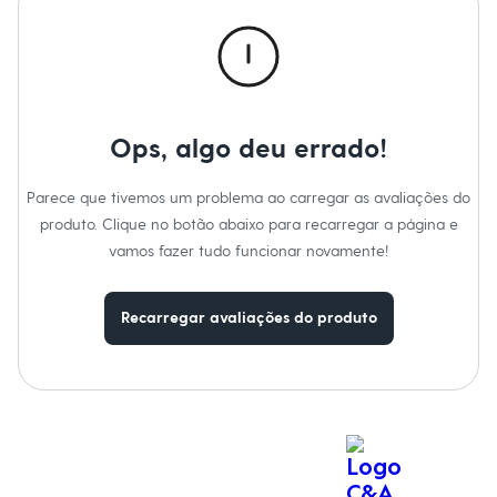
Calças
Casacos e Jaquetas
Jeans
Macacões
Saias
Shorts e Bermudas
Vestidos
Ops, algo deu errado!
Acessórios
Bolsas
Bonés e Chapéus
Parece que tivemos um problema ao carregar as avaliações do
Bijoux
produto. Clique no botão abaixo para recarregar a página e
Cintos
Óculos
vamos fazer tudo funcionar novamente!
Relógios
Calçados
Botas
Recarregar avaliações do produto
Chinelos
Rasteirinhas
Sandálias
Sapatilhas
Tênis
Marcas
City
Clock House
Mindset