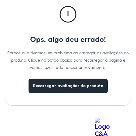
Roupas
Blusas e Camisetas
Básicos
Calças
Casacos e Jaquetas
Jeans
Macacões
Ops, algo deu errado!
Saias
Shorts e Bermudas
Vestidos
Parece que tivemos um problema ao carregar as avaliações do
Acessórios
produto. Clique no botão abaixo para recarregar a página e
Bolsas
Bonés e Chapéus
vamos fazer tudo funcionar novamente!
Bijoux
Cintos
Óculos
Recarregar avaliações do produto
Relógios
Calçados
Botas
Chinelos
Rasteirinhas
Sandálias
Sapatilhas
Tênis
Marcas