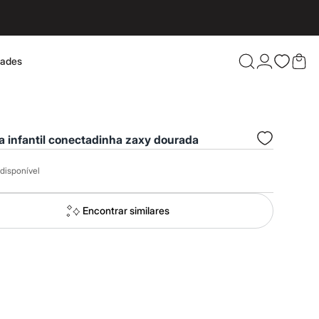
dades
Confira 
a infantil conectadinha zaxy dourada
disponível
Encontrar similares