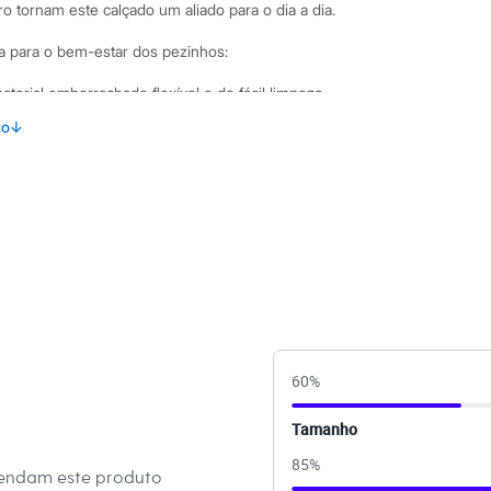
ro tornam este calçado um aliado para o dia a dia.
da para o bem-estar dos pezinhos:
erial emborrachado flexível e de fácil limpeza.
ntais coloridas e acabamento ondulado, super charmoso.
to
↓
stico que facilita o calce e proporciona um ajuste firme e
e solado emborrachado que garantem segurança e estabilidade
inações Esta sandália infantil é super versátil e alegra
ine com vestidos leves, conjuntos de short e blusa,
riar looks fofos e confortáveis. É a escolha certa para
ra brincar com muito estilo.
60
%
 C&A! ❤
s:
Tamanho
85
%
tico
mendam este produto