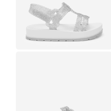
Casacos e Jaquetas
Jeans
Macacões
Saias
Shorts e Bermudas
Vestidos
Acessórios
Bolsas
Bonés e Chapéus
Bijoux
Cintos
Óculos
Relógios
Calçados
Botas
Chinelos
Rasteirinhas
Sandálias
Sapatilhas
Tênis
Marcas
City
Clock House
Mindset
Sawary