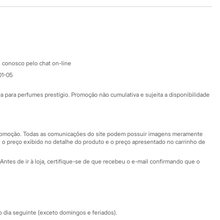
Baixe o app
Google store
Apple store
Atendimento
 conosco pelo chat on-line
01-05
Ajuda
Fale conosco
ara perfumes prestígio. Promoção não cumulativa e sujeita a disponibilidade
Nossas lojas
Nossas lojas plus size
Central de ética
 promoção. Todas as comunicações do site podem possuir imagens meramente
 o preço exibido no detalhe do produto e o preço apresentado no carrinho de
Eventos
Antes de ir à loja, certifique-se de que recebeu o e-mail confirmando que o
Especial Dia dos Pais
dia seguinte (exceto domingos e feriados).