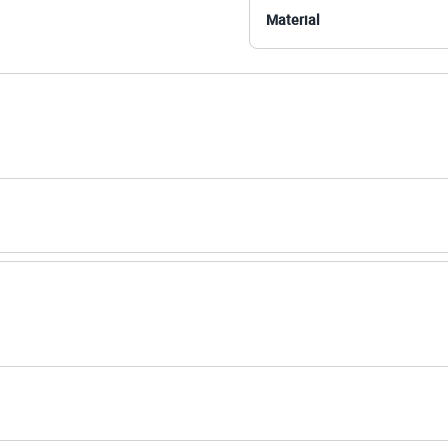
Material
dene
na