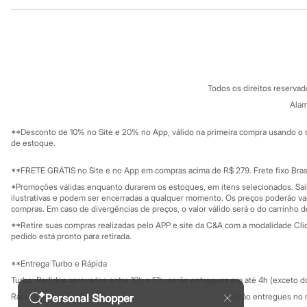
Institucional
Produtos
Sonic
Stitch
Sobre a C&A
Cartão C&A
Beleza
Sobre o cartã
Fornecedores
Kits
Perfumes árabes
Termos e condições
C&A&VC
Novidades
Conheça o pr
Política de privacidade
Cabelos
Todos os direitos reserva
Trabalhe conosco
C&A Pay
Condicionador
Sobre o C&A P
Alam
Escovas e Pentes
Sustentabilidade
Finalizadores
Solicite seu ca
Mapa do site
**Desconto de 10% no Site e 20% no App, válido na primeira compra usando o 
Shampoo
Governança
Investidores
de estoque.
Tratamento
Ouvidoria / Rel
Cuidados com o corpo
Sala de imprensa
Hidratante
Educação fina
**FRETE GRÁTIS no Site e no App em compras acima de R$ 279. Frete fixo Brasi
Privacidade
Protetor solar
Sustentabilida
*Promoções válidas enquanto durarem os estoques, em itens selecionados. Sa
Configuração de cookies
Tratamento
ilustrativas e podem ser encerradas a qualquer momento. Os preços poderão var
Cuidados com o rosto
Minha privacidade
compras. Em caso de divergências de preços, o valor válido será o do carrinho 
Esfoliante
**Retire suas compras realizadas pelo APP e site da C&A com a modalidade Clique
Hidratante
pedido está pronto para retirada.
Protetor solar
Tônicos
**Entrega Turbo e Rápida
Maquiagens
Turbo: Pedidos aprovados entre 10h e 17h, serão entregues em até 4h (exceto d
Base
Batom
Personal Shopper
Rápida: Pedidos com os pagamentos aprovados até as 10h, serão entregues no 