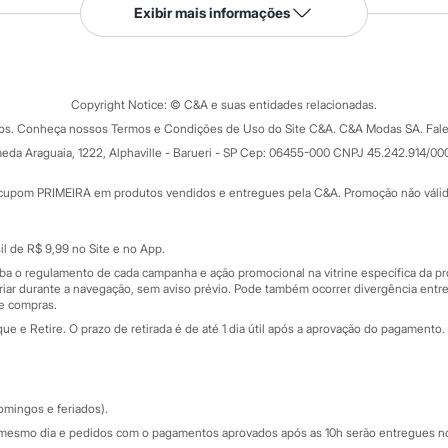
Serviços
Exibir mais informações
Tipos de serviços
o C&A
Clique e retire
Trocas e devoluções
ograma
Copyright Notice: © C&A e suas entidades relacionadas.
Formas de pagamento
dos. Conheça nossos Termos e Condições de Uso do Site C&A. C&A Modas SA. Fale
Todas as vantagens
ay
eda Araguaia, 1222, Alphaville - Barueri - SP Cep: 06455-000 CNPJ 45.242.914/00
Minha C&A
rtão
Cupons de desconto
cupom PRIMEIRA em produtos vendidos e entregues pela C&A. Promoção não válida p
Cartão presente
atórios
Sobre o cartão presente
nceira
l de R$ 9,99 no Site e no App.
de
iba o regulamento de cada campanha e ação promocional na vitrine específica da
iar durante a navegação, sem aviso prévio. Pode também ocorrer divergência entre
de compras.
 e Retire. O prazo de retirada é de até 1 dia útil após a aprovação do pagamento. 
omingos e feriados).
mesmo dia e pedidos com o pagamentos aprovados após as 10h serão entregues no 