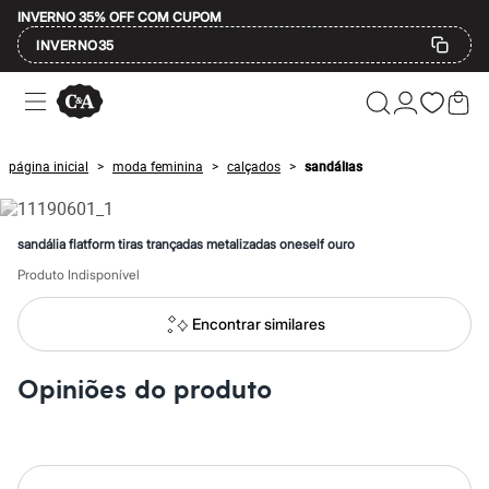
INVERNO 35% OFF COM CUPOM
INVERNO35
Ofertas
Compre por Departamento
Feminino
Masculino
página inicial
moda feminina
calçados
sandálias
>
>
>
Infantil
Calçados
Mindse7
Plus Size
sandália flatform tiras trançadas metalizadas oneself ouro
Até 20% off
Até 40% off
Produto Indisponível
Até 60% off
A partir de 60% off
Encontrar similares
Feminino
Em alta
Inverno
Opiniões do produto
Alfaiataria
Novidades
Roupas
Blusas e Camisetas
Básicos