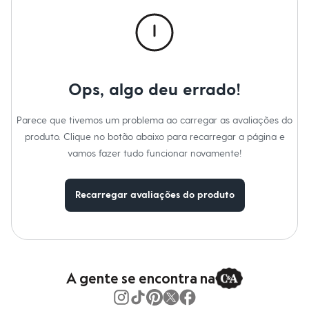
Calças
Casacos e Jaquetas
Jeans
Macacões
Saias
Shorts e Bermudas
Vestidos
Ops, algo deu errado!
Acessórios
Bolsas
Bonés e Chapéus
Parece que tivemos um problema ao carregar as avaliações do
Bijoux
produto. Clique no botão abaixo para recarregar a página e
Cintos
Óculos
vamos fazer tudo funcionar novamente!
Relógios
Calçados
Botas
Recarregar avaliações do produto
Chinelos
Rasteirinhas
Sandálias
Sapatilhas
Tênis
Marcas
City
A gente se encontra na
Clock House
Mindset