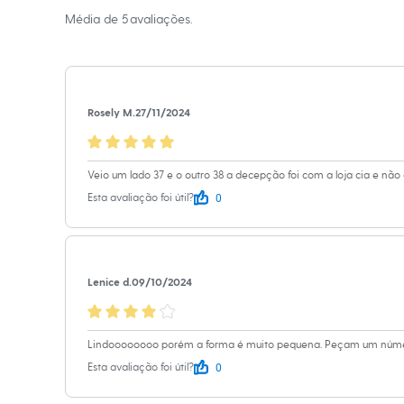
Informacoes gerai
Sapatos
Média de
5
avaliações.
Sandálias e Papetes
Material
:
Sinté
Tênis
Moda esportiva
Cor
:
Preto
Acessórios
Marcas
:
C&A
Bermudas
Tipo
:
Sandália
Camisetas
Rosely M.
27/11/2024
Calças
Gênero
:
Femin
Calçados
Regatas
Moda íntima
Veio um lado 37 e o outro 38 a decepção foi com a loja cia e nã
Cuecas
0
Esta avaliação foi útil?
Meias
Pijamas
Moda praia
Personagens
Plus size
Blusas e Camisetas
Lenice d.
09/10/2024
Calças
Camisas
Casacos e Jaquetas
Lindoooooooo porém a forma é muito pequena. Peçam um númer
Jeans
Moda esportiva
0
Esta avaliação foi útil?
Shorts e Bermudas
Todos os produtos