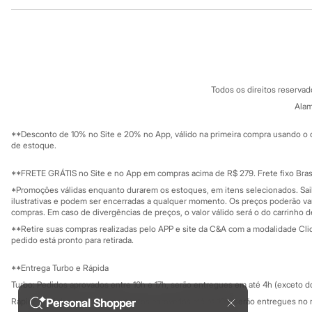
Institucional
Produtos
Sonic
Stitch
Sobre a C&A
Cartão C&A
Beleza
Sobre o cartã
Fornecedores
Kits
Perfumes árabes
Termos e condições
C&A&VC
Novidades
Conheça o pr
Política de privacidade
Cabelos
Todos os direitos reserva
Trabalhe conosco
C&A Pay
Condicionador
Sobre o C&A P
Alam
Escovas e Pentes
Sustentabilidade
Finalizadores
Solicite seu ca
Mapa do site
**Desconto de 10% no Site e 20% no App, válido na primeira compra usando o 
Shampoo
Governança
Investidores
de estoque.
Tratamento
Ouvidoria / Rel
Cuidados com o corpo
Sala de imprensa
Hidratante
Educação fina
**FRETE GRÁTIS no Site e no App em compras acima de R$ 279. Frete fixo Brasi
Privacidade
Protetor solar
Sustentabilida
*Promoções válidas enquanto durarem os estoques, em itens selecionados. Sa
Configuração de cookies
Tratamento
ilustrativas e podem ser encerradas a qualquer momento. Os preços poderão var
Cuidados com o rosto
Minha privacidade
compras. Em caso de divergências de preços, o valor válido será o do carrinho 
Esfoliante
**Retire suas compras realizadas pelo APP e site da C&A com a modalidade Clique
Hidratante
pedido está pronto para retirada.
Protetor solar
Tônicos
**Entrega Turbo e Rápida
Maquiagens
Turbo: Pedidos aprovados entre 10h e 17h, serão entregues em até 4h (exceto d
Base
Batom
Personal Shopper
Rápida: Pedidos com os pagamentos aprovados até as 10h, serão entregues no 