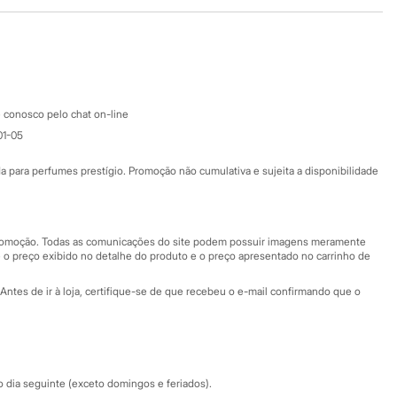
Baixe o app
Google store
Apple store
Atendimento
 conosco pelo chat on-line
01-05
Ajuda
Fale conosco
ara perfumes prestígio. Promoção não cumulativa e sujeita a disponibilidade
Nossas lojas
Nossas lojas plus size
Central de ética
 promoção. Todas as comunicações do site podem possuir imagens meramente
 o preço exibido no detalhe do produto e o preço apresentado no carrinho de
Eventos
Antes de ir à loja, certifique-se de que recebeu o e-mail confirmando que o
Especial Dia dos Pais
dia seguinte (exceto domingos e feriados).