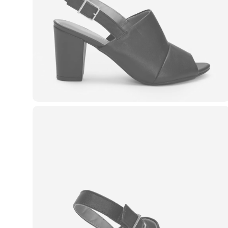
Casacos e Jaquetas
Jeans
Macacões
Saias
Shorts e Bermudas
Vestidos
Acessórios
Bolsas
Bonés e Chapéus
Bijoux
Cintos
Óculos
Relógios
Calçados
Botas
Chinelos
Rasteirinhas
Sandálias
Sapatilhas
Tênis
Marcas
City
Clock House
Mindset
Sawary