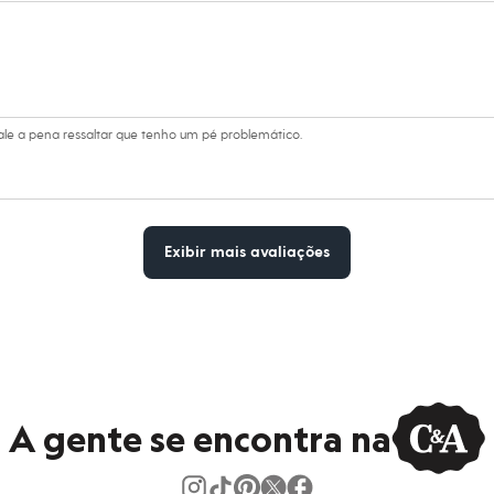
le a pena ressaltar que tenho um pé problemático.
Exibir mais avaliações
A gente se encontra na