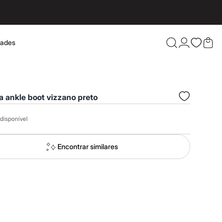
dades
Confira 
a ankle boot vizzano preto
disponível
Encontrar similares