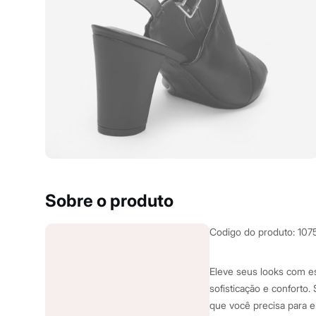
Yessica
Moda esportiva
Acessórios
Blusas
Calçados
Leggings
Shorts e Bermudas
Tops
Moda íntima
Calcinhas
Cintas e Modeladores
Meias
Pijamas
Sutiãs e Tops
Moda praia
Biquínis
Sobre o produto
Maiôs
Saídas de praia
Personagens
Codigo do produto
:
107
Plus size
Blusas e Camisetas
Calças
Eleve seus looks com es
Casacos e Jaquetas
sofisticação e conforto
Jeans
que você precisa para e
Moda esportiva