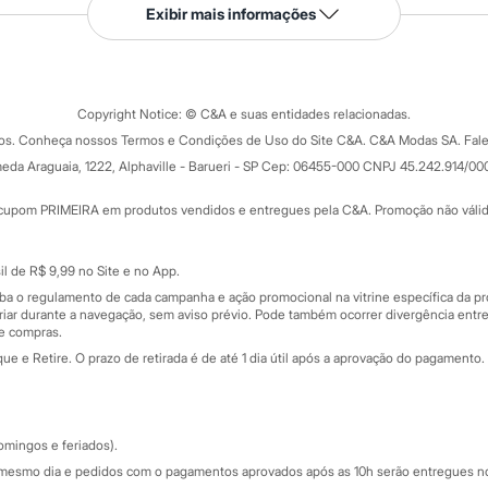
Serviços
Exibir mais informações
Tipos de serviços
o C&A
Clique e retire
Trocas e devoluções
ograma
Copyright Notice: © C&A e suas entidades relacionadas.
Formas de pagamento
dos. Conheça nossos Termos e Condições de Uso do Site C&A. C&A Modas SA. Fale
Todas as vantagens
ay
eda Araguaia, 1222, Alphaville - Barueri - SP Cep: 06455-000 CNPJ 45.242.914/00
Minha C&A
rtão
Cupons de desconto
cupom PRIMEIRA em produtos vendidos e entregues pela C&A. Promoção não válida p
Cartão presente
atórios
Sobre o cartão presente
nceira
l de R$ 9,99 no Site e no App.
de
iba o regulamento de cada campanha e ação promocional na vitrine específica da
iar durante a navegação, sem aviso prévio. Pode também ocorrer divergência entre
de compras.
 e Retire. O prazo de retirada é de até 1 dia útil após a aprovação do pagamento. 
omingos e feriados).
mesmo dia e pedidos com o pagamentos aprovados após as 10h serão entregues no 