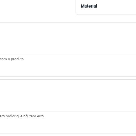
s:
Material
tico
ino
o com o produto
o maior que nãi tem erro.