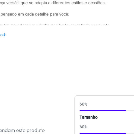
a versátil que se adapta a diferentes estilos e ocasiões.
i pensado em cada detalhe para você:
 tira no calcanhar e fecho por fivela, garantindo um ajuste
ado.
to
↓
8 cm que proporciona elegância e conforto ao caminhar.
 detalhe pespontado, conferindo um visual moderno e
erial sintético de alta qualidade para maior durabilidade.
binações Para um visual de trabalho, combine esta sandália
lfaiataria e uma camisa de seda. Em ocasiões casuais, ela fica
os ou saias midi. Se a ideia é um look moderno para a noite,
om um macacão pantacourt ou uma calça jeans de corte reto
60
%
 C&A! ❤
Tamanho
60
%
mendam este produto