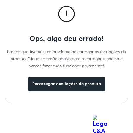
Calças
Casacos e Jaquetas
Jeans
Macacões
Saias
Shorts e Bermudas
Vestidos
Ops, algo deu errado!
Acessórios
Bolsas
Bonés e Chapéus
Parece que tivemos um problema ao carregar as avaliações do
Bijoux
produto. Clique no botão abaixo para recarregar a página e
Cintos
Óculos
vamos fazer tudo funcionar novamente!
Relógios
Calçados
Botas
Recarregar avaliações do produto
Chinelos
Rasteirinhas
Sandálias
Sapatilhas
Tênis
Marcas
City
Clock House
Mindset