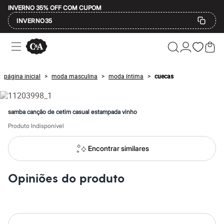
INVERNO 35% OFF COM CUPOM
INVERNO35
Ofertas
Compre por Departamento
Feminino
Masculino
página inicial
moda masculina
moda íntima
cuecas
>
>
>
Infantil
Calçados
Mindse7
Plus Size
samba canção de cetim casual estampada vinho
Até 20% off
Até 40% off
Produto Indisponível
Até 60% off
A partir de 60% off
Encontrar similares
Feminino
Em alta
Inverno
Opiniões do produto
Alfaiataria
Novidades
Roupas
Blusas e Camisetas
Básicos