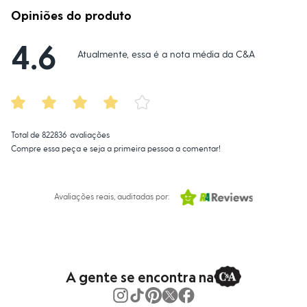
Roupas
Blusas e Camisetas
Opiniões do produto
Básicos
Calças
4.6
Casacos e Jaquetas
Atualmente, essa é a nota média da C&A
Jeans
Macacões
Saias
Shorts e Bermudas
Vestidos
Acessórios
Total de
822836
avaliações
Bolsas
Bonés e Chapéus
Compre essa peça e seja a primeira pessoa a comentar!
Bijoux
Cintos
Óculos
Avaliações reais, auditadas por:
Relógios
Calçados
Botas
Chinelos
Rasteirinhas
Sandálias
Sapatilhas
A gente se encontra na
Tênis
Marcas