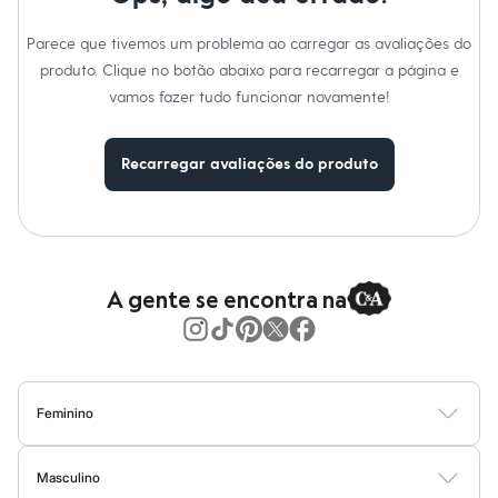
Calças
Casacos e Jaquetas
Parece que tivemos um problema ao carregar as avaliações do
Jeans
Moda esportiva
produto. Clique no botão abaixo para recarregar a página e
Shorts e Saias
vamos fazer tudo funcionar novamente!
Vestidos
Masculino
Em alta
Recarregar avaliações do produto
Dia dos Pais
Inverno
Novidades
Roupas
Bermudas
Camisas
Calças
A gente se encontra na
Camisetas e Regatas
Casacos e Jaquetas
Jeans
Polos
Acessórios
Bolsas e Mochilas
Feminino
Chapéus e Bonés
Blusas
Calças
Vestidos
Saias
Casacos
Moda Praia
Moda Íntima
Cintos
Carteiras
Masculino
Óculos