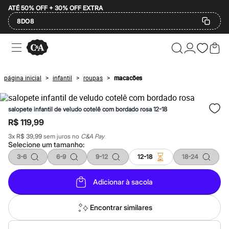
ATÉ 50% OFF + 30% OFF EXTRA
8DO8
Ofertas
Compre por Departamento
Feminino
Masculino
página inicial
infantil
roupas
macacões
>
>
>
Infantil
Calçados
Plus Size
salopete infantil de veludo cotelê com bordado rosa 12-18
2 calçados por R$189
2 peças por R$199
R$ 119,99
3 lingeries por R$99
3
x
R$ 39,99
sem juros no
C&A Pay
3 itens de beleza por R$129
Selecione um
tamanho
:
Até 20% off
Até 40% off
3-6
6-9
9-12
12-18
18-24
Até 60% off
A partir de 60% off
Adicionar à sacola
Feminino
Em alta
Inverno
Encontrar similares
Alfaiataria
Novidades