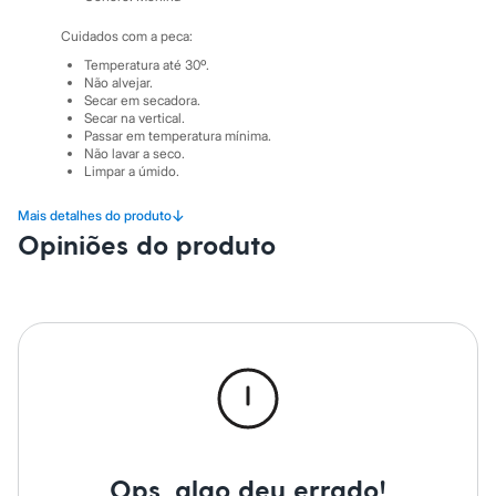
City
Clock House
Cuidados com a peca:
Mindset
Sawary
Temperatura até 30º.
Yessica
Não alvejar.
Secar em secadora.
Moda esportiva
Secar na vertical.
Acessórios
Passar em temperatura mínima.
Blusas
Não lavar a seco.
Calçados
Limpar a úmido.
Leggings
Shorts e Bermudas
↓
Mais detalhes do produto
Tops
Opiniões do produto
Moda íntima
Calcinhas
Cintas e Modeladores
Meias
Pijamas
Sutiãs e Tops
Moda praia
Biquínis
Maiôs
Saídas de praia
Personagens
Plus size
Blusas e Camisetas
Ops, algo deu errado!