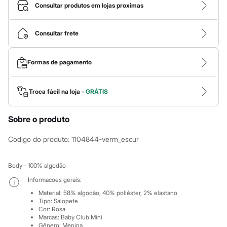
Roupas
Consultar produtos em lojas proximas
Blusas e Camisetas
Básicos
Calças
Consultar frete
Casacos e Jaquetas
Jeans
Macacões
Formas de pagamento
Saias
Shorts e Bermudas
Vestidos
Acessórios
Troca fácil na loja -
GRÁTIS
Bolsas
Bonés e Chapéus
Sobre o produto
Bijoux
Cintos
Óculos
Codigo do produto
:
1104844-verm_escur
Relógios
Calçados
Botas
Body - 100% algodão
Chinelos
Informacoes gerais:
Rasteirinhas
Sandálias
Material
:
58% algodão, 40% poliéster, 2% elastano
Sapatilhas
Tipo
:
Salopete
Cor
:
Rosa
Tênis
Marcas
:
Baby Club Mini
Marcas
Gênero
:
Menina