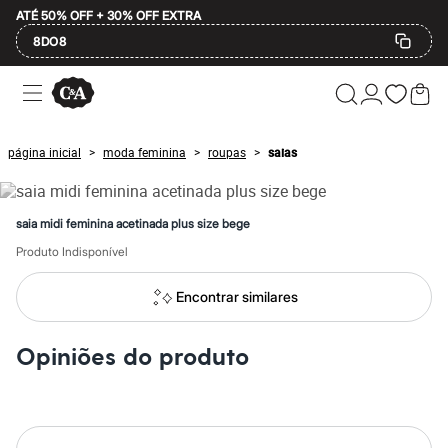
ATÉ 50% OFF + 30% OFF EXTRA
8DO8
Ofertas
Compre por Departamento
Feminino
Masculino
página inicial
moda feminina
roupas
saias
>
>
>
Infantil
Calçados
Mindse7
Plus Size
saia midi feminina acetinada plus size bege
2 calçados por R$189
2 peças por R$199
Produto Indisponível
3 lingeries por R$99
3 itens de beleza por R$129
Encontrar similares
Até 20% off
Até 40% off
Até 60% off
Opiniões do produto
A partir de 60% off
Feminino
Em alta
Inverno
Alfaiataria