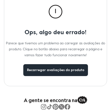
Novidades
Roupas
Blusas e Camisetas
Básicos
Calças
Casacos e Jaquetas
Jeans
Ops, algo deu errado!
Macacões
Saias
Shorts e Bermudas
Parece que tivemos um problema ao carregar as avaliações do
Vestidos
produto. Clique no botão abaixo para recarregar a página e
Acessórios
Bolsas
vamos fazer tudo funcionar novamente!
Bonés e Chapéus
Bijoux
Cintos
Recarregar avaliações do produto
Óculos
Relógios
Calçados
Botas
Chinelos
Rasteirinhas
Sandálias
A gente se encontra na
Sapatilhas
Tênis