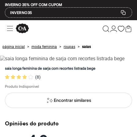
INVERNO 35% OFF COM CUPOM
INVERNO35
Ofertas
Compre por Departamento
Feminino
Masculino
página inicial
moda feminina
roupas
saias
>
>
>
Infantil
Calçados
Mindse7
Plus Size
saia longa feminina de sarja com recortes listrada bege
Até 20% off
(
8
)
Até 40% off
Até 60% off
Produto Indisponível
A partir de 60% off
Feminino
Em alta
Encontrar similares
Inverno
Alfaiataria
Novidades
Roupas
Opiniões do produto
Blusas e Camisetas
Básicos