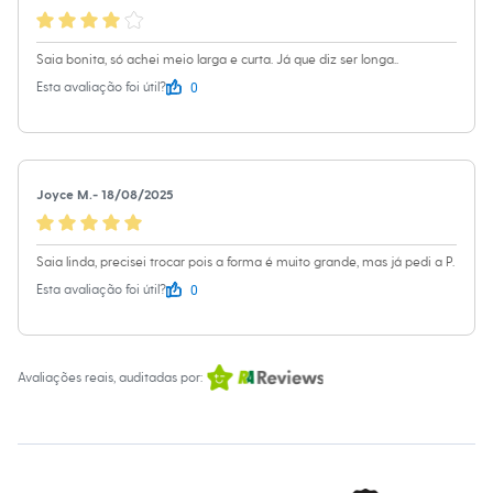
Sawary
Yessica
Moda esportiva
Saia bonita, só achei meio larga e curta. Já que diz ser longa..
Acessórios
Blusas
0
Esta avaliação foi útil?
Calçados
Leggings
Shorts e Bermudas
Tops
Moda íntima
Joyce M.
-
18/08/2025
Calcinhas
Cintas e Modeladores
Meias
Pijamas
Saia linda, precisei trocar pois a forma é muito grande, mas já pedi a P.
Sutiãs e Tops
0
Esta avaliação foi útil?
Moda praia
Biquínis
Maiôs
Saídas de praia
Avaliações reais, auditadas por:
Personagens
Plus size
Blusas e Camisetas
Calças
Casacos e Jaquetas
Jeans