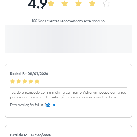
4.9
Calças
Casacos e Jaquetas
Jeans
Macacões
100
%
dos clientes recomendam este produto
Saias
Shorts e Bermudas
Vestidos
Acessórios
Bolsas
Bonés e Chapéus
Bijoux
Cintos
Óculos
Relógios
Rachel F.
-
05/01/2026
Calçados
Botas
Chinelos
Tecido encorpado com um ótimo caimento. Achei um pouco comprida
Rasteirinhas
para ser uma saia midi. Tenho 1,67 e a saia ficou no ossinho do pé.
Sandálias
Sapatilhas
0
Esta avaliação foi útil?
Tênis
Marcas
City
Clock House
Mindset
Patricia M.
-
13/09/2025