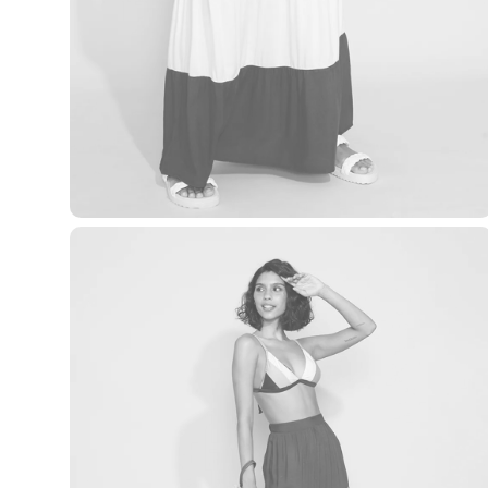
Blusas e Camisetas
Básicos
Calças
Casacos e Jaquetas
Jeans
Macacões
Saias
Shorts e Bermudas
Vestidos
Acessórios
Bolsas
Bonés e Chapéus
Bijoux
Cintos
Óculos
Relógios
Calçados
Botas
Chinelos
Rasteirinhas
Sandálias
Sapatilhas
Tênis
Marcas
City