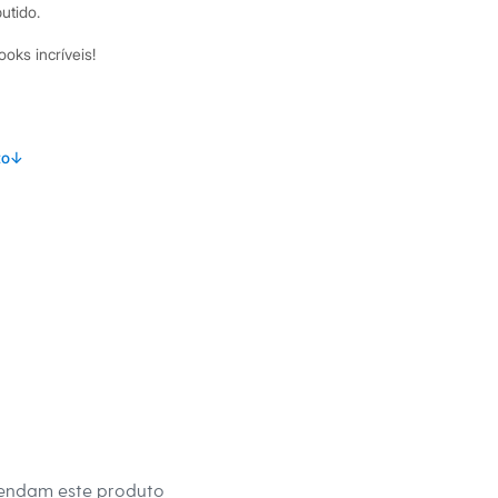
utido.
ooks incríveis!
amanho P.
Suas medidas são:
to
↓
 Busto: 80cm / Cintura: 57cm / Quadril: 88cm.
s:
 Viscose
t
ino
mendam este produto