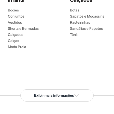
Infantil
Calçados
Bodies
Botas
Conjuntos
Sapatos e Mocassins
Vestidos
Rasteirinhas
Shorts e Bermudas
Sandálias e Papetes
Calçados
Tênis
Calças
Moda Praia
Serviços
Exibir mais informações
Tipos de serviços
o C&A
Clique e retire