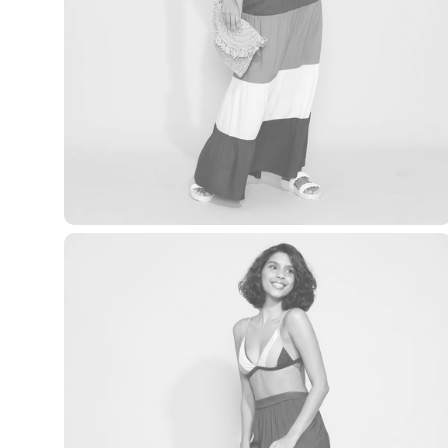
Clock House
Mindset
Sawary
Yessica
Moda esportiva
Acessórios
Blusas
Calçados
Leggings
Shorts e Bermudas
Tops
Moda íntima
Calcinhas
Cintas e Modeladores
Meias
Pijamas
Sutiãs e Tops
Moda praia
Biquínis
Maiôs
Saídas de praia
Personagens
Plus size
Blusas e Camisetas
Calças