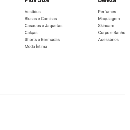
Plus Size
Beleza
Vestidos
Perfumes
Blusas e Camisas
Maquiagem
Casacos e Jaquetas
Skincare
Calças
Corpo e Banho
Shorts e Bermudas
Acessórios
Moda Íntima
Baixe o app
Google store
Apple store