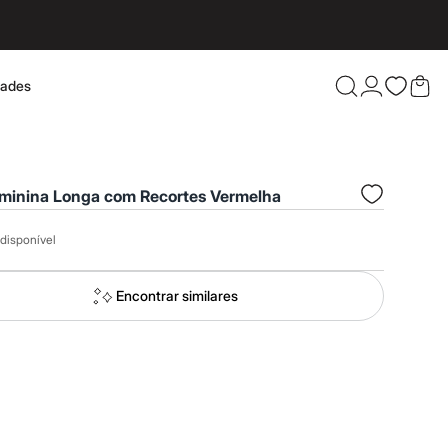
dades
Confira 
eminina Longa com Recortes Vermelha
disponível
Encontrar similares